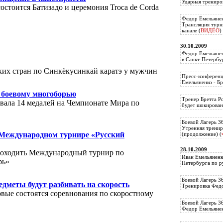
Ударная трениро
остоится Батизадо и церемония Troca de Corda
Федор Емельянен
Трансляция тур
канале (
ВИДЕО
)
30.10.2009
Федор Емельянен
в Санкт-Петербу
их стран по Синкёкусинкай каратэ у мужчин
Пресс-конференц
Емельяненко - Бр
 боевому многоборью
Тренер Бретта Р
вала 14 медалей на Чемпионате Мира по
будет шокирован
Боевой Лагерь 3
Утренняя тренир
 Международном турнире «Русский
(продолжение) (
28.10.2009
проходить Международный турнир по
Иван Емельяненк
рь»
Петербурга по р
Боевой Лагерь 3
едметы будут разбивать на скорость
Тренировка Федо
вые состоятся соревнования по скоростному
Боевой Лагерь 3
Федор Емельяненк