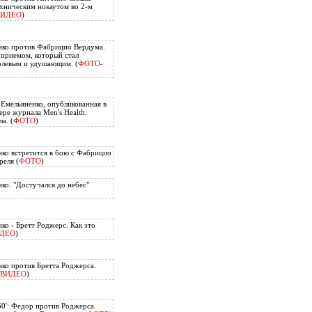
хническим нокаутом во 2-м
ВИДЕО
)
нко против Фабрицио Вердума.
приемом, который стал
олевым и удушающим. (
ФОТО-
 Емельяненко, опубликованная в
ере журнала Men's Health.
а. (
ФОТО
)
ко встретится в бою с Фабрицио
еля (
ФОТО
)
ко. "Достучался до небес"
ко - Бретт Роджерс. Как это
ДЕО
)
ко против Бретта Роджерса.
ВИДЕО
)
60': Федор против Роджерса.