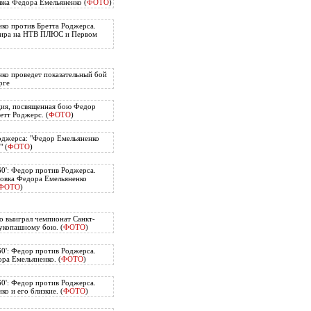
вка Федора Емельяненко (
ФОТО
)
ко против Бретта Роджерса.
нира на НТВ ПЛЮС и Первом
ко проведет показательный бой
рге
ия, посвященная бою Федор
етт Роджерс. (
ФОТО
)
оджерса: "Федор Емельяненко
" (
ФОТО
)
60': Федор против Роджерса.
овка Федора Емельяненко
ФОТО
)
о выиграл чемпионат Санкт-
укопашному бою. (
ФОТО
)
60': Федор против Роджерса.
ра Емельяненко. (
ФОТО
)
60': Федор против Роджерса.
о и его близкие. (
ФОТО
)