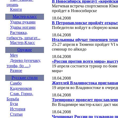
В Новосибирск приедут «корейск
цюань
Матчевая встреча спортсменов Южн
Книги
пройдет в Новосибирске
Мастер-класс
18.04.2008
Удары руками
В Петропавловске пройдёт открыт
Удары ногами
Победители войдут в сборную кома
Растяжка,
18.04.2008
гибкость, шпагат...
Итальянцы обучат тюменцев техн
Мастер-Класс
25-27 апреля в Тюмени пройдет VI
семинар по айкидо
Оружие
Меч
18.04.2008
Дерево (нунчаку,
«Россия против всего мира» выс
тонфа, бо ....)
19 апреля состоится турнир по боям
Разное
мира»
Русские стили
18.04.2008
Жителей Владивостока приглашаю
Самбо
19 апреля во Владивостоке в очеред
Кадочников
Слав. Гориц.
18.04.2008
Борьба
Тренировку проведет прославлен
Буза
Во Владимире мастер-класс даст мас
История
18.04.2008
Статьи
Чемпионат России по тхэквондо п