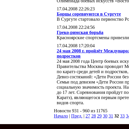
Олимпиада боевых искусств «Восто
17.04.2008 22:26:23
Борцы соревнуются в Сургуте
В Сургуте стартовало первенство Р
17.04.2008 22:24:56
Греко-римская борьба
Красноярские спортсмены привезли 
17.04.2008 17:20:04
24 мая 2008 г. пройдёт Междунаро
подростков
24 мая 2008 года Центр боевых ис
Правительства Москвы проводит 
по каратэ среди детей и подростко
Девиз состязаний: «Дети России без
Семьи под девизом «Дети России пр
социальную значимость проекта. На
до 17 лет. Соревнования пройдут 
Каратэ), являющегося первым прет
видов спорта.
Новости 931 - 960 из 11765
Начало
|
Пред.
|
27
28
29
30
31
32
33
3