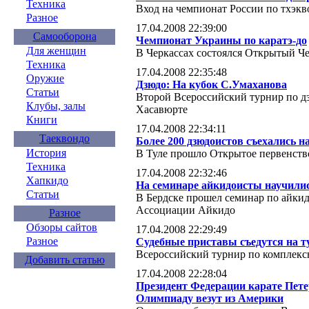
Техника
Вход на чемпионат России по тхэк
Разное
17.04.2008 22:39:00
Самооборона
Чемпионат Украины по каратэ-до
Для женщин
В Черкассах состоялся Открытый Ч
Техника
17.04.2008 22:35:48
Оружие
Дзюдо: На кубок С.Умаханова
Статьи
Второй Всероссийский турнир по д
Клубы, залы
Хасавюрте
Книги
17.04.2008 22:34:11
Таеквондо
Более 200 дзюдоистов съехались 
История
В Туле прошло Открытое первенств
Техника
17.04.2008 22:32:46
Хапкидо
На семинаре айкидоисты научили
Статьи
В Бердске прошел семинар по айки
Ассоциации Айкидо
Разное
Обзоры сайтов
17.04.2008 22:29:49
Разное
Судебные приставы съедутся на 
Всероссийский турнир по комплекс
Добавить статью
17.04.2008 22:28:04
Президент Федерации карате Пет
Олимпиаду везут из Америки