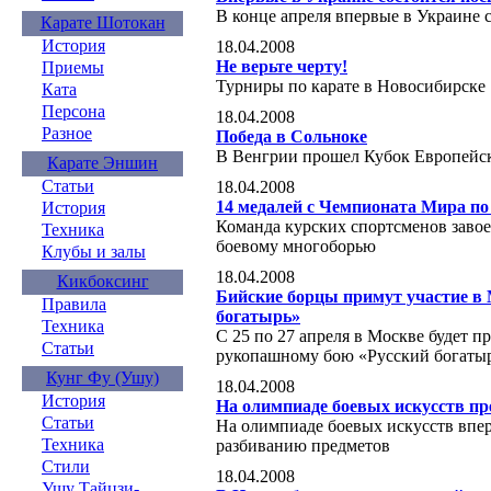
В конце апреля впервые в Украине с
Карате Шотокан
История
18.04.2008
Не верьте черту!
Приемы
Турниры по карате в Новосибирске
Ката
Персона
18.04.2008
Разное
Победа в Сольноке
В Венгрии прошел Кубок Европейск
Карате Эншин
Статьи
18.04.2008
14 медалей с Чемпионата Мира по
История
Команда курских спортсменов завое
Техника
боевому многоборью
Клубы и залы
18.04.2008
Кикбоксинг
Бийские борцы примут участие в
Правила
богатырь»
Техника
С 25 по 27 апреля в Москве будет 
Статьи
рукопашному бою «Русский богаты
Кунг Фу (Ушу)
18.04.2008
История
На олимпиаде боевых искусств пр
Статьи
На олимпиаде боевых искусств впер
Техника
разбиванию предметов
Стили
18.04.2008
Ушу Тайцзи-