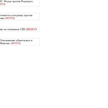
60': Федор против Роджерса.
ОТО
)
отовится к поединку против
нко (
ФОТО
)
ко на телеканале CBS (
ВИДЕО
)
Емельяненко обвенчались в
Николая. (
ФОТО
)