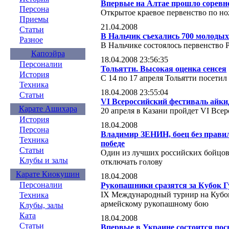
Впервые на Алтае прошло соревн
Персона
Открытое краевое первенство по но
Приемы
21.04.2008
Статьи
В Нальчик съехались 700 молодых
Разное
В Нальчике состоялось первенство 
Капоэйра
18.04.2008 23:56:35
Персоналии
Тольятти. Высокая оценка сенсея
История
С 14 по 17 апреля Тольятти посети
Техника
18.04.2008 23:55:04
Статьи
VI Всероссийский фестиваль айки
Карате Ашихара
20 апреля в Казани пройдет VI Все
История
18.04.2008
Персона
Владимир ЗЕНИН, боец без правил
Техника
победе
Статьи
Один из лучших российских бойцов 
Клубы и залы
отключать голову
Карате Киокушин
18.04.2008
Персоналии
Рукопашники сразятся за Кубок Г
IX Международный турнир на Кубок
Техника
армейскому рукопашному бою
Клубы, залы
Ката
18.04.2008
Статьи
Впервые в Украине состоится по