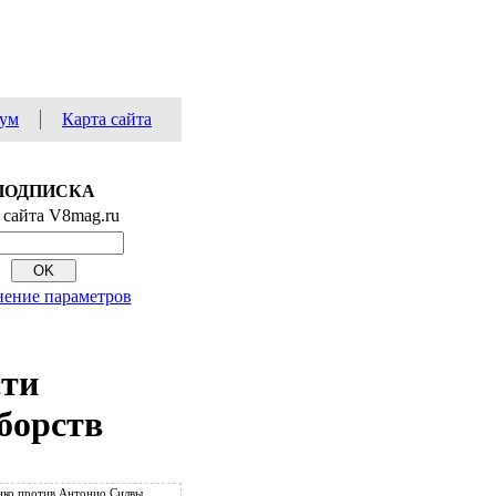
ум
Карта сайта
ПОДПИСКА
 сайта V8mag.ru
ение параметров
сти
борств
ко против Антонио Силвы.