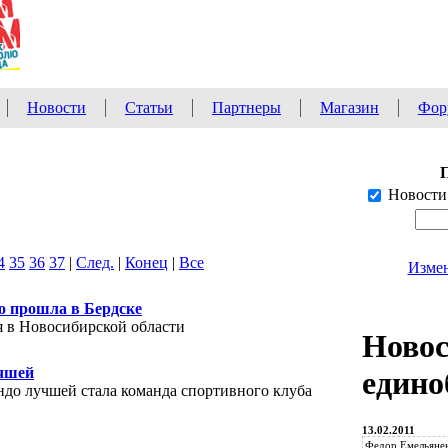
Новости
Статьи
Партнеры
Магазин
Фор
Новости
4
35
36
37
|
След.
|
Конец
|
Все
Измен
бо прошла в Бердске
я в Новосибирской области
Ново
учшей
едино
ндо лучшей стала команда спортивного клуба
13.02.2011
Федор Емельянен