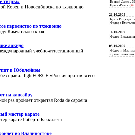
ие тигры»
Боевой Лагерь 3
Пресс-Релиз. (
Ф
ой Кореи и Новосибирска по тхэквондо
21.10.2009
Бретт Роджерс г
Федора Емельяне
ое первенство по тхэквондо
нду Камчатского края
16.10.2009
Федор Емельянен
ике айкидо
05.10.2009
 международный учебно-аттестационный
Фёдор и Марина 
храме Святителя 
тупит в Юбилейном
 без правил fightFORCE «Россия против всего
т на капоэйру
ной раз пройдет открытая Roda de capoeira
ный мастер карате
тер карате Роберто Баккилега
ройдет во Владивостоке