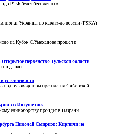
вондо ВТФ будет бесплатным
емпионат Украины по каратэ-до версии (FSKA)
зюдо на Кубок С.Умаханова прошел в
на Открытое первенство Тульской области
о по дзюдо
сь устойчивости
до под руководством президента Сибирской
турнир в Ингушетию
ному единоборству пройдет в Назрани
ербурга Николай Смирнов: Кирпичи на