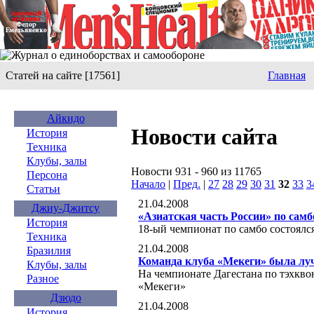
Статей на сайте [17561]
Главная
Айкидо
Новости сайта
История
Техника
Клубы, залы
Новости 931 - 960 из 11765
Персона
Начало
|
Пред.
|
27
28
29
30
31
32
33
3
Статьи
21.04.2008
Джиу-Джитсу
«Азиатская часть России» по сам
История
18-ый чемпионат по самбо состоялс
Техника
21.04.2008
Бразилия
Команда клуба «Мекеги» была л
Клубы, залы
На чемпионате Дагестана по тэхкво
Разное
«Мекеги»
Дзюдо
21.04.2008
История