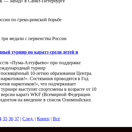
к — Запад» в Санкт-Петербурге
оссии по греко-римской борьбе
три медали с первенства России
дный турнир по каратэ среди детей и
кусств «Пума-Алтуфьево» при поддержке
Международный турнир
в, посвящённый 10-летию образования Центра.
 наркотиков!». Состязания проводятся в Год
отив наркотиков!», что подчеркивает
 турнире выступят спортсмены в возрасте от 10
по версии каратэ WKF (Всемирной Федерации
ендентом на введение в список Олимпийских
4
35
36
37
|
След.
|
Конец
|
Все