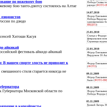
ование по ножевому бою
Победа Силвы те
раунде (
ФОТО-
жевому бою танто-дзютсу состоялось на Алтае
14.07.2010
Федор Емельяне
 дзюдоистов
Победа Вердума 
России по дзюдо
одновременно б
ВИДЕО
)
25.01.2010
Статья о Федоре
л сенсей Хитоши Касуя
февральском ном
Страницы журнал
до айкикай
22.01.2010
российский фестиваль айкидо айкикай
Фёдор Емельянен
Вердумом 16 Апр
: В нашем спорте злость не приводит к
Федор Емельянен
(
ФОТО
)
смешанного стиля старается никогда не
09.11.2009
Фёдор Емельянен
было (
ФОТО-ВИ
убернатора
08.11.2009
 Губернатора Московской области по
Федор Емельянен
Победа Федора (
05.11.2009
Боевой Лагерь 3
священие в капоэйристы