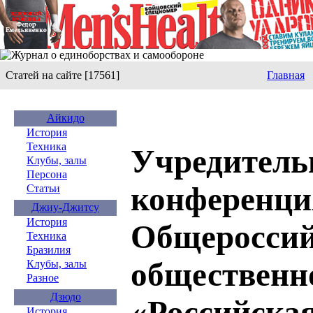
Статей на сайте [17561]
Главная
Айкидо
История
Техника
Учредитель
Клубы, залы
Персона
конференци
Статьи
Джиу-Джитсу
История
Общеросси
Техника
Бразилия
общественн
Клубы, залы
Разное
Дзюдо
«Российска
История