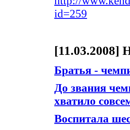
http://www.kend
id=259
[11.03.2008] 
Братья - чем
До звания чем
хватило совсе
Воспитала ше