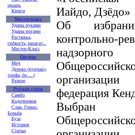
цюань
Иайдо, Дзёдо»
Книги
Мастер-класс
Об избрани
Удары руками
Удары ногами
контрольно
Растяжка,
гибкость, шпагат...
надзорн
Мастер-Класс
Оружие
Общероссийс
Меч
Дерево (нунчаку,
тонфа, бо ....)
организаци
Разное
Русские стили
федерация Кенд
Самбо
Кадочников
Выбран
Слав. Гориц.
Борьба
Общероссийс
Буза
История
организаци
Статьи