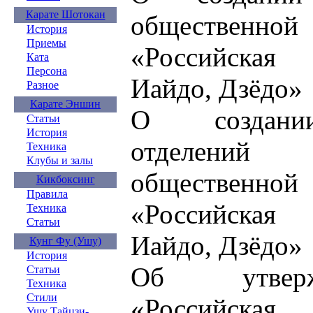
Карате Шотокан
общественн
История
Приемы
«Российская 
Ката
Персона
Иайдо, Дзёдо»
Разное
Карате Эншин
О создании
Статьи
История
отделений 
Техника
Клубы и залы
общественн
Кикбоксинг
Правила
«Российская 
Техника
Статьи
Иайдо, Дзёдо»
Кунг Фу (Ушу)
История
Об утверж
Статьи
Техника
Стили
«Российская
Ушу Тайцзи-