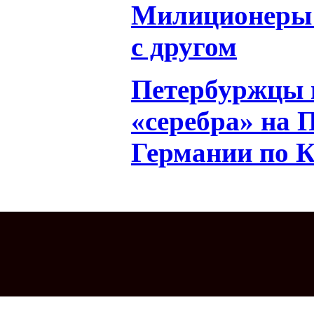
Милиционеры 
с другом
Петербуржцы 
«серебра» на 
Германии по К