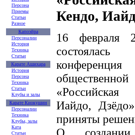
Персона
Кендо, Иайд
Приемы
Статьи
Разное
Капоэйра
16 февраля 
Персоналии
История
состоялась
Техника
Статьи
конференция
Карате Ашихара
История
общественн
Персона
Техника
«Российская 
Статьи
Клубы и залы
Иайдо, Дзёдо»
Карате Киокушин
Персоналии
приняты решен
Техника
Клубы, залы
Ката
О создании
Статьи