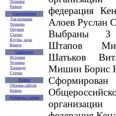
Техника
Разное
федерация Кен
Самооборона
Алоев Руслан 
Для женщин
Техника
Оружие
Выбраны 3 В
Статьи
Клубы, залы
Штапов Мих
Книги
Таеквондо
Шатьков Вита
История
Техника
Мишин Борис 
Хапкидо
Статьи
Сформиров
Разное
Обзоры сайтов
Общероссийс
Разное
Добавить статью
организаци
федерация Кенд