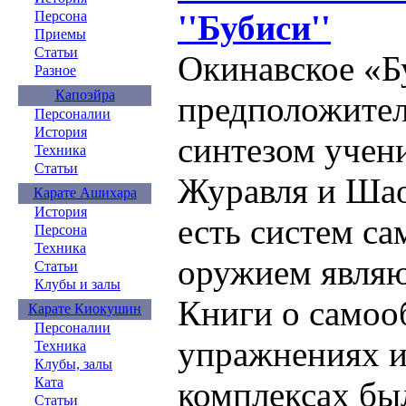
''Бубиси''
Персона
Приемы
Статьи
Окинавское «Б
Разное
Капоэйра
предположител
Персоналии
История
синтезом учен
Техника
Статьи
Журавля и Шао
Карате Ашихара
История
есть систем са
Персона
Техника
оружием являю
Статьи
Клубы и залы
Книги о самоо
Карате Киокушин
Персоналии
упражнениях 
Техника
Клубы, залы
Ката
комплексах бы
Статьи