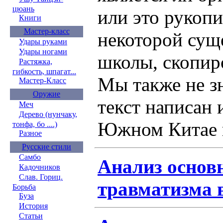
цюань
или это рукоп
Книги
Мастер-класс
некоторой сущ
Удары руками
Удары ногами
школы, скопир
Растяжка,
гибкость, шпагат...
Мы также не зн
Мастер-Класс
Оружие
текст написан 
Меч
Дерево (нунчаку,
Южном Китае и
тонфа, бо ....)
Разное
Русские стили
Самбо
Анализ основ
Кадочников
Слав. Гориц.
травматизма 
Борьба
Буза
История
Статьи