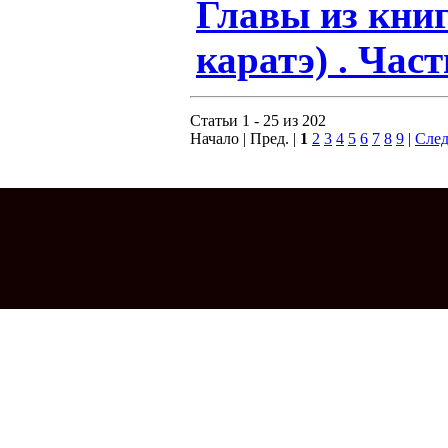
Главы из книг
каратэ) . Част
Статьи 1 - 25 из 202
Начало | Пред. |
1
2
3
4
5
6
7
8
9
|
След