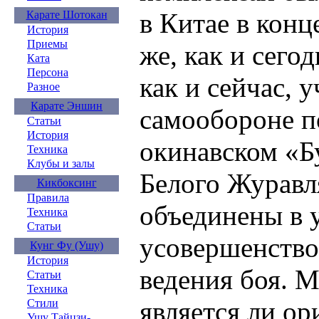
в Китае в конц
Карате Шотокан
История
Приемы
же, как и сего
Ката
Персона
как и сейчас, 
Разное
Карате Эншин
самообороне п
Статьи
История
окинавском «Б
Техника
Клубы и залы
Белого Журавл
Кикбоксинг
Правила
объединены в 
Техника
Статьи
усовершенство
Кунг Фу (Ушу)
История
ведения боя. М
Статьи
Техника
является ли ор
Стили
Ушу Тайцзи-