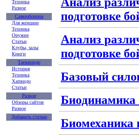
Анализ разли
Техника
Разное
подготовке бо
Самооборона
Для женщин
Техника
Анализ разли
Оружие
Статьи
Клубы, залы
подготовке бо
Книги
Таеквондо
История
Базовый сило
Техника
Хапкидо
Статьи
Биодинамика 
Разное
Обзоры сайтов
Разное
Добавить статью
Биомеханика в