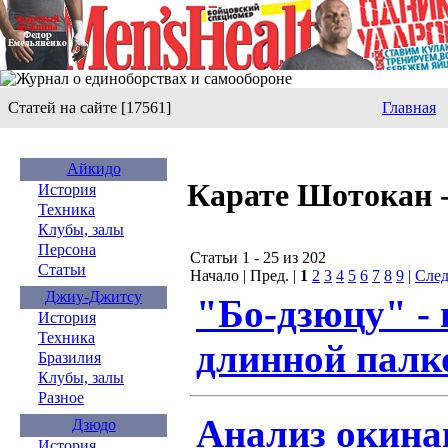
Статей на сайте [17561]
Главная
Айкидо
Карате Шотокан -
История
Техника
Клубы, залы
Персона
Статьи 1 - 25 из 202
Статьи
Начало | Пред. |
1
2
3
4
5
6
7
8
9
|
След
Джиу-Джитсу
"Бо-дзюцу" - 
История
Техника
длинной палк
Бразилия
Клубы, залы
Разное
Анализ окина
Дзюдо
История