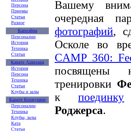
Вашему внима
Персона
Приемы
очередная п
Статьи
Разное
фотографий
, с
Капоэйра
Персоналии
Осколе во в
История
Техника
CAMP 360: Fed
Статьи
Карате Ашихара
посвящены н
История
Персона
тренировки
Фе
Техника
Статьи
Клубы и залы
к
поединку
Карате Киокушин
Персоналии
Роджерса
.
Техника
Клубы, залы
Ката
Статьи