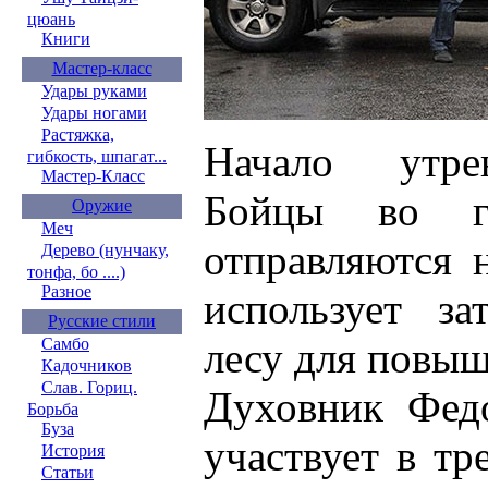
цюань
Книги
Мастер-класс
Удары руками
Удары ногами
Растяжка,
Начало утре
гибкость, шпагат...
Мастер-Класс
Бойцы во г
Оружие
Меч
отправляются 
Дерево (нунчаку,
тонфа, бо ....)
Разное
использует з
Русские стили
лесу для повы
Самбо
Кадочников
Слав. Гориц.
Духовник Фед
Борьба
Буза
участвует в тр
История
Статьи