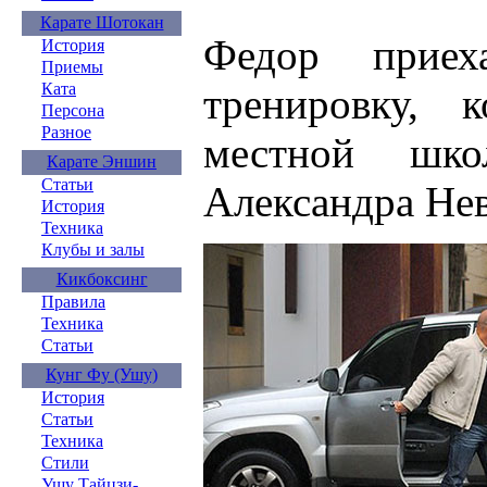
Карате Шотокан
Федор прие
История
Приемы
Ката
тренировку, 
Персона
Разное
местной шк
Карате Эншин
Статьи
Александра Не
История
Техника
Клубы и залы
Кикбоксинг
Правила
Техника
Статьи
Кунг Фу (Ушу)
История
Статьи
Техника
Стили
Ушу Тайцзи-