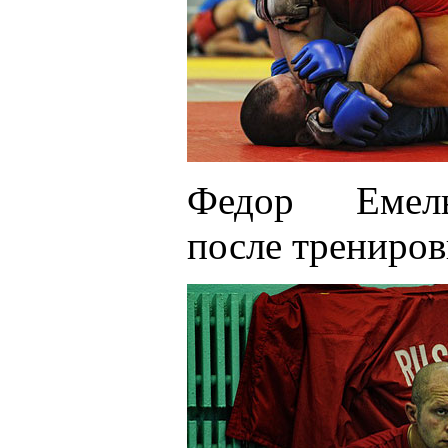
Федор Емель
после трениро