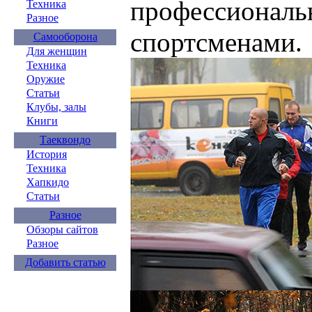
профессионал
Техника
Разное
спортсменами.
Самооборона
Для женщин
Техника
Оружие
Статьи
Клубы, залы
Книги
Таеквондо
История
Техника
Хапкидо
Статьи
Разное
Обзоры сайтов
Разное
Добавить статью