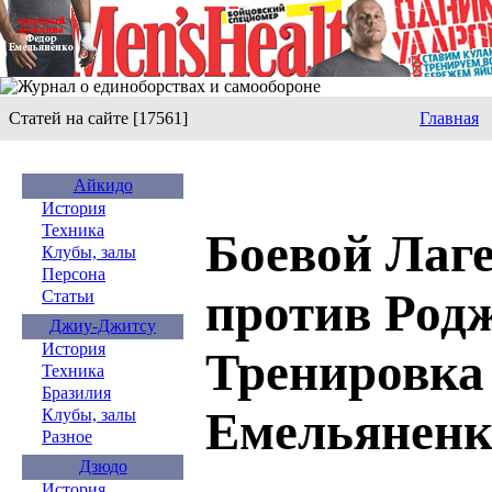
Статей на сайте [17561]
Главная
Айкидо
История
Техника
Боевой Лаге
Клубы, залы
Персона
против Родж
Статьи
Джиу-Джитсу
История
Тренировка
Техника
Бразилия
Емельяненк
Клубы, залы
Разное
Дзюдо
История