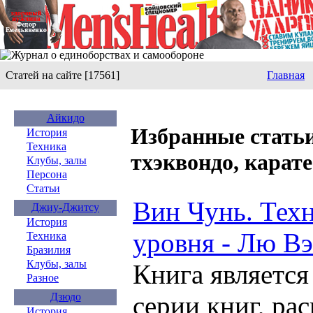
Статей на сайте [17561]
Главная
Айкидо
Избранные статьи
История
Техника
тхэквондо, карате
Клубы, залы
Персона
Статьи
Вин Чунь. Тех
Джиу-Джитсу
История
уровня - Лю В
Техника
Бразилия
Клубы, залы
Книга является
Разное
серии книг, р
Дзюдо
История