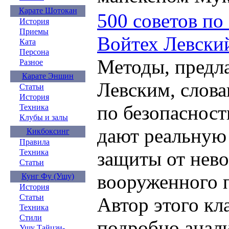
Карате Шотокан
500 советов по
История
Приемы
Войтех Левски
Ката
Персона
Методы, предл
Разное
Карате Эншин
Левским, слов
Статьи
История
по безопасност
Техника
Клубы и залы
дают реальную
Кикбоксинг
Правила
защиты от нев
Техника
Статьи
вооруженного 
Кунг Фу (Ушу)
История
Статьи
Автор этого кл
Техника
Стили
подробно анали
Ушу Тайцзи-