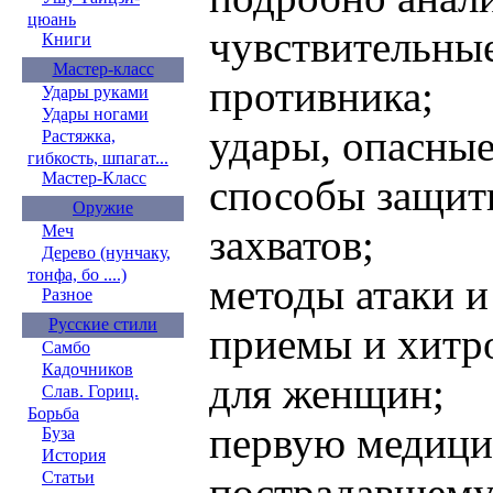
цюань
чувствительные
Книги
Мастер-класс
противника;
Удары руками
Удары ногами
удары, опасные
Растяжка,
гибкость, шпагат...
Мастер-Класс
способы защит
Оружие
захватов;
Меч
Дерево (нунчаку,
тонфа, бо ....)
методы атаки 
Разное
Русские стили
приемы и хитр
Самбо
Кадочников
для женщин;
Слав. Гориц.
Борьба
первую медиц
Буза
История
Статьи
пострадавшему