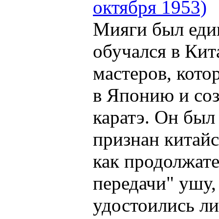
октября 1953)
Мияги был еди
обучался в Кита
мастеров, кото
в Японию и со
каратэ. Он бы
признан китай
как продолжат
передачи" ушу,
удостоились л