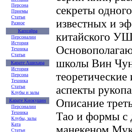
Персона
секреты одного
Приемы
Статьи
известных и э
Разное
Капоэйра
китайского УШ
Персоналии
История
Основополага
Техника
Статьи
школы Вин Чунь
Карате Ашихара
История
теоретические
Персона
Техника
аспекты рукопа
Статьи
Клубы и залы
Описание трет
Карате Киокушин
Персоналии
Тао и формы с
Техника
Клубы, залы
Ката
манекеном Мук
Статьи