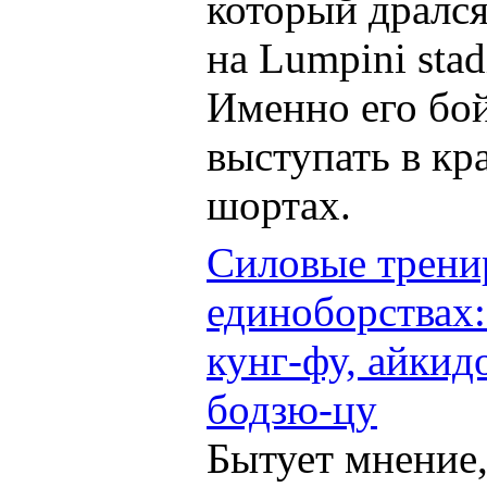
который дрался
на Lumpini stad
Именно его бо
выступать в кр
шортах.
Силовые трени
единоборствах:
кунг-фу, айкид
бодзю-цу
Бытует мнение,