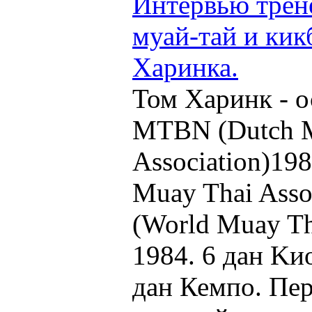
Интервью трен
муай-тай и кик
Харинка.
Том Харинк - 
MTBN (Dutch M
Association)19
Muay Thai Ass
(World Muay Th
1984. 6 дан Kи
дан Кемпо. Пер