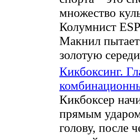
множество кул
Колумнист ES
Макнил пытаетс
золотую середи
Кикбоксинг. Гл
комбинационны
Кикбоксер начи
прямым ударом
голову, после 