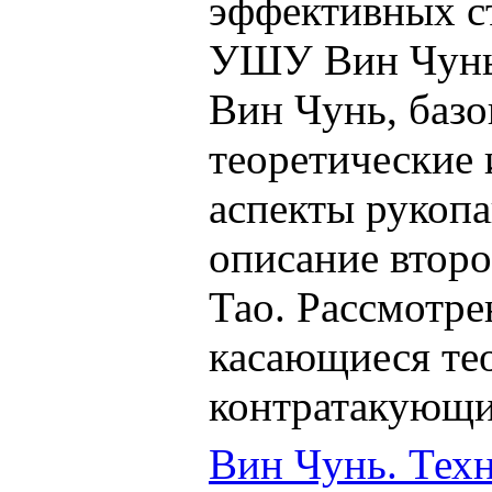
эффективных с
УШУ Вин Чунь
Вин Чунь, базо
теоретические
аспекты рукопа
описание втор
Тао. Рассмотр
касающиеся те
контратакующи
Вин Чунь. Тех