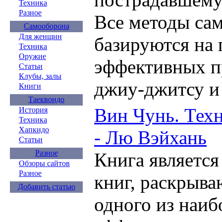
Техника
Разное
Все методы са
Самооборона
Для женщин
базируются на 
Техника
Оружие
эффективных п
Статьи
Клубы, залы
джиу-джитсу и 
Книги
Таеквондо
Вин Чунь. Техн
История
Техника
Хапкидо
- Лю Вэйхань
Статьи
Разное
Книга является
Обзоры сайтов
Разное
книг, раскрыв
Добавить статью
одного из наиб