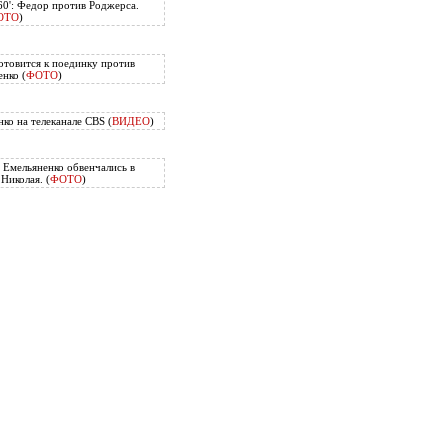
60': Федор против Роджерса.
ОТО
)
отовится к поединку против
нко (
ФОТО
)
ко на телеканале CBS (
ВИДЕО
)
Емельяненко обвенчались в
Николая. (
ФОТО
)