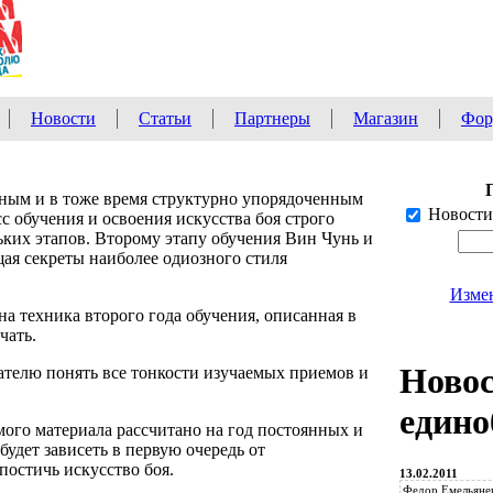
Новости
Статьи
Партнеры
Магазин
Фор
ным и в тоже время структурно упорядоченным
Новости
с обучения и освоения искусства боя строго
ьких этапов. Второму этапу обучения Вин Чунь и
ая секреты наиболее одиозного стиля
Изме
на техника второго года обучения, описанная в
чать.
Ново
телю понять все тонкости изучаемых приемов и
едино
мого материала рассчитано на год постоянных и
будет зависеть в первую очередь от
постичь искусство боя.
13.02.2011
Федор Емельяне