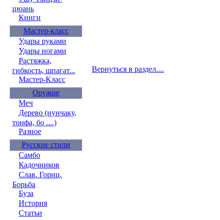
цюань
Книги
Мастер-класс
Удары руками
Удары ногами
Растяжка,
Вернуться в раздел....
гибкость, шпагат...
Мастер-Класс
Оружие
Меч
Дерево (нунчаку,
тонфа, бо ....)
Разное
Русские стили
Самбо
Кадочников
Слав. Гориц.
Борьба
Буза
История
Статьи