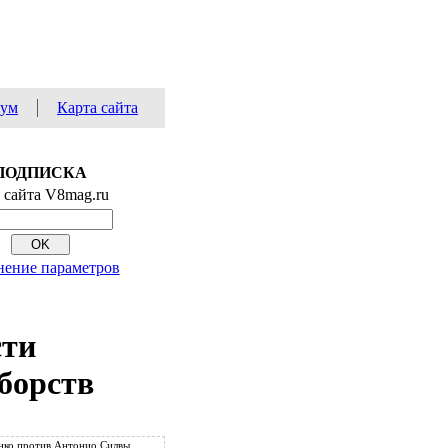
ум
Карта сайта
ПОДПИСКА
 сайта V8mag.ru
нение параметров
сти
борств
нко против Антонио Силвы.