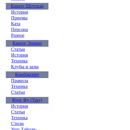
Карате Шотокан
История
Приемы
Ката
Персона
Разное
Карате Эншин
Статьи
История
Техника
Клубы и залы
Кикбоксинг
Правила
Техника
Статьи
Кунг Фу (Ушу)
История
Статьи
Техника
Стили
Ушу Тайцзи-