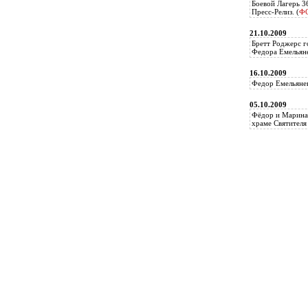
Боевой Лагерь 3
Пресс-Релиз. (
Ф
21.10.2009
Бретт Роджерс г
Федора Емельяне
16.10.2009
Федор Емельянен
05.10.2009
Фёдор и Марина 
храме Святителя 