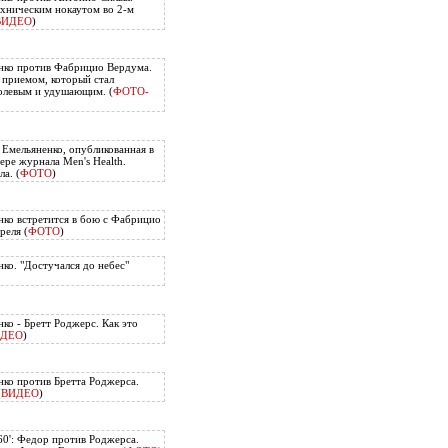
хническим нокаутом во 2-м
ВИДЕО
)
нко против Фабрицио Вердума.
приемом, который стал
олевым и удушающим. (
ФОТО-
 Емельяненко, опубликованная в
ере журнала Men's Health.
а. (
ФОТО
)
ко встретится в бою с Фабрицио
реля (
ФОТО
)
ко. "Достучался до небес"
ко - Бретт Роджерс. Как это
ИДЕО
)
ко против Бретта Роджерса.
(
ВИДЕО
)
60': Федор против Роджерса.