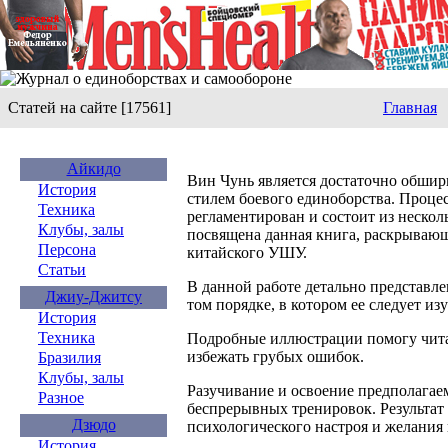
Статей на сайте [17561]
Главная
Айкидо
Вин Чунь является достаточно обшир
История
стилем боевого единоборства. Процес
Техника
регламентирован и состоит из нескол
Клубы, залы
посвящена данная книга, раскрывающ
Персона
китайского УШУ.
Статьи
В данной работе детально представле
Джиу-Джитсу
том порядке, в котором ее следует изу
История
Техника
Подробные иллюстрации помогу чита
избежать грубых ошибок.
Бразилия
Клубы, залы
Разучивание и освоение предполагае
Разное
беспрерывных тренировок. Результат 
Дзюдо
психологического настроя и желания 
История