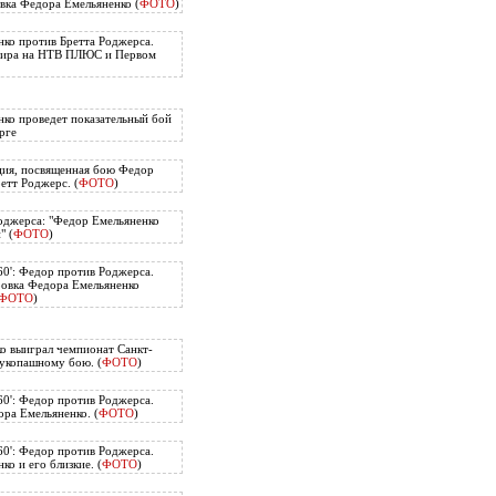
вка Федора Емельяненко (
ФОТО
)
ко против Бретта Роджерса.
нира на НТВ ПЛЮС и Первом
ко проведет показательный бой
рге
ция, посвященная бою Федор
етт Роджерс. (
ФОТО
)
оджерса: "Федор Емельяненко
" (
ФОТО
)
60': Федор против Роджерса.
ровка Федора Емельяненко
ФОТО
)
о выиграл чемпионат Санкт-
укопашному бою. (
ФОТО
)
60': Федор против Роджерса.
ра Емельяненко. (
ФОТО
)
60': Федор против Роджерса.
о и его близкие. (
ФОТО
)