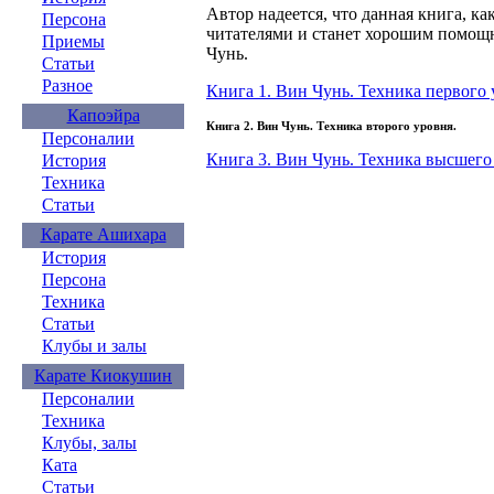
Автор надеется, что данная книга, к
Персона
читателями и станет хорошим помощ
Приемы
Чунь.
Статьи
Разное
Книга 1. Вин Чунь. Техника первого 
Капоэйра
Книга 2. Вин Чунь. Техника второго уровня.
Персоналии
Книга 3. Вин Чунь. Техника высшего
История
Техника
Статьи
Карате Ашихара
История
Персона
Техника
Статьи
Клубы и залы
Карате Киокушин
Персоналии
Техника
Клубы, залы
Ката
Статьи