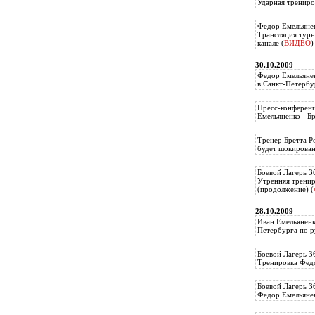
Ударная трениро
Федор Емельянен
Трансляция тур
канале (
ВИДЕО
)
30.10.2009
Федор Емельянен
в Санкт-Петербу
Пресс-конферен
Емельяненко - Бр
Тренер Бретта Р
будет шокирован
Боевой Лагерь 3
Утренняя трени
(продолжение) (
28.10.2009
Иван Емельяненк
Петербурга по р
Боевой Лагерь 3
Тренировка Федо
Боевой Лагерь 3
Федор Емельяненк