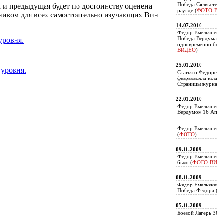
Победа Силвы те
ак и предыдущая будет по достоинству оценена
раунде (
ФОТО-
ником для всех самостоятельно изучающих Вин
14.07.2010
Федор Емельяне
Победа Вердума 
уровня.
одновременно б
ВИДЕО
)
25.01.2010
 уровня.
Статья о Федоре
февральском ном
Страницы журнал
22.01.2010
Фёдор Емельянен
Вердумом 16 Ап
Федор Емельянен
(
ФОТО
)
09.11.2009
Фёдор Емельянен
было (
ФОТО-В
08.11.2009
Федор Емельянен
Победа Федора 
05.11.2009
Боевой Лагерь 3