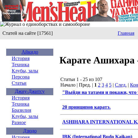
Статей на сайте [17561]
Главная
Айкидо
Карате Ашихара 
История
Техника
Клубы, залы
Персона
Статьи 1 - 25 из 107
Статьи
Начало | Пред. |
1
2
3
4
5
|
След.
|
Кон
Джиу-Джитсу
"Выйди на татами и покажи, что
История
Техника
20 принципов каратэ.
Бразилия
Клубы, залы
ASHIHARA INTERNATIONAL K
Разное
Дзюдо
IBK (International Budo Kaikan)
История