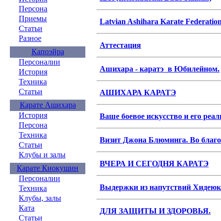
Персона
Приемы
Latvian Ashihara Karate Federati
Статьи
Разное
Аттестация
Капоэйра
Персоналии
Ашихара - каратэ в Юбилейном.
История
Техника
Статьи
АШИХАРА КАРАТЭ
Карате Ашихара
История
Ваше боевое искусство и его реал
Персона
Техника
Визит Джона Блюминга. Во благо
Статьи
Клубы и залы
ВЧЕРА И СЕГОДНЯ КАРАТЭ
Карате Киокушин
Персоналии
Выдержки из напутствий Хидею
Техника
Клубы, залы
Ката
ДЛЯ ЗАЩИТЫ И ЗДОРОВЬЯ.
Статьи