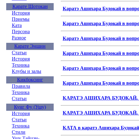
Карате Шотокан
Каратэ Ашихара Будокай в вопрос
История
Приемы
Каратэ Ашихара Будокай в вопрос
Ката
Персона
Разное
Каратэ Ашихара Будокай в вопрос
Карате Эншин
Статьи
Каратэ Ашихара Будокай в вопрос
История
Техника
Каратэ Ашихара Будокай в вопрос
Клубы и залы
Кикбоксинг
Каратэ Ашихара Будокай в вопрос
Правила
Техника
КАРАТЭ АШИХАРА БУДОКАЙ
Статьи
Кунг Фу (Ушу)
КАРАТЭ АШИХАРА БУДОКАЙ
История
Статьи
Техника
КАТА в каратэ Ашихара Будока
Стили
Ушу Тайцзи-