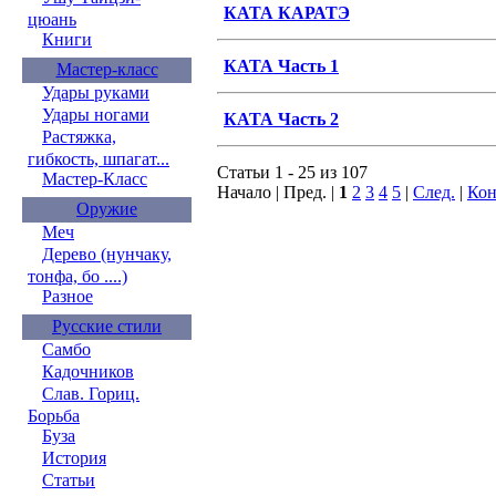
КАТА КАРАТЭ
цюань
Книги
КАТА Часть 1
Мастер-класс
Удары руками
Удары ногами
КАТА Часть 2
Растяжка,
гибкость, шпагат...
Статьи 1 - 25 из 107
Мастер-Класс
Начало | Пред. |
1
2
3
4
5
|
След.
|
Кон
Оружие
Меч
Дерево (нунчаку,
тонфа, бо ....)
Разное
Русские стили
Самбо
Кадочников
Слав. Гориц.
Борьба
Буза
История
Статьи