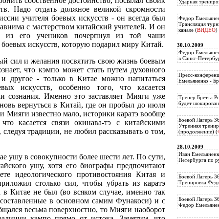
уронить собственное достоинство, посылал своих
Ударная трениро
тв. Надо отдать должное великой скромности
иссии учителя боевых искусств - он всегда был
Федор Емельянен
Трансляция тур
сравнима с мастерством китайский учителей. И он
канале (
ВИДЕО
)
й из его учеников почерпнул из той чаши
 боевых искусств, которую подарил миру Китай.
30.10.2009
Федор Емельянен
в Санкт-Петербу
ый сил и желания посвятить свою жизнь боевым
ознает, что кэмпо может стать путем духовного
Пресс-конференц
 и другое - только в Китае можно напитаться
Емельяненко - Бр
вых искусств, особенно того, что касается
и сознания. Именно это заставляет Мияги уже
Тренер Бретта Р
будет шокирован
новь вернуться в Китай, где он пробыл до июля
ни Мияги известно мало, историки каратэ вообще
Боевой Лагерь 3
что касается связи окинава-тэ с китайскими
Утренняя тренир
 следуя традиции, не любил рассказывать о том,
(продолжение) (
28.10.2009
Иван Емельяненк
ае ушу в совокупности более шести лет. По сути,
Петербурга по р
айского ушу, хотя его биографы предпочитают
вете идеологического противостояния Китая и
Боевой Лагерь 3
риложил столько сил, чтобы убрать из каратэ
Тренировка Федо
 в Китае не был (во всяком случае, именно так
Боевой Лагерь 3
 составленные в основном самим Фунакоси) и с
Федор Емельяненк
бщался весьма поверхностно, то Мияги наоборот
радиции кэмпо прямо от истока. Заметим, что