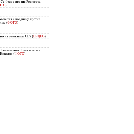
60': Федор против Роджерса.
ОТО
)
отовится к поединку против
нко (
ФОТО
)
ко на телеканале CBS (
ВИДЕО
)
Емельяненко обвенчались в
Николая. (
ФОТО
)