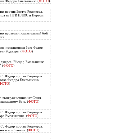
вка Федора Емельяненко (
ФОТО
)
ко против Бретта Роджерса.
нира на НТВ ПЛЮС и Первом
ко проведет показательный бой
рге
ия, посвященная бою Федор
етт Роджерс. (
ФОТО
)
оджерса: "Федор Емельяненко
" (
ФОТО
)
60': Федор против Роджерса.
овка Федора Емельяненко
ФОТО
)
о выиграл чемпионат Санкт-
укопашному бою. (
ФОТО
)
60': Федор против Роджерса.
ра Емельяненко. (
ФОТО
)
60': Федор против Роджерса.
о и его близкие. (
ФОТО
)