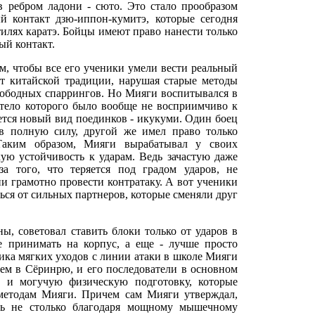
 ребром ладони - сюто. Это стало прообразом
й контакт дзю-иппон-кумитэ, которые сегодня
тилях каратэ. Бойцы имеют право нанести только
ый контакт.
м, чтобы все его ученики умели вести реальный
ет китайской традиции, нарушая старые методы
вободных спаррингов. Но Мияги воспитывался в
 тело которого было вообще не восприимчиво к
ется новый вид поединков - икукуми. Один боец
 в полную силу, другой же имел право только
 Таким образом, Мияги вырабатывал у своих
кую устойчивость к ударам. Ведь зачастую даже
за того, что теряется под градом ударов, не
ни грамотно провести контратаку. А вот ученики
ься от сильных партнеров, которые сменяли друг
ы, советовал ставить блоки только от ударов в
е принимать на корпус, а еще - лучше просто
ника мягких уходов с линии атаки в школе Мияги
чем в Сёринрю, и его последователи в основном
 и могучую физическую подготовку, которые
методам Мияги. Причем сам Мияги утверждал,
ть не столько благодаря мощному мышечному