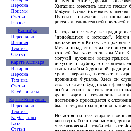
и именно этот здоровый консерва
Персона
Хигаонне взрастить целую плеяду 
Приемы
Мабуни Кэнва (основатель школы 
Цунэтака отличались до конца жи
Статьи
ритуалам, удивительной простотой и
Разное
Капоэйра
Благодаря все тому же традициона
Персоналии
"приобщаться к истокам", Мияги
наставником в Китае, где проводит в
История
Мияги попадает в ту же китайскую ш
Техника
которой был хорошо знаком Уэти К
Статьи
могучей духовной концентрацией
Карате Ашихара
искусств и глубину этого впечатле
История
ткань китайской духовной традиции 
храмы, вероятно, посещает и огр
Персона
провинции Фуцзянь. Здесь он слуш
Техника
столько самой буддийской философи
Статьи
особая легкость в сочетании со стр
Клубы и залы
души рядом с готовности заним
Карате Киокушин
постепенно приобщается к сложнейш
была присуща традиционной китайско
Персоналии
Техника
Несмотря на все старания окинав
Клубы, залы
воссоздать было невозможно, духов
Ката
метафизической глубиной китайс
Статьи