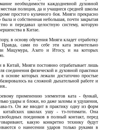
мание необходимости каждодневной духовной
о местная полиция, да и учащиеся средней школы
кроме простого кулачного боя. Мияги прекрасно
го была и собственная небольшая, почти закрытая
атно и передавал целостную систему, которую
вершенства в Китае.
пору, в основу обучения Мияги кладет отработку
 Правда, сами по себе эти ката значительно
али Мацумура, Азато и Итосу, и на которых
ю.
и в Китай, Мияги постоянно отрабатывает лишь
 для соединения физической и духовной практики
 в основе которых лежали достаточно простые
 базировалось на сложной дыхательной работе и
ия..
оевому применению элементов ката - бункай,
лько удары и блоки, но даже заломы и удушения,
нава-тэ. Он же вводит в практику одну из форм
 в китайских школах ушу - тэ-тотимати. Она
свободных поединков в полный контакт, перед
говаривают, какую конкретно технику будут
иваются о нанесении ударов только руками в