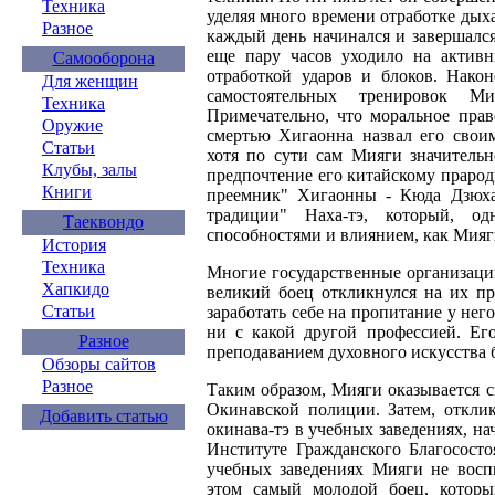
Техника
уделяя много времени отработке дых
Разное
каждый день начинался и завершалс
еще пару часов уходило на актив
Самооборона
отработкой ударов и блоков. Након
Для женщин
самостоятельных тренировок Ми
Техника
Примечательно, что моральное прав
Оружие
смертью Хигаонна назвал его свои
Статьи
хотя по сути сам Мияги значительн
Клубы, залы
предпочтение его китайскому праро
Книги
преемник" Хигаонны - Кюда Дзюха
традиции" Наха-тэ, который, од
Таеквондо
способностями и влиянием, как Мияг
История
Техника
Многие государственные организаци
Хапкидо
великий боец откликнулся на их пр
Статьи
заработать себе на пропитание у нег
ни с какой другой профессией. Ег
Разное
преподаванием духовного искусства 
Обзоры сайтов
Разное
Таким образом, Мияги оказывается 
Окинавской полиции. Затем, откли
Добавить статью
окинава-тэ в учебных заведениях, на
Институте Гражданского Благососто
учебных заведениях Мияги не восп
этом самый молодой боец, которы