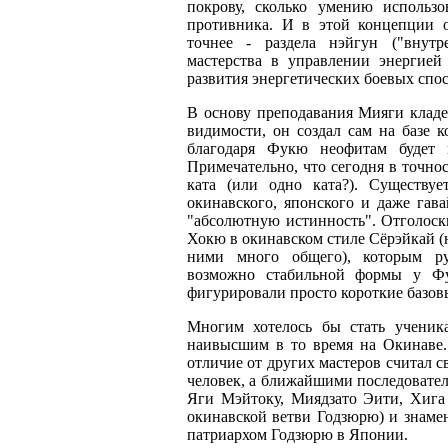
покрову, сколько умению использо
противника. И в этой концепции о
точнее - раздела нэйгун ("внутр
мастерства в управлении энергией
развития энергетических боевых спо
В основу преподавания Мияги кладе
видимости, он создал сам на базе к
благодаря Фукю неофитам будет 
Примечательно, что сегодня в точнос
ката (или одно ката?). Существу
окинавского, японского и даже гав
"абсолютную истинность". Отголоск
Хокю в окинавском стиле Сёрэйкай (
ними много общего), которым ру
возможно стабильной формы у Ф
фигурировали просто короткие базовы
Многим хотелось бы стать ученик
наивысшим в то время на Окинаве.
отличие от других мастеров считал 
человек, а ближайшими последовател
Яги Мэйтоку, Миядзато Эити, Хига 
окинавской ветви Годзюрю) и знаме
патриархом Годзюрю в Японии.