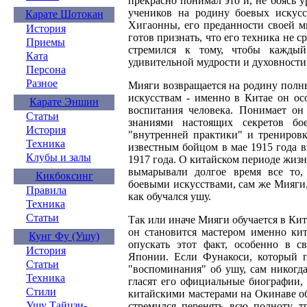
прекрасно понимал это и, не боясь 
учеников на родину боевых искусс
Карате Шотокан
Хигаонны, его преданности своей м
История
готов признать, что его техника не 
Приемы
стремился к тому, чтобы кажды
Ката
удивительной мудрости и духовности
Персона
Разное
Мияги возвращается на родину полн
искусствам - именно в Китае он ос
Карате Эншин
воспитания человека. Понимает он
Статьи
знаниями настоящих секретов бое
История
"внутренней практики" и тренировк
Техника
известным бойцом в мае 1915 года в
Клубы и залы
1917 года. О китайском периоде жиз
вымарывали долгое время все то, 
Кикбоксинг
боевыми искусствами, сам же Мияги,
Правила
как обучался ушу.
Техника
Статьи
Так или иначе Мияги обучается в Кит
он становится мастером именно кит
Кунг Фу (Ушу)
опускать этот факт, особенно в с
История
Японии. Если Фунакоси, который п
Статьи
"воспоминания" об ушу, сам никогда
Техника
гласят его официальные биографии,
Стили
китайскими мастерами на Окинаве о
Ушу Тайцзи-
стремился перенять всю полноту т