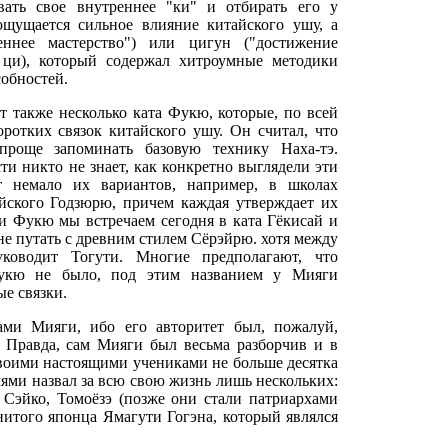
вать свое внутреннее "ки" и отбирать его у
щущается сильное влияние китайского ушу, а
еннее мастерство") или цигун ("достижение
 ци), который содержал хитроумные методики
собностей.
т также несколько ката Фукю, которые, по всей
оротких связок китайского ушу. Он считал, что
проще запоминать базовую технику Наха-тэ.
ти никто не знает, как конкретно выглядели эти
ет немало их вариантов, например, в школах
айского Годзюрю, причем каждая утверждает их
и Фукю мы встречаем сегодня в ката Гёкисай и
не путать с древним стилем Сёрэйрю. хотя между
ководит Тогути. Многие предполагают, что
укю не было, под этим названием у Мияги
е связки.
ами Мияги, ибо его авторитет был, пожалуй,
 Правда, сам Мияги был весьма разборчив и в
своими настоящими учениками не больше десятка
ями назвал за всю свою жизнь лишь нескольких:
Сэйко, Томоёзэ (позже они стали патриархами
нитого японца Ямагути Гогэна, который являлся