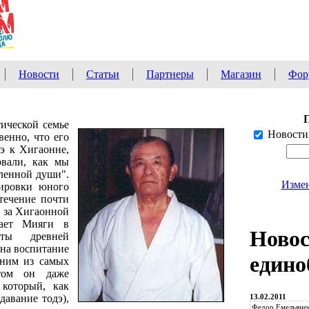
Новости
Статьи
Партнеры
Магазин
Фор
ической семье
Новости
венно, что его
э к Хигаонне,
овали, как мы
ленной души".
Измен
нировки юного
течение почти
т за Хигаонной
вает Мияги в
Ново
оты древней
 на воспитание
едино
дним из самых
этом он даже
 который, как
13.02.2011
давание тодэ),
Федор Емельянен