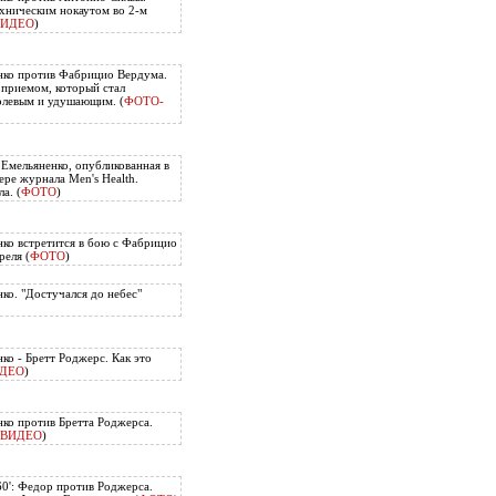
хническим нокаутом во 2-м
ВИДЕО
)
нко против Фабрицио Вердума.
приемом, который стал
олевым и удушающим. (
ФОТО-
 Емельяненко, опубликованная в
ере журнала Men's Health.
а. (
ФОТО
)
ко встретится в бою с Фабрицио
еля (
ФОТО
)
ко. "Достучался до небес"
ко - Бретт Роджерс. Как это
ДЕО
)
ко против Бретта Роджерса.
ВИДЕО
)
60': Федор против Роджерса.