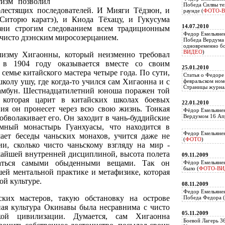
тизм позволил
Победа Силвы те
блестящих последователей. И Мияги Тёдзюн, и
раунде (
ФОТО-
Ситорю каратэ), и Киода Тёхацу, и Гукусума
14.07.2010
зни строгим следованием всем традиционным
Федор Емельяне
 чисто дзэнским миросозерцанием.
Победа Вердума 
одновременно б
ВИДЕО
)
лизму Хигаонны, который неизменно требовал
 в 1904 году оказывается вместе со своим
25.01.2010
 семье китайского мастера четыре года. По сути,
Статья о Федоре
колу ушу, где когда-то учился сам Хигаонна и с
февральском ном
Страницы журнал
амбун. Шестнадцатилетний юноша поражен той
, которая царит в китайских школах боевых
22.01.2010
ния он пронесет через всю свою жизнь. Тонкая
Фёдор Емельянен
Вердумом 16 Апр
обволакивает его. Он заходит в чань-буддийские
омный монастырь Гуанхуасы, что находится в
Федор Емельянен
ает беседы чаньских монахов, учится даже не
(
ФОТО
)
и, сколько чисто чаньскому взгляду на мир -
ожайшей внутренней дисциплиной, высота полета
09.11.2009
аться самыми обыденными вещами. Так он
Фёдор Емельянен
было (
ФОТО-ВИ
ей ментальной практике и метафизике, которая
й культуре.
08.11.2009
Федор Емельянен
ских мастеров, такую обстановку на острове
Победа Федора (
ная культура Окинавы была несравнима с чисто
05.11.2009
кой цивилизации. Думается, сам Хигаонна
Боевой Лагерь 3