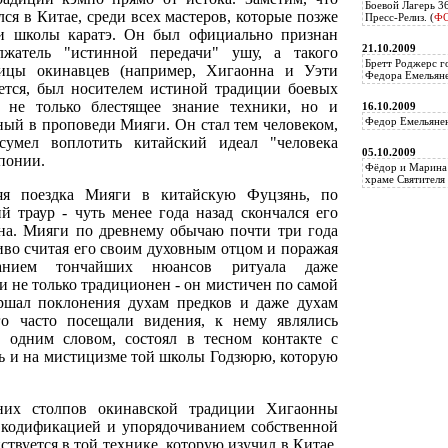
Боевой Лагерь 3
ся в Китае, среди всех мастеров, которые позже
Пресс-Релиз. (
Ф
и школы каратэ. Он был официально признан
21.10.2009
лжатель "истинной передачи" ушу, а такого
Бретт Роджерс г
ницы окинавцев (например, Хигаонна и Уэти
Федора Емельяне
ается, был носителем истиной традиции боевых
 не только блестящее знание техники, но и
16.10.2009
Федор Емельянен
ный в проповеди Мияги. Он стал тем человеком,
сумел воплотить китайский идеал "человека
05.10.2009
понии.
Фёдор и Марина 
храме Святителя 
яя поездка Мияги в китайскую Фуцзянь, по
 траур - чуть менее года назад скончался его
на. Мияги по древнему обычаю почти три года
ливо считая его своим духовным отцом и поражая
анием тончайших нюансов ритуала даже
 не только традиционен - он мистичен по самой
ершал поклонения духам предков и даже духам
его часто посещали видения, к нему являлись
- одним словом, состоял в тесном контакте с
сь и на мистицизме той школы Годзюрю, которую
них столпов окинавской традиции Хигаонны
д кодификацией и упорядочиванием собственной
ствуется в той технике, которую изучил в Китае,