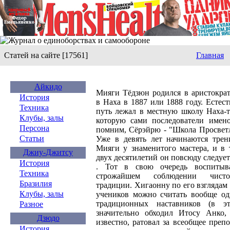
Статей на сайте [17561]
Главная
Айкидо
Мияги Тёдзюн родился в аристократ
История
в Наха в 1887 или 1888 году. Естест
Техника
путь лежал в местную школу Наха-т
Клубы, залы
которую сами последователи имен
Персона
помним, Сёрэйрю - "Школа Просвет
Статьи
Уже в девять лет начинаются тре
Мияги у знаменитого мастера, и в 
Джиу-Джитсу
двух десятилетий он повсюду следуе
История
. Тот в свою очередь воспиты
Техника
строжайшем соблюдении чист
Бразилия
традиции. Хигаонну по его взглядам
Клубы, залы
учеников можно считать вообще о
традиционных наставников (в 
Разное
значительно обходил Итосу Анко,
Дзюдо
известно, ратовал за всеобщее препо
История