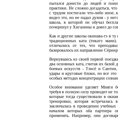
пытался донести до людей и пони
практики. Не сложно догадаться, чт
с трудом постигали что-либо иное, 
видел это, но не падал духом - у не
школа, в которой он обучал беспл
почерпнул у Хигаонны и довел до со
Как и другие школы окинава-тэ в ту 
традиционных ката (тикатэ мани).
отличались от тех, что преподав
базировалось их направление Сёринр
Вернувшись из своей первой поездк
два основных ката, считая их базой
боевых искусств - Тэнсё и Сантин,
удары и круговые блоки, но все это
особых методах концентрации сознан
Особое внимание уделяет Мияги б
требуя в полную силу проводит не то
которые тогда существовали в окиа
тренировки, которая встречалась
заключалась в проведении учебных 
началом которых оба партнера о
применять. Например, они договар