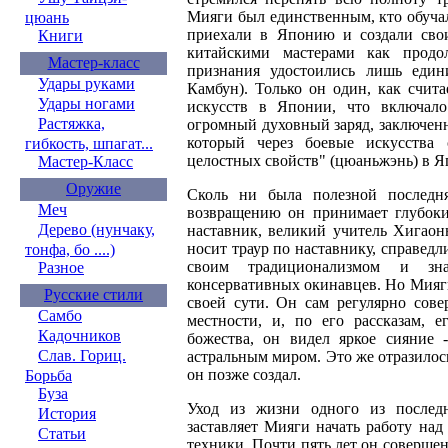
Мияги был единственным, кто обучал
цюань
приехали в Японию и создали сво
Книги
китайскими мастерами как продо
Мастер-класс
признания удостоились лишь еди
Удары руками
Камбун). Только он один, как счит
Удары ногами
искусств в Японии, что включало
Растяжка,
огромный духовный заряд, заключен
который через боевые искусства 
гибкость, шпагат...
целостных свойств" (цюаньжэнь) в Я
Мастер-Класс
Оружие
Сколь ни была полезной последн
Меч
возвращению он принимает глубокий
Дерево (нунчаку,
наставник, великий учитель Хигаон
носит траур по наставнику, справед
тонфа, бо ....)
своим традиционализмом и зн
Разное
консервативных окинавцев. Но Мияги
Русские стили
своей сути. Он сам регулярно сов
Самбо
местности, и, по его рассказам, 
Кадочников
божества, он видел яркое сияние 
Слав. Гориц.
астральным миром. Это же отразило
он позже создал.
Борьба
Буза
Уход из жизни одного из послед
История
заставляет Мияги начать работу на
Статьи
техники. Почти пять лет он совершен