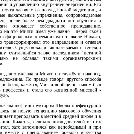
ания и управлению внутренней энергией ки. Его
я почти часовым сеансом дзэнской медитации, и
ные дыхательные упражнения, сопровождаемые
ец, после более чем двадцати лет обучения и
яги открывает собственное преподавание.
о на это Мияги имел уже давно - перед своей
м официальным преемником по школе Наха-тэ,
о трансформировал это направление и отдавал
дителю. Существовал и так называемый "теневой
цу, считавшийся также наследником "истиной
нако не обладал такими организаторскими
и.
и давно уже звали Мияги на службу и, наконец,
едложения. По правде говоря, другого способа
о не было, кажется, Мияги вообще не знаком был
о профессия и стала его жизненной миссией -
будо.
сначала шеф-инструктором Школы префектурной
каясь на новую тенденцию массового обучения
чинает преподавать в местной средней школе и в
яния. Кажется, великих последователей в этих
итал, зато запомнился как непобедимый и при
й вместе с преподаванием боевого искусства