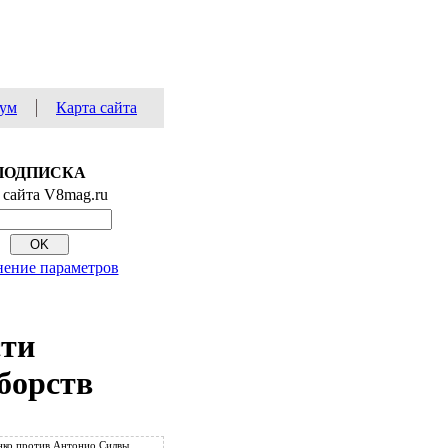
ум
Карта сайта
ПОДПИСКА
 сайта V8mag.ru
ение параметров
сти
борств
ко против Антонио Силвы.