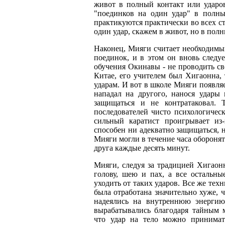
живот в полный контакт или ударов
"поединков на один удар" в полны
практикуются практически во всех с
один удар, скажем в живот, но в полн
Наконец, Мияги считает необходимы
поединок, и в этом он вновь следу
обучения Окинавы - не проводить с
Китае, его учителем был Хигаонна,
ударам. И вот в школе Мияги появля
нападал на другого, нанося удары
защищаться и не контратаковал.
последователей чисто психологичес
сильный каратист проигрывает из-
способен ни адекватно защищаться, 
Мияги могли в течение часа оборонят
друга каждые десять минут.
Мияги, следуя за традицией Хигаонн
голову, шею и пах, а все остальны
уходить от таких ударов. Все же тех
была отработана значительно хуже, 
надеялись на внутреннюю энергию
вырабатывались благодаря тайным 
что удар на тело можно принима