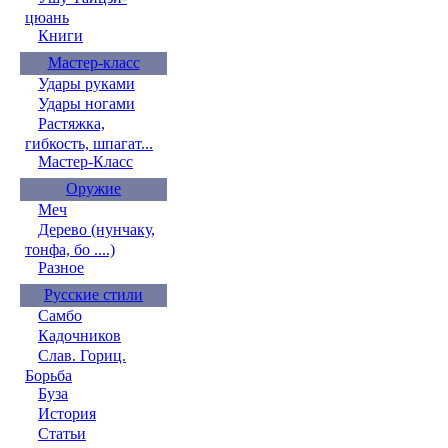
цюань
Книги
Мастер-класс
Удары руками
Удары ногами
Растяжка,
гибкость, шпагат...
Мастер-Класс
Оружие
Меч
Дерево (нунчаку,
тонфа, бо ....)
Разное
Русские стили
Самбо
Кадочников
Слав. Гориц.
Борьба
Буза
История
Статьи