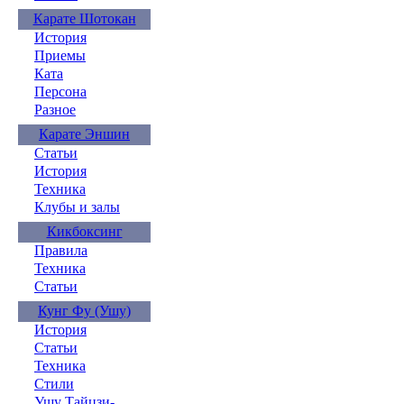
Карате Шотокан
История
Приемы
Ката
Персона
Разное
Карате Эншин
Статьи
История
Техника
Клубы и залы
Кикбоксинг
Правила
Техника
Статьи
Кунг Фу (Ушу)
История
Статьи
Техника
Стили
Ушу Тайцзи-