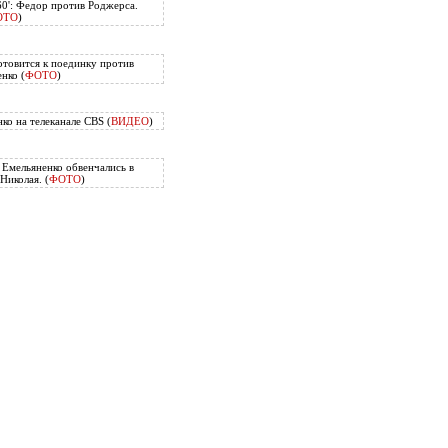
60': Федор против Роджерса.
ОТО
)
отовится к поединку против
нко (
ФОТО
)
ко на телеканале CBS (
ВИДЕО
)
Емельяненко обвенчались в
Николая. (
ФОТО
)