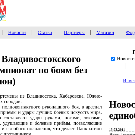
Новости
Статьи
Партнеры
Магазин
Фор
е Владивостокского
Новости
мпионат по боям без
ион)
Измен
ортсмены из Владивостока, Хабаровска, Южно-
х городов.
Ново
полноконтактного рукопашного боя, в арсенал
 приёмы и удары лучших боевых искусств мира.
едино
 составляют удары руками, ногами, локтями,
ые, удушающие и болевые приёмы, позволяющие
 и с любого положения, что делает Панкратион
13.02.2011
 с противником.
Федор Емельянен