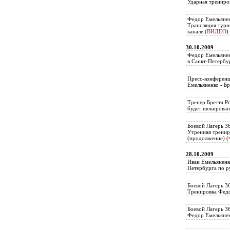
Ударная трениро
Федор Емельянен
Трансляция тур
канале (
ВИДЕО
)
30.10.2009
Федор Емельянен
в Санкт-Петербу
Пресс-конференц
Емельяненко - Бр
Тренер Бретта Р
будет шокирован
Боевой Лагерь 3
Утренняя тренир
(продолжение) (
28.10.2009
Иван Емельяненк
Петербурга по р
Боевой Лагерь 3
Тренировка Федо
Боевой Лагерь 3
Федор Емельяненк