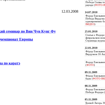
Победа Силвы те
раунде (
ФОТО-
12.03.2008
14.07.2010
Федор Емельяне
Победа Вердума 
одновременно б
ВИДЕО
)
ий семинар по Вин Чун Кунг Фу
25.01.2010
Статья о Федоре
февральском ном
 чемпионат Европы
Страницы журнал
22.01.2010
Фёдор Емельянен
Вердумом 16 Апр
Федор Емельянен
а по каратэ
(
ФОТО
)
09.11.2009
Фёдор Емельянен
было (
ФОТО-ВИ
08.11.2009
Федор Емельянен
Победа Федора (
05.11.2009
Боевой Лагерь 3