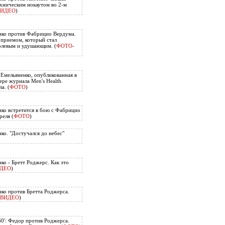
хническим нокаутом во 2-м
ВИДЕО
)
нко против Фабрицио Вердума.
приемом, который стал
олевым и удушающим. (
ФОТО-
 Емельяненко, опубликованная в
ере журнала Men's Health.
а. (
ФОТО
)
ко встретится в бою с Фабрицио
еля (
ФОТО
)
ко. "Достучался до небес"
ко - Бретт Роджерс. Как это
ДЕО
)
ко против Бретта Роджерса.
ВИДЕО
)
60': Федор против Роджерса.