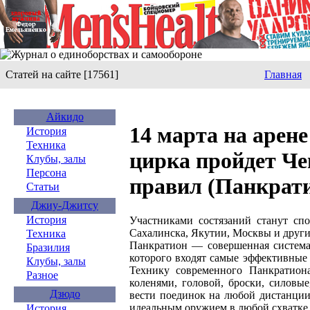
Статей на сайте [17561]
Главная
Айкидо
14 марта на арен
История
Техника
цирка пройдет Че
Клубы, залы
Персона
правил (Панкрат
Статьи
Джиу-Джитсу
История
Участниками состязаний станут сп
Сахалинска, Якутии, Москвы и други
Техника
Панкратион — совершенная система 
Бразилия
которого входят самые эффективные
Клубы, залы
Технику современного Панкратиона
Разное
коленями, головой, броски, силов
Дзюдо
вести поединок на любой дистанции
идеальным оружием в любой схватке
История