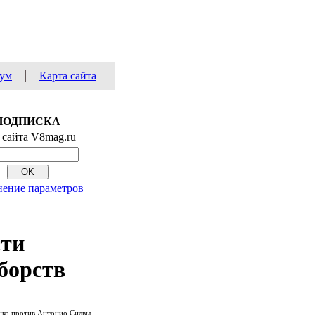
ум
Карта сайта
ПОДПИСКА
 сайта V8mag.ru
ение параметров
сти
борств
ко против Антонио Силвы.