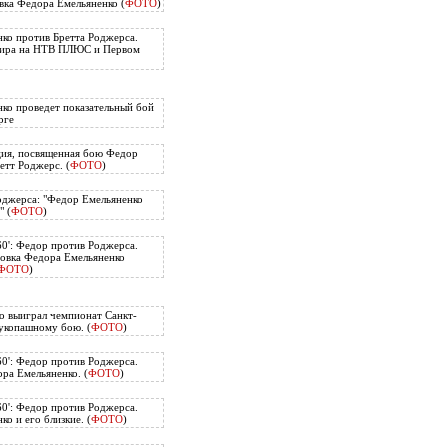
вка Федора Емельяненко (
ФОТО
)
ко против Бретта Роджерса.
нира на НТВ ПЛЮС и Первом
ко проведет показательный бой
рге
ия, посвященная бою Федор
етт Роджерс. (
ФОТО
)
оджерса: "Федор Емельяненко
" (
ФОТО
)
60': Федор против Роджерса.
овка Федора Емельяненко
ФОТО
)
о выиграл чемпионат Санкт-
укопашному бою. (
ФОТО
)
60': Федор против Роджерса.
ра Емельяненко. (
ФОТО
)
60': Федор против Роджерса.
о и его близкие. (
ФОТО
)