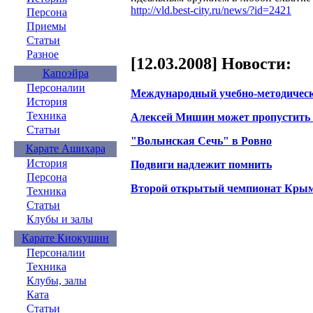
http://vld.best-city.ru/news/?id=2421
Персона
Приемы
Статьи
Разное
[12.03.2008] Новости:
Капоэйра
Персоналии
Международный учебно-методическ
История
Техника
Алексей Мишин может пропустить
Статьи
"Волынская Сечь" в Ровно
Карате Ашихара
История
Подвиги надлежит помнить
Персона
Второй открытый чемпионат Крым
Техника
Статьи
Клубы и залы
Карате Киокушин
Персоналии
Техника
Клубы, залы
Ката
Статьи