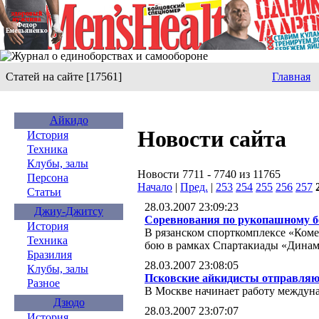
Статей на сайте [17561]
Главная
Айкидо
Новости сайта
История
Техника
Клубы, залы
Новости 7711 - 7740 из 11765
Персона
Начало
|
Пред.
|
253
254
255
256
257
Статьи
28.03.2007 23:09:23
Джиу-Джитсу
Соревнования по рукопашному б
История
В рязанском спорткомплексе «Ком
Техника
бою в рамках Спартакиады «Дина
Бразилия
28.03.2007 23:08:05
Клубы, залы
Псковские айкидисты отправля
Разное
В Москве начинает работу междун
Дзюдо
28.03.2007 23:07:07
История