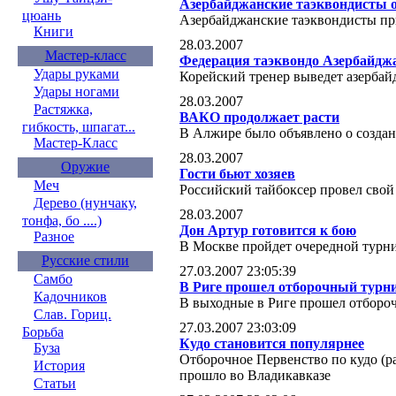
Азербайджанские таэквондисты 
цюань
Азербайджанские таэквондисты пр
Книги
28.03.2007
Мастер-класс
Федерация таэквондо Азербайджа
Удары руками
Корейский тренер выведет азербай
Удары ногами
28.03.2007
Растяжка,
ВАКО продолжает расти
гибкость, шпагат...
В Алжире было объявлено о созда
Мастер-Класс
28.03.2007
Оружие
Гости бьют хозяев
Меч
Российский тайбоксер провел сво
Дерево (нунчаку,
28.03.2007
тонфа, бо ....)
Дон Артур готовится к бою
Разное
В Москве пройдет очередной турни
Русские стили
27.03.2007 23:05:39
Самбо
В Риге прошел отборочный турни
Кадочников
В выходные в Риге прошел отборо
Слав. Гориц.
27.03.2007 23:03:09
Борьба
Кудо становится популярнее
Буза
Отборочное Первенство по кудо (р
История
прошло во Владикавказе
Статьи