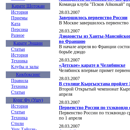
Команда клуба "Псков Айкикай" п
Карате Шотокан
История
28.03.2007
Завершилось первенство России
Приемы
В Москве завершилось первенство
Ката
Персона
28.03.2007
Разное
Дзюдоисты из Ханты-Мансийског
во Францию
Карате Эншин
В начале апреля во Франции сост
Статьи
борьбе дзюдо
История
28.03.2007
Техника
«Детское» карате в Челябинске
Клубы и залы
Челябинск впервые примет первенс
Кикбоксинг
28.03.2007
Правила
В столице Кыргызстана пройдет
Техника
Второй Открытый чемпионат Кыргы
Статьи
апреля
Кунг Фу (Ушу)
28.03.2007
История
Первенство России по тхэквондо
Статьи
Первенство России по тхэквондо с
Техника
по 1 апреля
Стили
28.03.2007
Ушу Тайцзи-