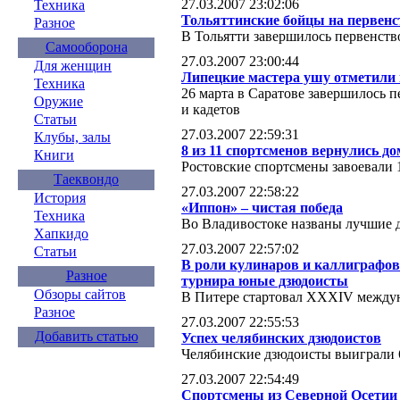
27.03.2007 23:02:06
Техника
Тольяттинские бойцы на первенс
Разное
В Тольятти завершилось первенст
Самооборона
27.03.2007 23:00:44
Для женщин
Липецкие мастера ушу отметили 
Техника
26 марта в Саратове завершилось 
Оружие
и кадетов
Статьи
27.03.2007 22:59:31
Клубы, залы
8 из 11 спортсменов вернулись д
Книги
Ростовские спортсмены завоевали 
Таеквондо
27.03.2007 22:58:22
История
«Иппон» – чистая победа
Техника
Во Владивостоке названы лучшие 
Хапкидо
27.03.2007 22:57:02
Статьи
В роли кулинаров и каллиграфов
Разное
турнира юные дзюдоисты
Обзоры сайтов
В Питере стартовал ХХХIV между
Разное
27.03.2007 22:55:53
Добавить статью
Успех челябинских дзюдоистов
Челябинские дзюдоисты выиграли 
27.03.2007 22:54:49
Спортсмены из Северной Осетии 