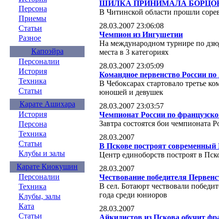
ШИЛКА ПРИНИМАЛА БОРЦО
Персона
В Читинской области прошли сорев
Приемы
28.03.2007 23:06:08
Статьи
Чемпион из Ингушетии
Разное
На международном турнире по дзю
Капоэйра
места в 3 категориях
Персоналии
28.03.2007 23:05:09
История
Командное первенство России по 
Техника
В Чебоксарах стартовало третье ко
Статьи
юношей и девушек
Карате Ашихара
28.03.2007 23:03:57
История
Чемпионат России по французско
Завтра состоятся бои чемпионата Р
Персона
Техника
28.03.2007
Статьи
В Пскове построят современный 
Клубы и залы
Центр единоборств построят в Пск
Карате Киокушин
28.03.2007
Персоналии
Чествование победителя Первенс
В сел. Ботаюрт чествовали победи
Техника
года среди юниоров
Клубы, залы
Ката
28.03.2007
Статьи
Айкидистов из Пскова обучит фр