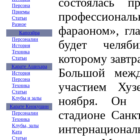
состоялась п
Персона
Приемы
профессионал
Статьи
Разное
фараоном», гла
Капоэйра
Персоналии
будет челяб
История
Техника
которому завтра
Статьи
Карате Ашихара
Большой межд
История
Персона
участием Хуз
Техника
Статьи
ноября. Он 
Клубы и залы
Карате Киокушин
стадионе Санкт
Персоналии
Техника
интернациона
Клубы, залы
Ката
Статьи