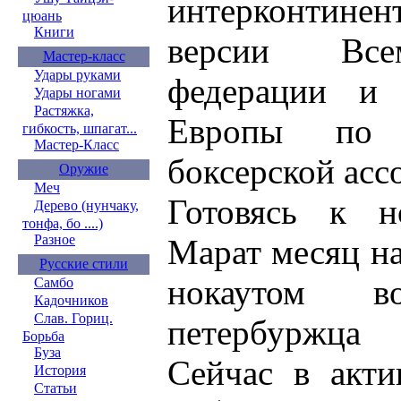
интерконтинен
цюань
Книги
версии Все
Мастер-класс
Удары руками
федерации и 
Удары ногами
Растяжка,
Европы по 
гибкость, шпагат...
Мастер-Класс
боксерской асс
Оружие
Меч
Готовясь к н
Дерево (нунчаку,
тонфа, бо ....)
Разное
Марат месяц на
Русские стили
нокаутом в
Самбо
Кадочников
Слав. Гориц.
петербуржца 
Борьба
Буза
Сейчас в акти
История
Статьи