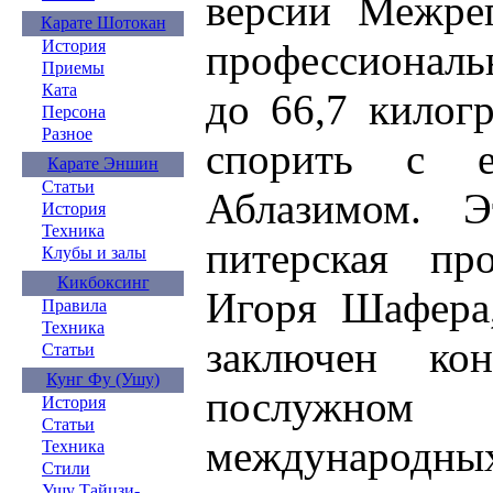
версии Межре
Карате Шотокан
профессиональн
История
Приемы
Ката
до 66,7 килог
Персона
Разное
спорить с е
Карате Эншин
Статьи
Аблазимом. Э
История
Техника
питерская пр
Клубы и залы
Кикбоксинг
Игоря Шафера
Правила
Техника
заключен ко
Статьи
Кунг Фу (Ушу)
послужно
История
Статьи
междунар
Техника
Стили
Ушу Тайцзи-