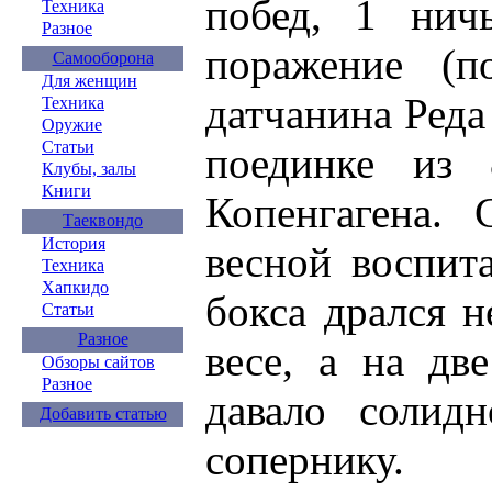
побед, 1 нич
Техника
Разное
поражение (п
Самооборона
Для женщин
датчанина Реда
Техника
Оружие
Статьи
поединке из 
Клубы, залы
Книги
Копенгагена. 
Таеквондо
История
весной воспит
Техника
Хапкидо
бокса дрался н
Статьи
Разное
весе, а на дв
Обзоры сайтов
Разное
давало солид
Добавить статью
сопернику.