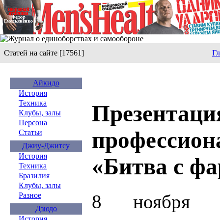
Статей на сайте [17561]
Гл
Айкидо
История
Техника
Презентаци
Клубы, залы
Персона
профессион
Статьи
Джиу-Джитсу
История
«Битва с ф
Техника
Бразилия
Клубы, залы
8 ноября в
Разное
Дзюдо
История