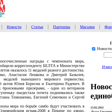
Новости
Статьи
Партнеры
Магазин
Фор
Новости
многочисленные награды с чемпионата мира,
сообщили корреспонденту БЕЛТА в Министерстве
Измен
летов оказалось 11 медалей разного достоинства.
нко, Анастасия Лешкова и Дмитрий Базылев,
 медалей нынешнего мирового первенства.
й актив Юлия Борисик и Екатерина Радевич. В
Ново
х бронзовыми призерами, - один из ветеранов
упеньку пьедестала почета поднимались также
едино
тлана Тимошенко, Евгений Семочкин и Сергей
она мира по борьбе самбо будут участвовать в
13.02.2011
Олимпийским играм-2008 в Пекине по дзюдо,
Федор Емельянен