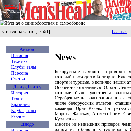
Статей на сайте [17561]
Главная
Айкидо
News
История
Техника
Клубы, залы
Белорусские самбисты привезли 
Персона
который проходил в Болгарии. Как 
Статьи
спорта и туризма, в копилке наших ат
Джиу-Джитсу
Особенно отличились Ольга Леще
которые были удостоены золотых
История
Серебряные награды записали в сво
Техника
числе белорусских атлетов, ставши
Бразилия
команды Юрий Рыбак. На третью ст
Клубы, залы
Марина Жарская, Анжела Паим, Све
Разное
Кухаренко.
Многие из нынешних призеров чемпи
Дзюдо
одном из отборочных турниров к 
История