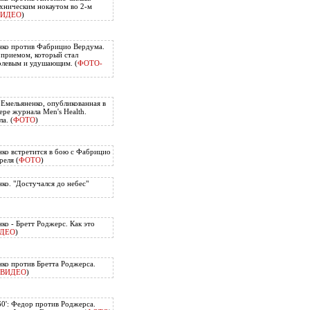
хническим нокаутом во 2-м
ВИДЕО
)
нко против Фабрицио Вердума.
приемом, который стал
олевым и удушающим. (
ФОТО-
 Емельяненко, опубликованная в
ере журнала Men's Health.
а. (
ФОТО
)
ко встретится в бою с Фабрицио
еля (
ФОТО
)
ко. "Достучался до небес"
ко - Бретт Роджерс. Как это
ДЕО
)
ко против Бретта Роджерса.
ВИДЕО
)
60': Федор против Роджерса.