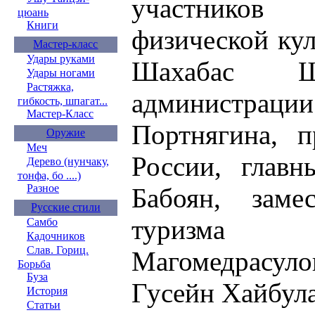
участников
цюань
Книги
физической кул
Мастер-класс
Удары руками
Шахабас Ш
Удары ногами
Растяжка,
администрац
гибкость, шпагат...
Мастер-Класс
Портнягина, 
Оружие
Меч
России, главн
Дерево (нунчаку,
тонфа, бо ....)
Разное
Бабоян, заме
Русские стили
туризма Д
Самбо
Кадочников
Слав. Гориц.
Магомедрасул
Борьба
Буза
Гусейн Хайбула
История
Статьи