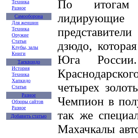
По итогам 
Техника
Разное
лидирующие 
Самооборона
Для женщин
представител
Техника
Оружие
Статьи
дзюдо, которая
Клубы, залы
Книги
Юга России
Таеквондо
История
Краснодарско
Техника
Хапкидо
четырех золот
Статьи
Разное
Чемпион в пол
Обзоры сайтов
Разное
так же специа
Добавить статью
Махачкалы авто