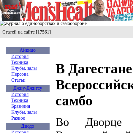
Статей на сайте [17561]
Айкидо
История
Техника
В Дагестане
Клубы, залы
Персона
Всероссийск
Статьи
Джиу-Джитсу
История
самбо
Техника
Бразилия
Клубы, залы
Во Дворце
Разное
Дзюдо
История