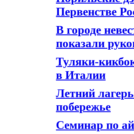
Первенстве Ро
В городе неве
показали рук
Туляки-кикбок
в Италии
Летний лагер
побережье
Семинар по ай