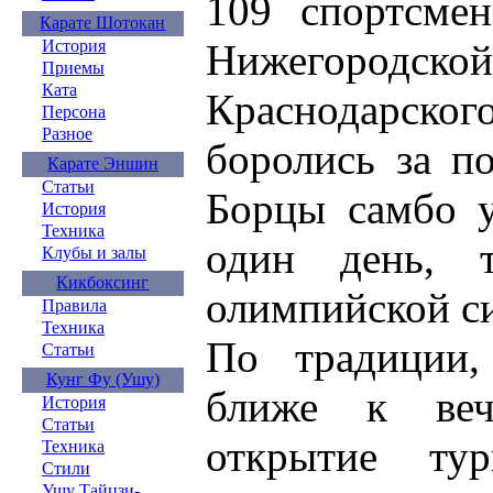
109 спортсмен
Карате Шотокан
Нижегородс
История
Приемы
Ката
Краснодарског
Персона
Разное
боролись за по
Карате Эншин
Статьи
Борцы самбо у
История
Техника
один день, 
Клубы и залы
Кикбоксинг
олимпийской си
Правила
Техника
По традиции,
Статьи
Кунг Фу (Ушу)
ближе к вече
История
Статьи
открытие ту
Техника
Стили
Ушу Тайцзи-