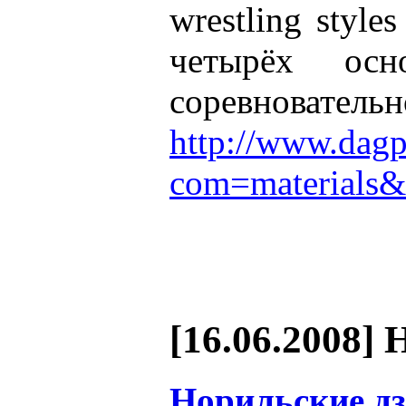
wrestling styl
четырёх осн
соревнователь
http://www.dagp
com=materials&
[16.06.2008] 
Норильские д