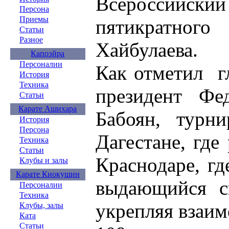
Всероссийский 
Персона
Приемы
пятикратно
Статьи
Разное
Хайбулаева.
Капоэйра
Персоналии
Как отметил гл
История
Техника
президент Фе
Статьи
Карате Ашихара
Бабоян, турн
История
Персона
Дагестане, где
Техника
Статьи
Краснодаре, гд
Клубы и залы
Карате Киокушин
выдающийся с
Персоналии
Техника
укрепляя взаим
Клубы, залы
Ката
Статьи