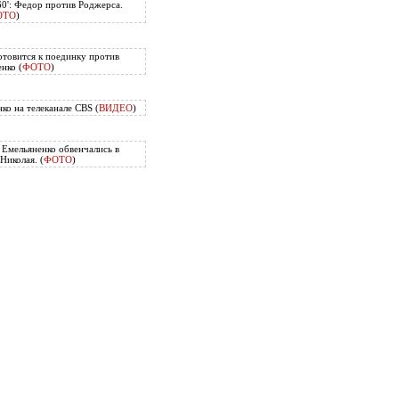
60': Федор против Роджерса.
ОТО
)
отовится к поединку против
нко (
ФОТО
)
ко на телеканале CBS (
ВИДЕО
)
Емельяненко обвенчались в
Николая. (
ФОТО
)