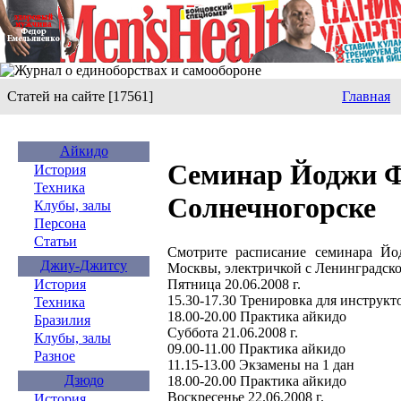
Статей на сайте [17561]
Главная
Айкидо
Семинар Йоджи Ф
История
Техника
Солнечногорске
Клубы, залы
Персона
Статьи
Смотрите расписание семинара Й
Джиу-Джитсу
Москвы, электричкой с Ленинградског
Пятница 20.06.2008 г.
История
15.30-17.30 Тренировка для инструкт
Техника
18.00-20.00 Практика айкидо
Бразилия
Суббота 21.06.2008 г.
Клубы, залы
09.00-11.00 Практика айкидо
Разное
11.15-13.00 Экзамены на 1 дан
Дзюдо
18.00-20.00 Практика айкидо
Воскресенье 22.06.2008 г.
История