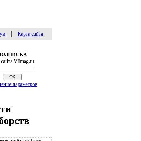
ум
Карта сайта
ПОДПИСКА
 сайта V8mag.ru
ение параметров
сти
борств
ко против Антонио Силвы.