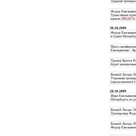
Ударная трениро
Федор Емельянен
Трансляция тур
канале (
ВИДЕО
)
30.10.2009
Федор Емельянен
в Санкт-Петербу
Пресс-конференц
Емельяненко - Бр
Тренер Бретта Р
будет шокирован
Боевой Лагерь 3
Утренняя тренир
(продолжение) (
28.10.2009
Иван Емельяненк
Петербурга по р
Боевой Лагерь 3
Тренировка Федо
Боевой Лагерь 3
Федор Емельяненк