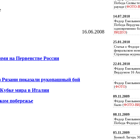
Победа Силвы те
раунде (
ФОТО-
е
14.07.2010
Федор Емельяне
Победа Вердума 
одновременно б
16.06.2008
ВИДЕО
)
25.01.2010
Статья о Федоре
февральском ном
Страницы журнал
ими на Первенстве России
22.01.2010
Фёдор Емельянен
Вердумом 16 Апр
из Рязани показали рукопашный бой
Федор Емельянен
(
ФОТО
)
 Кубке мира в Италии
09.11.2009
ком побережье
Фёдор Емельянен
было (
ФОТО-ВИ
08.11.2009
Федор Емельянен
Победа Федора (
05.11.2009
Боевой Лагерь 3