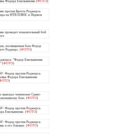
вка Федора Емельяненко (
ФОТО
)
ко против Бретта Роджерса.
нира на НТВ ПЛЮС и Первом
ко проведет показательный бой
рге
ия, посвященная бою Федор
етт Роджерс. (
ФОТО
)
оджерса: "Федор Емельяненко
" (
ФОТО
)
60': Федор против Роджерса.
овка Федора Емельяненко
ФОТО
)
о выиграл чемпионат Санкт-
укопашному бою. (
ФОТО
)
60': Федор против Роджерса.
ра Емельяненко. (
ФОТО
)
60': Федор против Роджерса.
о и его близкие. (
ФОТО
)