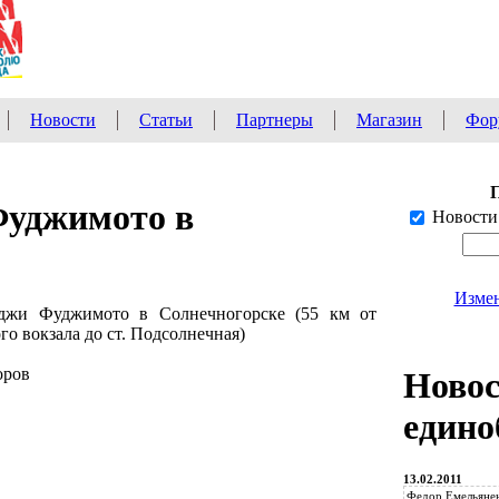
Новости
Статьи
Партнеры
Магазин
Фор
уджимото в
Новости
Измен
оджи Фуджимото в Солнечногорске (55 км от
о вокзала до ст. Подсолнечная)
оров
Ново
едино
13.02.2011
Федор Емельянен