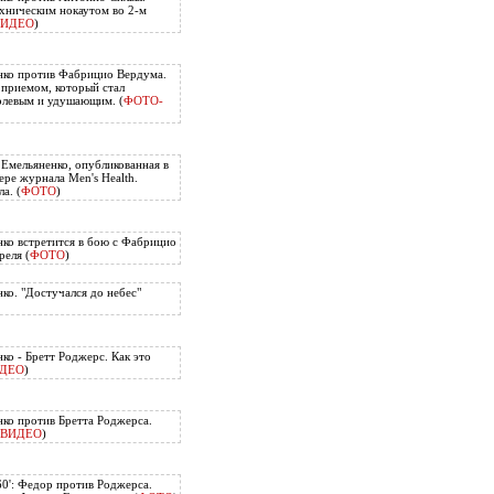
хническим нокаутом во 2-м
ВИДЕО
)
нко против Фабрицио Вердума.
приемом, который стал
олевым и удушающим. (
ФОТО-
 Емельяненко, опубликованная в
ере журнала Men's Health.
а. (
ФОТО
)
ко встретится в бою с Фабрицио
еля (
ФОТО
)
ко. "Достучался до небес"
ко - Бретт Роджерс. Как это
ДЕО
)
ко против Бретта Роджерса.
ВИДЕО
)
60': Федор против Роджерса.