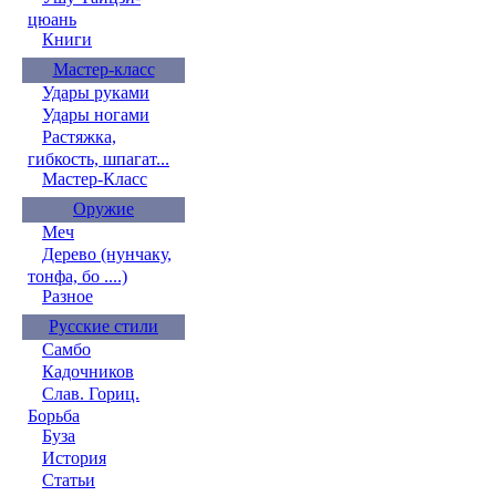
цюань
Книги
Мастер-класс
Удары руками
Удары ногами
Растяжка,
гибкость, шпагат...
Мастер-Класс
Оружие
Меч
Дерево (нунчаку,
тонфа, бо ....)
Разное
Русские стили
Самбо
Кадочников
Слав. Гориц.
Борьба
Буза
История
Статьи