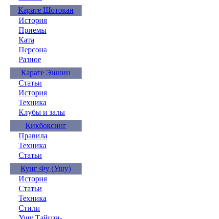
Карате Шотокан
История
Приемы
Ката
Персона
Разное
Карате Эншин
Статьи
История
Техника
Клубы и залы
Кикбоксинг
Правила
Техника
Статьи
Кунг Фу (Ушу)
История
Статьи
Техника
Стили
Ушу Тайцзи-