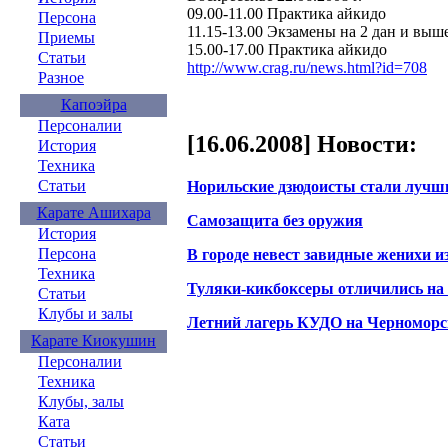
09.00-11.00 Практика айкидо
Персона
11.15-13.00 Экзамены на 2 дан и выш
Приемы
15.00-17.00 Практика айкидо
Статьи
http://www.crag.ru/news.html?id=708
Разное
Капоэйра
Персоналии
[16.06.2008] Новости:
История
Техника
Статьи
Норильские дзюдоисты стали лучш
Карате Ашихара
Самозащита без оружия
История
Персона
В городе невест завидные женихи 
Техника
Туляки-кикбоксеры отличились на
Статьи
Клубы и залы
Летний лагерь КУДО на Черноморс
Карате Киокушин
Персоналии
Техника
Клубы, залы
Ката
Статьи