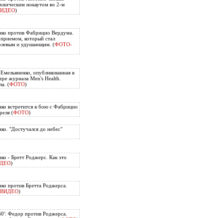
хническим нокаутом во 2-м
ВИДЕО
)
нко против Фабрицио Вердума.
приемом, который стал
олевым и удушающим. (
ФОТО-
 Емельяненко, опубликованная в
ере журнала Men's Health.
а. (
ФОТО
)
ко встретится в бою с Фабрицио
еля (
ФОТО
)
ко. "Достучался до небес"
ко - Бретт Роджерс. Как это
ДЕО
)
ко против Бретта Роджерса.
ВИДЕО
)
60': Федор против Роджерса.