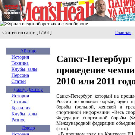
Статей на сайте [17561]
Главная
Айкидо
Санкт-Петербург 
История
Техника
проведение чемпи
Клубы, залы
Персона
2010 или 2011 год
Статьи
Джиу-Джитсу
История
Санкт-Петербург, который на прош
России по вольной борьбе, будет п
Техника
борьбы (вольной, женской и грек
Бразилия
спортивной информации «Весь спор
Клубы, залы
Федерации спортивной борьбы (ФС
Разное
Международной федерации объединен
Дзюдо
фото).
«В прошлом году на Конгрессе FIL
История