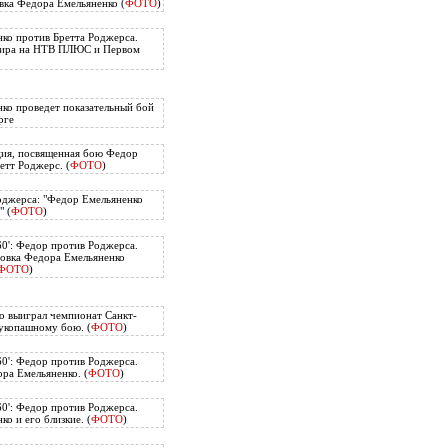
вка Федора Емельяненко (
ФОТО
)
ко против Бретта Роджерса.
нира на НТВ ПЛЮС и Первом
ко проведет показательный бой
рге
ия, посвященная бою Федор
етт Роджерс. (
ФОТО
)
оджерса: "Федор Емельяненко
" (
ФОТО
)
60': Федор против Роджерса.
овка Федора Емельяненко
ФОТО
)
о выиграл чемпионат Санкт-
укопашному бою. (
ФОТО
)
60': Федор против Роджерса.
ра Емельяненко. (
ФОТО
)
60': Федор против Роджерса.
о и его близкие. (
ФОТО
)