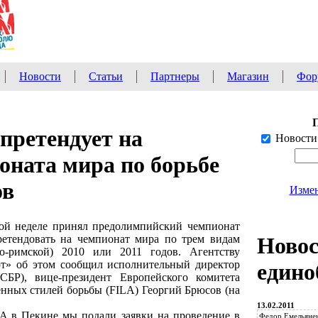
Новости
Статьи
Партнеры
Магазин
Фор
претендует на
Новости
оната мира по борьбе
ов
Измен
лой неделе принял предолимпийский чемпионат
ретендовать на чемпионат мира по трем видам
Ново
о-римской) 2010 или 2011 годов. Агентству
т» об этом сообщил исполнительный директор
едино
БР), вице-президент Европейского комитета
ных стилей борьбы (FILA) Георгий Брюсов (на
13.02.2011
A в Пекине мы подали заявки на проведение в
Федор Емельянен