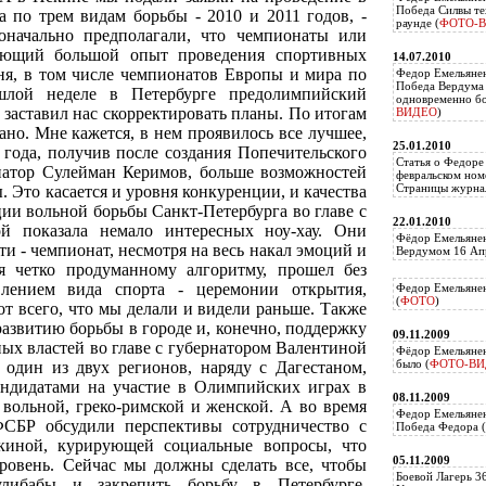
Победа Силвы те
а по трем видам борьбы - 2010 и 2011 годов, -
раунде (
ФОТО-
оначально предполагали, что чемпионаты или
еющий большой опыт проведения спортивных
14.07.2010
ня, в том числе чемпионатов Европы и мира по
Федор Емельяне
Победа Вердума 
шлой неделе в Петербурге предолимпийский
одновременно б
 заставил нас скорректировать планы. По итогам
ВИДЕО
)
ано. Мне кажется, в нем проявилось все лучшее,
25.01.2010
 года, получив после создания Попечительского
Статья о Федоре
натор Сулейман Керимов, больше возможностей
февральском ном
Страницы журнал
. Это касается и уровня конкуренции, и качества
ии вольной борьбы Санкт-Петербурга во главе с
22.01.2010
й показала немало интересных ноу-хау. Они
Фёдор Емельянен
ти - чемпионат, несмотря на весь накал эмоций и
Вердумом 16 Апр
ря четко продуманному алгоритму, прошел без
влением вида спорта - церемонии открытия,
Федор Емельянен
(
ФОТО
)
от всего, что мы делали и видели раньше. Также
азвитию борьбы в городе и, конечно, поддержку
09.11.2009
ных властей во главе с губернатором Валентиной
Фёдор Емельянен
было (
ФОТО-ВИ
 один из двух регионов, наряду с Дагестаном,
андидатами на участие в Олимпийских играх в
08.11.2009
 вольной, греко-римской и женской. А во время
Федор Емельянен
ФСБР обсудили перспективы сотрудничество с
Победа Федора (
киной, курирующей социальные вопросы, что
05.11.2009
ровень. Сейчас мы должны сделать все, чтобы
Боевой Лагерь 3
либабы и закрепить борьбу в Петербурге.