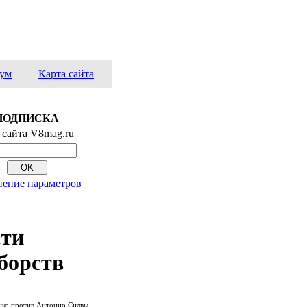
ум
Карта сайта
ПОДПИСКА
 сайта V8mag.ru
ение параметров
сти
борств
ко против Антонио Силвы.