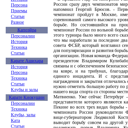
России сразу двух чемпионатов мир
Персона
напомнил Георгий Брюсов. - Перв
Приемы
чемпионат пройдут в Москве, им
Статьи
соревнований самого высокого уров
Разное
борьбе. Но состоявшийся на про
чемпионат России по вольной борьбе
Капоэйра
этого турнира было много всего сказ
Персоналии
что мы наработали за последние два
История
совета ФСБР, который возглавил се
Техника
для популяризации и развития борьбы
Статьи
организации. Новая команда Федерац
президентом Владимиром Кулибабо
Карате Ашихара
связаны и с обеспечением безопаснос
История
на ковре, и на трибунах, благода
Персона
единого инцидента. И с предста
Техника
награждения и закрытия отличались 
Статьи
нужно отметить большую работу по р
Клубы и залы
нашего вида спорта со стороны мест
Матвиенко. Уже сейчас Петербург -
Карате Киокушин
представители которого являются к
Персоналии
Пекине во всех трех видах борьбы -
Техника
чемпионата России руководители 
Клубы, залы
вице-губернатором Людмилой Кост
Ката
выводит борьбу совсем на другой у
Статьи
поддержать порыв Владимира Ку