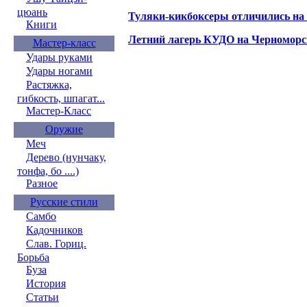
цюань
Туляки-кикбоксеры отличились на
Книги
Летний лагерь КУДО на Черноморс
Мастер-класс
Удары руками
Удары ногами
Растяжка,
гибкость, шпагат...
Мастер-Класс
Оружие
Меч
Дерево (нунчаку,
тонфа, бо ....)
Разное
Русские стили
Самбо
Кадочников
Слав. Гориц.
Борьба
Буза
История
Статьи