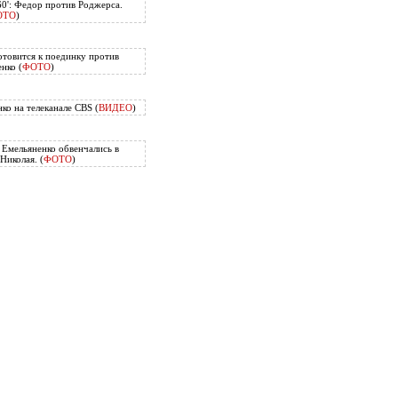
60': Федор против Роджерса.
ОТО
)
отовится к поединку против
нко (
ФОТО
)
ко на телеканале CBS (
ВИДЕО
)
Емельяненко обвенчались в
Николая. (
ФОТО
)