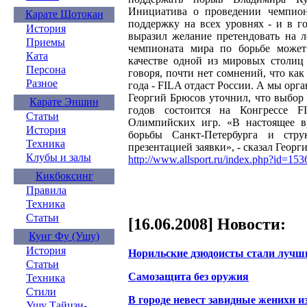
Инициатива о проведении чемпио
Карате Шотокан
поддержку на всех уровнях - и в г
История
выразил желание претендовать на 
Приемы
чемпионата мира по борьбе может 
Ката
качестве одной из мировых столиц 
Персона
говоря, почти нет сомнений, что ка
Разное
года - FILA отдаст России. А мы орга
Георгий Брюсов уточнил, что выбор
Карате Эншин
годов состоится на Конгрессе 
Статьи
Олимпийских игр. «В настоящее 
История
борьбы Санкт-Петербурга и стру
Техника
презентацией заявки», - сказал Георг
Клубы и залы
http://www.allsport.ru/index.php?id=153
Кикбоксинг
Правила
Техника
Статьи
[16.06.2008] Новости:
Кунг Фу (Ушу)
История
Норильские дзюдоисты стали лучш
Статьи
Самозащита без оружия
Техника
Стили
В городе невест завидные женихи 
Ушу Тайцзи-