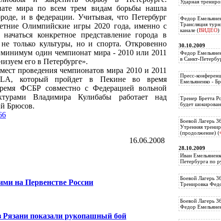
Ударная трениро
нате мира по всем трем видам борьбы нашла
ороде, и в федерации. Учитывая, что Петербург
Федор Емельянен
Трансляция тур
летние Олимпийские игры 2020 года, именно с
канале (
ВИДЕО
)
начаться конкретное представление города в
не только культуры, но и спорта. Откровенно
30.10.2009
к минимум один чемпионат мира - 2010 или 2011
Федор Емельянен
в Санкт-Петербу
низуем его в Петербурге».
 мест проведения чемпионатов мира 2010 и 2011
Пресс-конференц
FILA, который пройдет в Пекине во время
Емельяненко - Бр
время ФСБР совместно с Федерацией вольной
ктурами Владимира Кулибабы работает над
Тренер Бретта Р
будет шокирован
ий Брюсов.
66
Боевой Лагерь 3
Утренняя тренир
(продолжение) (
16.06.2008
28.10.2009
Иван Емельяненк
Петербурга по р
Боевой Лагерь 3
ими на Первенстве России
Тренировка Федо
Боевой Лагерь 3
Федор Емельяненк
из Рязани показали рукопашный бой