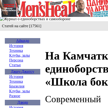
Статей на сайте [17561]
Айкидо
История
Техника
На Камчатк
Клубы, залы
Персона
единоборств
Статьи
Джиу-Джитсу
История
«Школа бок
Техника
Бразилия
Клубы, залы
Современный
Разное
Дзюдо
История