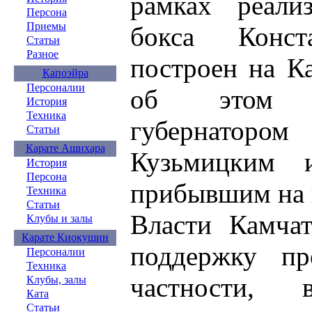
рамках реали
Персона
Приемы
бокса Конс
Статьи
Разное
построен на К
Капоэйра
Персоналии
об этом д
История
Техника
губернатор
Статьи
Карате Ашихара
Кузьмицким 
История
Персона
прибывшим на 
Техника
Статьи
Власти Камча
Клубы и залы
Карате Киокушин
поддержку пр
Персоналии
Техника
частности, 
Клубы, залы
Ката
Статьи