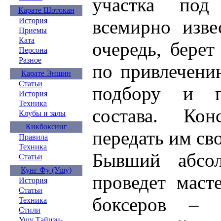
участка под
Карате Шотокан
всемирно изве
История
Приемы
Ката
очередь, берет
Персона
Разное
по привлечени
Карате Эншин
Статьи
подбору и по
История
Техника
состава. Ко
Клубы и залы
Кикбоксинг
передать им св
Правила
Техника
Бывший абсо
Статьи
Кунг Фу (Ушу)
проведет маст
История
Статьи
боксеров – в
Техника
Стили
Ушу Тайцзи-