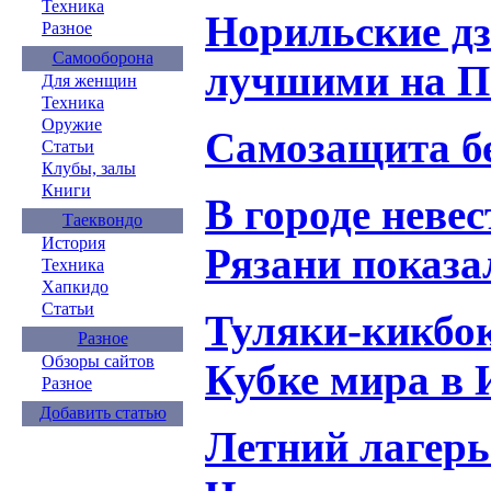
Техника
Норильские д
Разное
Самооборона
лучшими на П
Для женщин
Техника
Оружие
Самозащита б
Статьи
Клубы, залы
Книги
В городе неве
Таеквондо
История
Рязани показ
Техника
Хапкидо
Статьи
Туляки-кикбо
Разное
Обзоры сайтов
Кубке мира в 
Разное
Добавить статью
Летний лагер