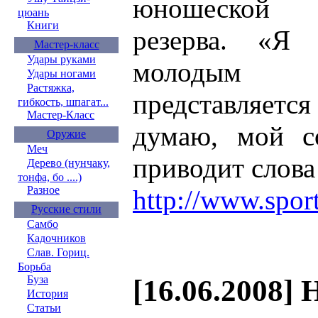
юношеской 
цюань
Книги
резерва. «Я
Мастер-класс
Удары руками
молодым с
Удары ногами
Растяжка,
представляет
гибкость, шпагат...
Мастер-Класс
думаю, мой со
Оружие
Меч
приводит слов
Дерево (нунчаку,
тонфа, бо ....)
Разное
http://www.spor
Русские стили
Самбо
Кадочников
Слав. Гориц.
Борьба
Буза
[16.06.2008] 
История
Статьи