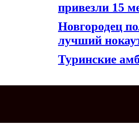
привезли 15 м
Новгородец по
лучший нокау
Туринские ам