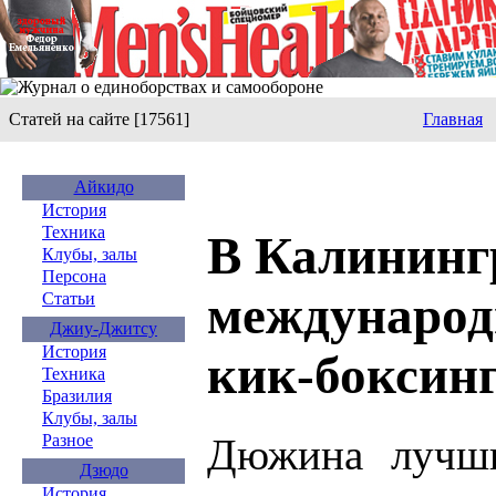
Статей на сайте [17561]
Главная
Айкидо
История
Техника
В Калининг
Клубы, залы
Персона
международ
Статьи
Джиу-Джитсу
История
кик-боксин
Техника
Бразилия
Клубы, залы
Дюжина лучши
Разное
Дзюдо
История