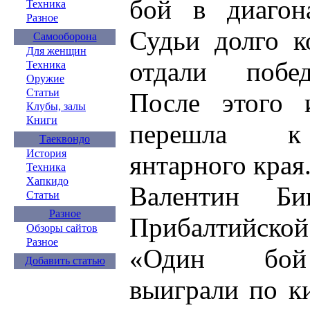
бой в диагон
Техника
Разное
Судьи долго к
Самооборона
Для женщин
отдали побед
Техника
Оружие
Статьи
После этого 
Клубы, залы
Книги
перешла к 
Таеквондо
История
янтарного края
Техника
Хапкидо
Валентин Бин
Статьи
Разное
Прибалтийской
Обзоры сайтов
Разное
«Один бой 
Добавить статью
выиграли по к