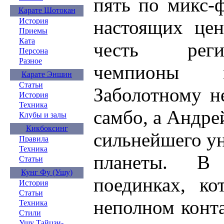
пять по микс-
Карате Шотокан
настоящих цен
История
Приемы
Ката
честь реги
Персона
Разное
чемпионы 
Карате Эншин
Статьи
Заболотному н
История
Техника
самбо, а Андре
Клубы и залы
Кикбоксинг
сильнейшего у
Правила
Техника
планеты. В
Статьи
Кунг Фу (Ушу)
поединках, ко
История
Статьи
неполном конт
Техника
Стили
Ушу Тайцзи-