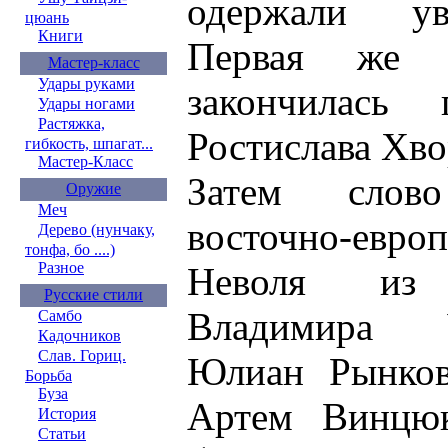
одержали ув
цюань
Книги
Первая же с
Мастер-класс
Удары руками
закончилась 
Удары ногами
Растяжка,
Ростислава Хво
гибкость, шпагат...
Мастер-Класс
Затем слов
Оружие
Меч
восточно-евро
Дерево (нунчаку,
тонфа, бо ....)
Разное
Неволя из
Русские стили
Владимира 
Самбо
Кадочников
Слав. Гориц.
Юлиан Рынков
Борьба
Буза
Артем Винцюк
История
Статьи