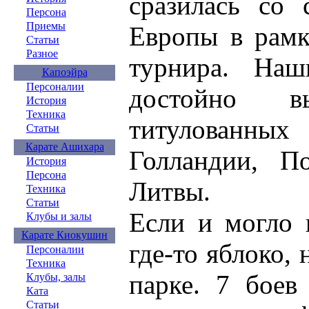
сразилась со 
Персона
Приемы
Европы в рамк
Статьи
Разное
турнира. Наш
Капоэйра
Персоналии
достойно в
История
Техника
титулованны
Статьи
Карате Ашихара
Голландии, П
История
Персона
Литвы.
Техника
Статьи
Если и могло 
Клубы и залы
Карате Киокушин
где-то яблоко, 
Персоналии
Техника
парке. 7 боев
Клубы, залы
Ката
Статьи