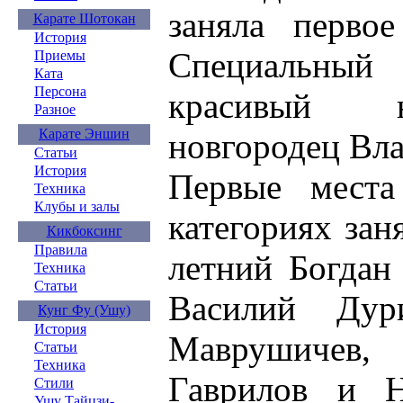
заняла первое
Карате Шотокан
История
Специальны
Приемы
Ката
Персона
красивый н
Разное
Карате Эншин
новгородец Вл
Статьи
История
Первые места
Техника
Клубы и залы
категориях зан
Кикбоксинг
Правила
летний Богдан
Техника
Статьи
Василий Ду
Кунг Фу (Ушу)
История
Маврушичев, 
Статьи
Техника
Гаврилов и Н
Стили
Ушу Тайцзи-