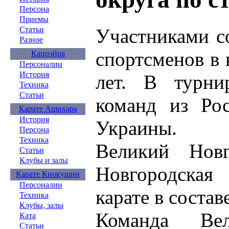
Персона
Приемы
Участниками с
Статьи
Разное
спортсменов в 
Капоэйра
Персоналии
История
лет. В турни
Техника
Статьи
команд из Рос
Карате Ашихара
История
Украины.
Персона
Техника
Великий Новг
Статьи
Клубы и залы
Новгородская
Карате Киокушин
Персоналии
карате в состав
Техника
Клубы, залы
Команда Вел
Ката
Статьи