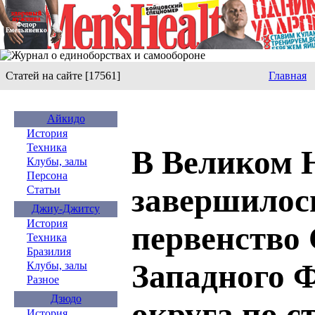
Статей на сайте [17561]
Главная
Айкидо
История
Техника
В Великом 
Клубы, залы
Персона
завершилос
Статьи
Джиу-Джитсу
История
первенство 
Техника
Бразилия
Западного 
Клубы, залы
Разное
Дзюдо
округа по с
История