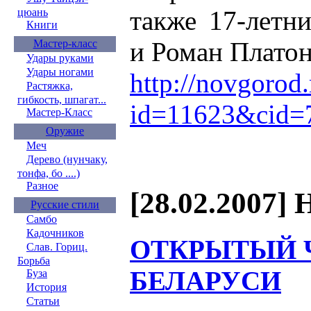
также 17-летн
цюань
Книги
и Роман Платон
Мастер-класс
Удары руками
Удары ногами
http://novgorod.
Растяжка,
гибкость, шпагат...
id=11623&cid=
Мастер-Класс
Оружие
Меч
Дерево (нунчаку,
тонфа, бо ....)
Разное
[28.02.2007] 
Русские стили
Самбо
Кадочников
ОТКРЫТЫЙ 
Слав. Гориц.
Борьба
БЕЛАРУСИ
Буза
История
Статьи