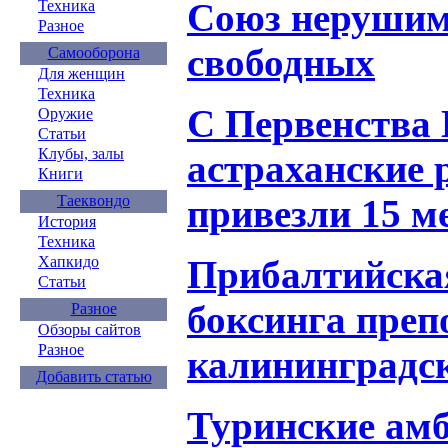
Союз нерушим
Техника
Разное
свободных
Самооборона
Для женщин
Техника
С Первенств
Оружие
Статьи
Клубы, залы
астраханские
Книги
привезли 15 м
Таеквондо
История
Техника
Прибалтийская
Хапкидо
Статьи
боксинга преп
Разное
Обзоры сайтов
Разное
калининградс
Добавить статью
Туринские ам