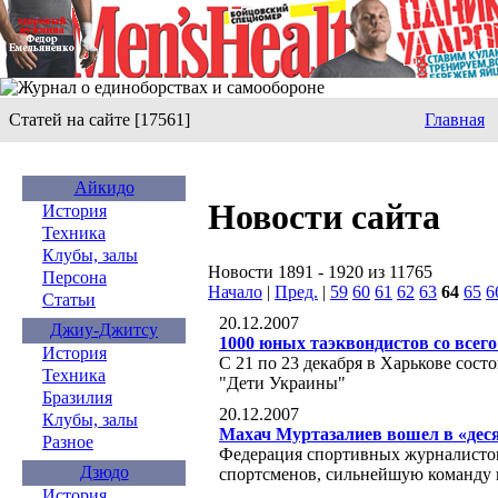
Статей на сайте [17561]
Главная
Айкидо
Новости сайта
История
Техника
Клубы, залы
Новости 1891 - 1920 из 11765
Персона
Начало
|
Пред.
|
59
60
61
62
63
64
65
6
Статьи
20.12.2007
Джиу-Джитсу
1000 юных таэквондистов со всего
История
С 21 по 23 декабря в Харькове сос
Техника
"Дети Украины"
Бразилия
20.12.2007
Клубы, залы
Махач Муртазалиев вошел в «деся
Разное
Федерация спортивных журналистов
Дзюдо
спортсменов, сильнейшую команду 
История