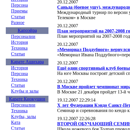
20.12.2007
Персона
Саньда (боевое ушу), международ
Приемы
Международный турнир по версии у
Статьи
Телеком» в Москве
Разное
20.12.2007
Капоэйра
План мероприятий на 2007-2008 
План мероприятий на 2007-2008 го
Персоналии
История
20.12.2007
Техника
«Мемориал Поддубного» вернулся
Статьи
«Мемориал Ивана Поддубного»пере
Карате Ашихара
20.12.2007
История
Ещё один спортивный клуб боевы
На юге Москвы построят детский с
Персона
Техника
20.12.2007
Статьи
В Москве пройдет чемпионат мира
Клубы и залы
В Москве 21 декабря пройдет 13-й 
Карате Киокушин
19.12.2007 22:29:14
Персоналии
X лет Федерации Кэндо Санкт-Пе
Семинар и соревнования по кендо 
Техника
Клубы, залы
19.12.2007 22:26:28
Ката
ВТОРОЙ ОБУЧАЮЩИЙ СЕМИН
Статьи
Школа ножевого боя Толпар прово