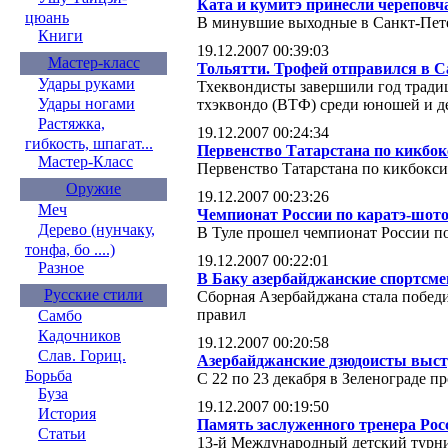
Ката и кумитэ принесли череповча
цюань
В минувшие выходные в Санкт-Петер
Книги
19.12.2007 00:39:03
Мастер-класс
Тольятти. Трофей отправился в 
Удары руками
Тхеквондисты завершили год трад
Удары ногами
тхэквондо (ВТФ) среди юношей и д
Растяжка,
19.12.2007 00:24:34
гибкость, шпагат...
Первенство Татарстана по кикбок
Мастер-Класс
Первенство Татарстана по кикбокси
Оружие
19.12.2007 00:23:26
Меч
Чемпионат России по каратэ-шот
Дерево (нунчаку,
В Туле прошел чемпионат России п
тонфа, бо ....)
19.12.2007 00:22:01
Разное
В Баку азербайджанские спортс
Русские стили
Сборная Азербайджана стала побед
правил
Самбо
Кадочников
19.12.2007 00:20:58
Слав. Гориц.
Азербайджанские дзюдоисты высту
Борьба
С 22 по 23 декабря в Зеленограде 
Буза
19.12.2007 00:19:50
История
Память заслуженного тренера Рос
Статьи
13-й Международный детский турни