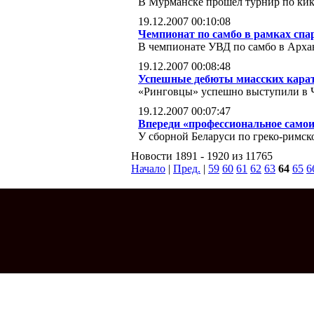
В Мурманске прошел турнир по кик
19.12.2007 00:10:08
Чемпионат по самбо в рамках сп
В чемпионате УВД по самбо в Архан
19.12.2007 00:08:48
Успешные дебюты миасских кара
«Ринговцы» успешно выступили в 
19.12.2007 00:07:47
Впереди «профессиональное самои
У сборной Беларуси по греко-римск
Новости 1891 - 1920 из 11765
Начало
|
Пред.
|
59
60
61
62
63
64
65
6