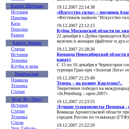
Карате Шотокан
19.12.2007 22:14:38
История
«Искусство силы» – поединок бла
«Фестиваль назвали "Искусство силы
Приемы
Ката
19.12.2007 22:12:15
Персона
Кубок Московской области по дж
Разное
22 декабря в г.Дубна проводится К
мужчин и женщин (файтинг и дуо-с
Карате Эншин
Статьи
19.12.2007 21:28:26
Команда Новосибирской области в
История
каратэ
Техника
С 15 по 16 декабря в Черногории с
Клубы и залы
турнира Гран-при «Золотая Лига» п
Кикбоксинг
19.12.2007 21:25:49
Правила
Теперь – на родину Карлсона?..
Техника
Тверитянин победил на международ
Статьи
«St.Peterburg – open-2007»
Кунг Фу (Ушу)
19.12.2007 21:23:55
История
Лучшие тхэквондисты Поморья - 
Статьи
Команда Архангельской области пр
Техника
городов России по тхэквондо (ГТФ)
Стили
19.12.2007 21:22:29
Ушу Тайцзи-