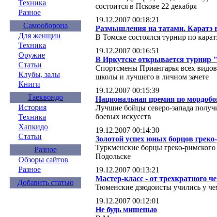
Техника
состоится в Пскове 22 декабря
Разное
19.12.2007 00:18:21
Самооборона
Размышления на татами. Каратэ 
Для женщин
В Томске состоялся турнир по карат
Техника
19.12.2007 00:16:51
Оружие
В Иркутске открывается турнир 
Статьи
Спортсмены Приангарья всех видов
Клубы, залы
школы и лучшего в личном зачете
Книги
19.12.2007 00:15:39
Таеквондо
Национальная премия по мордоб
История
Лучшие бойцы северо-запада полу
боевых искусств
Техника
Хапкидо
19.12.2007 00:14:30
Статьи
Золотой успех юных борцов греко
Туркменские борцы греко-римского 
Разное
Подольске
Обзоры сайтов
Разное
19.12.2007 00:13:21
Мастер-класс - от трехкратного 
Добавить статью
Тюменские дзюдоисты учились у ч
19.12.2007 00:12:01
Не будь мишенью