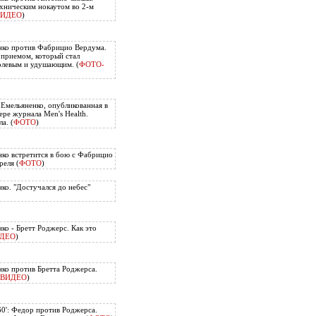
хническим нокаутом во 2-м
ВИДЕО
)
нко против Фабрицио Вердума.
приемом, который стал
олевым и удушающим. (
ФОТО-
 Емельяненко, опубликованная в
ере журнала Men's Health.
а. (
ФОТО
)
ко встретится в бою с Фабрицио
еля (
ФОТО
)
ко. "Достучался до небес"
ко - Бретт Роджерс. Как это
ДЕО
)
ко против Бретта Роджерса.
ВИДЕО
)
60': Федор против Роджерса.