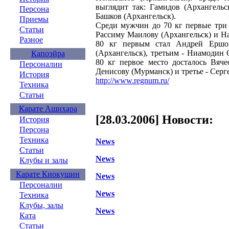
выглядит так: Гамидов (Архангель
Персона
Башков (Архангельск).
Приемы
Среди мужчин до 70 кг первые три 
Статьи
Рассиму Маилову (Архангельск) и Н
Разное
80 кг первым стал Андрей Ершов
(Архангельск), третьим - Ниамодин
Капоэйра
80 кг первое место досталось Вяч
Персоналии
Денисову (Мурманск) и третье - Серг
История
http://www.regnum.ru/
Техника
Статьи
Карате Ашихара
[28.03.2006] Новости:
История
Персона
Техника
News
Статьи
News
Клубы и залы
Карате Киокушин
News
Персоналии
News
Техника
Клубы, залы
News
Ката
Статьи