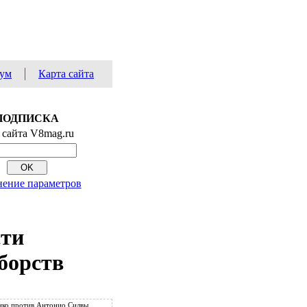
ум
Карта сайта
ПОДПИСКА
 сайта V8mag.ru
ение параметров
сти
борств
ко против Антонио Силвы.