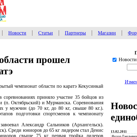
Новости
Статьи
Партнеры
Магазин
Фор
 области прошел
Новости
атэ
Измен
крытый чемпионат области по каратэ Кекусинкай
в соревнованиях приняло участие 35 бойцов из
ти (п. Октябрьский) и Мурманска. Соревнования
Ново
х у мужчин (до 70 кг, до 80 кг, свыше 80 кг.).
этапов подготовки спортсменов к чемпионату
едино
авоевал Александр Сальников (Архангельск).
ск). Среди юниоров до 65 кг лидером стал Денис
13.02.2011
юниоров свыше 75 кг первая тройка лидеров
Федор Емельянен