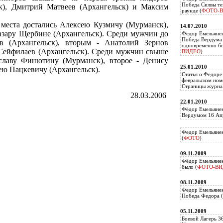
Победа Силвы те
ск), Дмитрий Матвеев (Архангельск) и Максим
раунде (
ФОТО-
места достались Алексею Кузмичу (Мурманск),
14.07.2010
азару Щербине (Архангельск). Среди мужчин до
Федор Емельяне
Победа Вердума 
 (Архангельск), вторым - Анатолий Зернов
одновременно б
 Сейфилаев (Архангельск). Среди мужчин свыше
ВИДЕО
)
еславу Финютину (Мурманск), второе - Денису
25.01.2010
ею Пацкевичу (Архангельск).
Статья о Федоре
февральском ном
Страницы журнал
28.03.2006
22.01.2010
Фёдор Емельянен
Вердумом 16 Апр
Федор Емельянен
(
ФОТО
)
09.11.2009
Фёдор Емельянен
было (
ФОТО-ВИ
08.11.2009
Федор Емельянен
Победа Федора (
05.11.2009
Боевой Лагерь 3