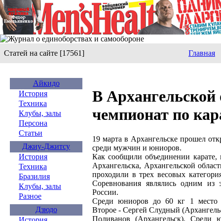
Статей на сайте [17561]
Главная
Айкидо
В Архангельской
История
Техника
чемпионат по кар
Клубы, залы
Персона
Статьи
19 марта в Архангельске прошел от
Джиу-Джитсу
среди мужчин и юниоров.
Как сообщили объединении карате, 
История
Архангельска, Архангельской облас
Техника
проходили в трех весовых категория
Бразилия
Соревнования являлись одним из 
Клубы, залы
России.
Разное
Среди юниоров до 60 кг 1 место з
Дзюдо
Второе - Сергей Слудный (Архангель
Поливанов (Архангельск). Среди 
История