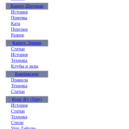
Карате Шотокан
История
Приемы
Ката
Персона
Разное
Карате Эншин
Статьи
История
Техника
Клубы и залы
Кикбоксинг
Правила
Техника
Статьи
Кунг Фу (Ушу)
История
Статьи
Техника
Стили
Ушу Тайцзи-