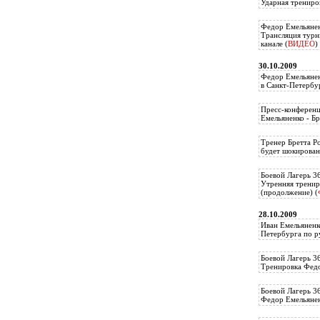
Ударная трениро
Федор Емельянен
Трансляция тур
канале (
ВИДЕО
)
30.10.2009
Федор Емельянен
в Санкт-Петербу
Пресс-конференц
Емельяненко - Бр
Тренер Бретта Р
будет шокирован
Боевой Лагерь 3
Утренняя тренир
(продолжение) (
28.10.2009
Иван Емельяненк
Петербурга по р
Боевой Лагерь 3
Тренировка Федо
Боевой Лагерь 3
Федор Емельяненк