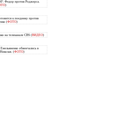
60': Федор против Роджерса.
ОТО
)
отовится к поединку против
нко (
ФОТО
)
ко на телеканале CBS (
ВИДЕО
)
Емельяненко обвенчались в
Николая. (
ФОТО
)