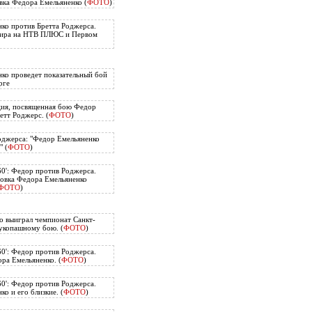
вка Федора Емельяненко (
ФОТО
)
ко против Бретта Роджерса.
нира на НТВ ПЛЮС и Первом
ко проведет показательный бой
рге
ия, посвященная бою Федор
етт Роджерс. (
ФОТО
)
оджерса: "Федор Емельяненко
" (
ФОТО
)
60': Федор против Роджерса.
овка Федора Емельяненко
ФОТО
)
о выиграл чемпионат Санкт-
укопашному бою. (
ФОТО
)
60': Федор против Роджерса.
ра Емельяненко. (
ФОТО
)
60': Федор против Роджерса.
о и его близкие. (
ФОТО
)