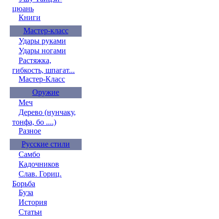
цюань
Книги
Мастер-класс
Удары руками
Удары ногами
Растяжка,
гибкость, шпагат...
Мастер-Класс
Оружие
Меч
Дерево (нунчаку,
тонфа, бо ....)
Разное
Русские стили
Самбо
Кадочников
Слав. Гориц.
Борьба
Буза
История
Статьи