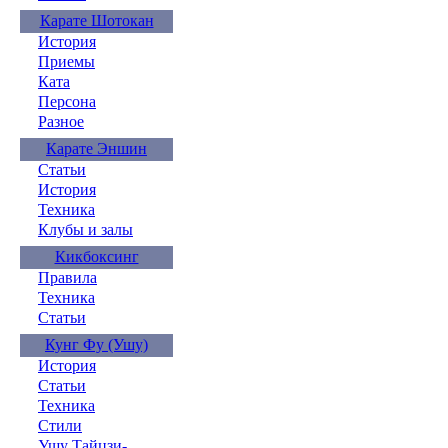
Карате Шотокан
История
Приемы
Ката
Персона
Разное
Карате Эншин
Статьи
История
Техника
Клубы и залы
Кикбоксинг
Правила
Техника
Статьи
Кунг Фу (Ушу)
История
Статьи
Техника
Стили
Ушу Тайцзи-