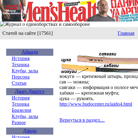
Статей на сайте [17561]
Главная
Айкидо
История
Техника
Клубы, залы
мэкуги — крепежный штырь, проходя
Персона
сая — ножны;
Статьи
саягаки — информация о полосе меч
Джиу-Джитсу
хабаки — крепежная муфта;
История
цука — рукоять.
Техника
http://www.budocenter.ru/iaido4.html
Бразилия
Клубы, залы
Вернуться в раздел....
Разное
Дзюдо
История