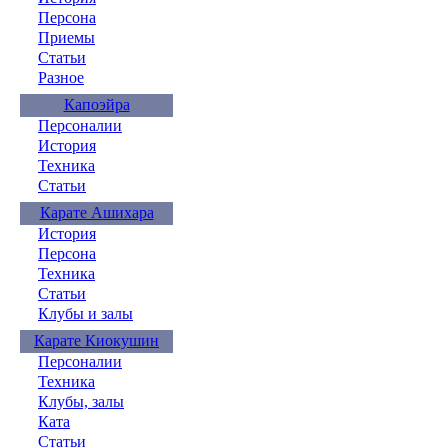
Персона
Приемы
Статьи
Разное
Капоэйра
Персоналии
История
Техника
Статьи
Карате Ашихара
История
Персона
Техника
Статьи
Клубы и залы
Карате Киокушин
Персоналии
Техника
Клубы, залы
Ката
Статьи