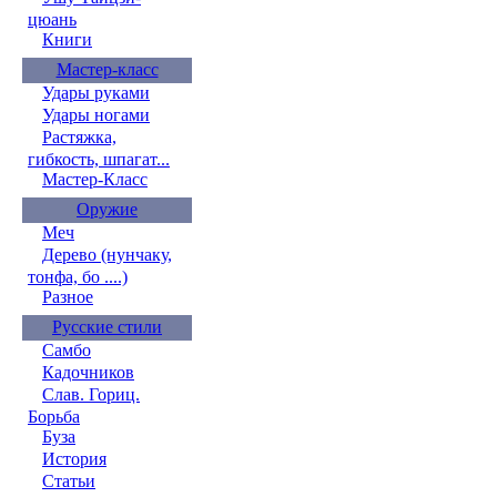
цюань
Книги
Мастер-класс
Удары руками
Удары ногами
Растяжка,
гибкость, шпагат...
Мастер-Класс
Оружие
Меч
Дерево (нунчаку,
тонфа, бо ....)
Разное
Русские стили
Самбо
Кадочников
Слав. Гориц.
Борьба
Буза
История
Статьи