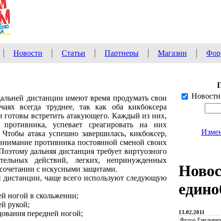
Новости
Статьи
Партнеры
Магазин
Фор
Новости
 дальней дистанции имеют время продумать свои
чаях всегда труднее, так как оба кикбоксера
 и готовы встретить атакующего. Каждый из них,
 противника, успевает среагировать на них
Измен
Чтобы атака успешно завершилась, кикбоксер,
о внимание противника постоянной сменой своих
оэтому дальняя дистанция требует виртуозного
ельных действий, легких, непринужденных
Ново
 сочетании с искусными защитами.
й дистанции, чаще всего используют следующую
едино
й ногой в скольжении;
й рукой;
13.02.2011
ования передней ногой;
Федор Емельянен