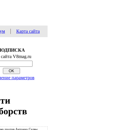
ум
Карта сайта
ПОДПИСКА
 сайта V8mag.ru
ение параметров
сти
борств
ко против Антонио Силвы.