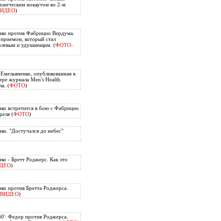
хническим нокаутом во 2-м
ВИДЕО
)
нко против Фабрицио Вердума.
приемом, который стал
олевым и удушающим. (
ФОТО-
 Емельяненко, опубликованная в
ере журнала Men's Health.
а. (
ФОТО
)
ко встретится в бою с Фабрицио
еля (
ФОТО
)
ко. "Достучался до небес"
ко - Бретт Роджерс. Как это
ДЕО
)
ко против Бретта Роджерса.
ВИДЕО
)
60': Федор против Роджерса.