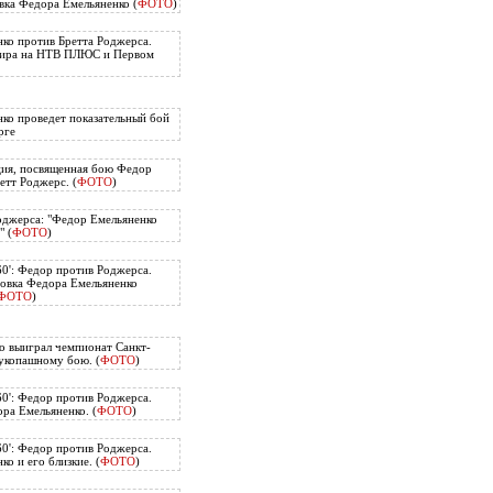
вка Федора Емельяненко (
ФОТО
)
ко против Бретта Роджерса.
нира на НТВ ПЛЮС и Первом
ко проведет показательный бой
рге
ия, посвященная бою Федор
етт Роджерс. (
ФОТО
)
оджерса: "Федор Емельяненко
" (
ФОТО
)
60': Федор против Роджерса.
овка Федора Емельяненко
ФОТО
)
о выиграл чемпионат Санкт-
укопашному бою. (
ФОТО
)
60': Федор против Роджерса.
ра Емельяненко. (
ФОТО
)
60': Федор против Роджерса.
о и его близкие. (
ФОТО
)