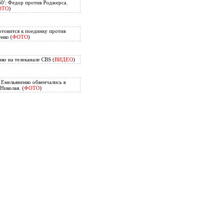
60': Федор против Роджерса.
ОТО
)
отовится к поединку против
нко (
ФОТО
)
ко на телеканале CBS (
ВИДЕО
)
Емельяненко обвенчались в
Николая. (
ФОТО
)