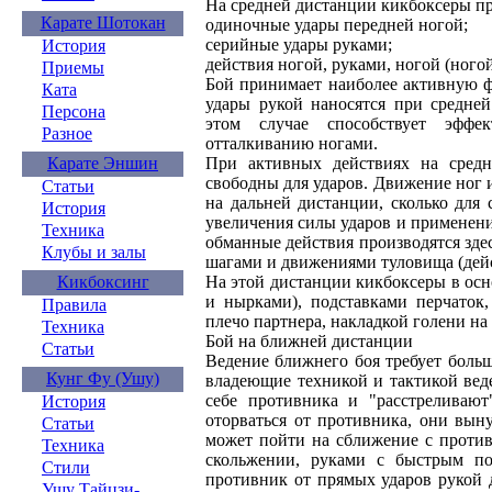
На средней дистанции кикбоксеры п
Карате Шотокан
одиночные удары передней ногой;
серийные удары руками;
История
действия ногой, руками, ногой (ногой
Приемы
Бой принимает наиболее активную ф
Ката
удары рукой наносятся при средней
Персона
этом случае способствует эфф
Разное
отталкиванию ногами.
Карате Эншин
При активных действиях на сред
свободны для ударов. Движение ног и
Статьи
на дальней дистанции, сколько для 
История
увеличения силы ударов и применен
Техника
обманные действия производятся зд
Клубы и залы
шагами и движениями туловища (дей
Кикбоксинг
На этой дистанции кикбоксеры в ос
и нырками), подставками перчаток,
Правила
плечо партнера, накладкой голени на
Техника
Бой на ближней дистанции
Статьи
Ведение ближнего боя требует боль
Кунг Фу (Ушу)
владеющие техникой и тактикой вед
себе противника и "расстреливают
История
оторваться от противника, они вын
Статьи
может пойти на сближение с против
Техника
скольжении, руками с быстрым по
Стили
противник от прямых ударов рукой д
Ушу Тайцзи-