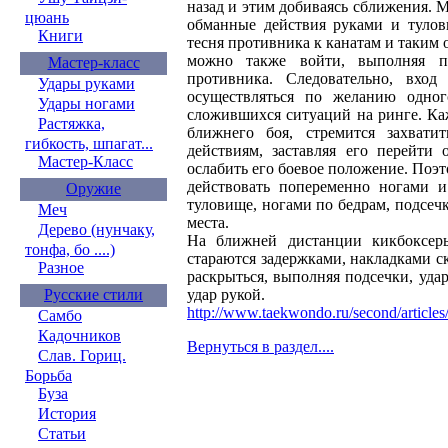
назад и этим добиваясь сближения. 
цюань
обманные действия руками и тулов
Книги
тесня противника к канатам и таким 
можно также войти, выполняя 
Мастер-класс
противника. Следовательно, вхо
Удары руками
осуществляться по желанию одног
Удары ногами
сложившихся ситуаций на ринге. К
Растяжка,
ближнего боя, стремится захвати
гибкость, шпагат...
действиям, заставляя его перейти
Мастер-Класс
ослабить его боевое положение. Поэ
действовать попеременно ногами и
Оружие
туловище, ногами по бедрам, подсеч
Меч
места.
Дерево (нунчаку,
На ближней дистанции кикбоксеры
тонфа, бо ....)
стараются задержками, накладками с
Разное
раскрыться, выполняя подсечки, уда
Русские стили
удар рукой.
http://www.taekwondo.ru/second/articles
Самбо
Кадочников
Вернуться в раздел....
Слав. Гориц.
Борьба
Буза
История
Статьи