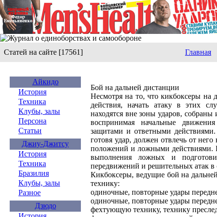
Статей на сайте [17561]
Главная
Айкидо
Бой на дальней дистанции
История
Несмотря на то, что кикбоксеры на
Техника
действия, начать атаку в этих слу
Клубы, залы
находятся вне зоны ударов, собраны
Персона
воспринимая начальные движения
Статьи
защитами и ответными действиями. 
готовя удар, должен отвлечь от нег
Джиу-Джитсу
положений и ложными действиями. П
История
выполнения ложных и подготовит
Техника
передвижений и решительных атак в
Бразилия
Кикбоксеры, ведущие бой на дальне
Клубы, залы
технику:
одиночные, повторные удары передне
Разное
одиночные, повторные удары передне
Дзюдо
фехтующую технику, технику преслед
История