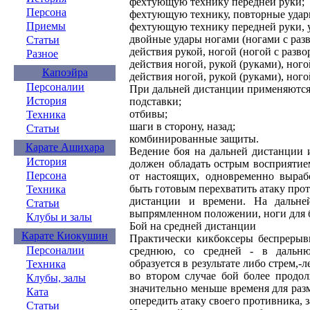
фехтующую технику передней руки;
Персона
фехтующую технику, повторные удар
Приемы
фехтующую технику передней руки, у
двойные удары ногами (ногами с разв
Статьи
действия рукой, ногой (ногой с разво
Разное
действия ногой, рукой (руками), ного
Капоэйра
действия ногой, рукой (руками), ного
Персоналии
При дальней дистанции применяются
История
подставки;
отбивы;
Техника
шаги в сторону, назад;
Статьи
комбинированные защиты.
Карате Ашихара
Ведение боя на дальней дистанции 
История
должен обладать острым восприятие
Персона
от настоящих, одновременно выраб
быть готовым перехватить атаку про
Техника
дистанции и времени. На дальне
Статьи
выпрямленном положении, ноги для 
Клубы и залы
Бой на средней дистанции
Карате Киокушин
Практически кикбоксеры беспрерыв
Персоналии
среднюю, со средней - в дальню
образуется в результате либо стрем,-
Техника
во втором случае бой более продо
Клубы, залы
значительно меньше временя для раз
Ката
опередить атаку своего противника, з
Статьи