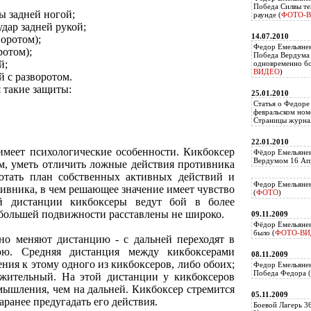
Победа Силвы те
ы задней ногой;
раунде (
ФОТО-
дар задней рукой;
14.07.2010
оротом);
Федор Емельяне
ротом);
Победа Вердума 
й;
одновременно б
ВИДЕО
)
й с разворотом.
 такие защиты:
25.01.2010
Статья о Федоре
февральском ном
Страницы журнал
22.01.2010
имеет психологические особенности. Кикбоксер
Фёдор Емельянен
Вердумом 16 Апр
м, уметь отличить ложные действия противника
отать план собственных активных действий и
Федор Емельянен
тивника, в чем решающее значение имеет чувство
(
ФОТО
)
й дистанции кикбоксеры ведут бой в более
большей подвижности расставлены не широко.
09.11.2009
Фёдор Емельянен
было (
ФОТО-ВИ
но меняют дистанцию - с дальней переходят в
ю. Средняя дистанция между кикбоксерами
08.11.2009
ления к этому одного из кикбоксеров, либо обоих;
Федор Емельянен
Победа Федора (
лжительный. На этой дистанции у кикбоксеров
мышления, чем на дальней. Кикбоксер стремится
05.11.2009
аранее предугадать его действия.
Боевой Лагерь 3