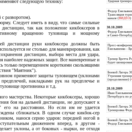
рименяют следующую технику:
Ударная трениро
Федор Емельянен
Трансляция тур
 с разворотом).
канале (
ВИДЕО
)
орму. Следует иметь в виду, что самые сильные
30.10.2009
 дистанции, так как положение кикбоксеров в
Федор Емельянен
ективному вращению туловища и мощному
в Санкт-Петербу
ней дистанции руки кикбоксера должны быть
Пресс-конференц
спользуется не столько для маневрирования, как
Емельяненко - Бр
сохранения дистанции, выбора места для удара,
Тренер Бретта Р
ия наиболее надежных защит. Все маневренные и
будет шокирован
есь только перемещением короткими скользящими
ствия "Маятник").
Боевой Лагерь 3
новном применяют защиты туловищем (уклонами
Утренняя тренир
(продолжение) (
 предплечий, накладками рук на предплечье и
 туловище противника и т.д.
28.10.2009
Иван Емельяненк
шого мастерства. Некоторые кикбоксеры, хорошо
Петербурга по р
ения боя на дальней дистанции, не допускают к
Боевой Лагерь 3
" его на расстоянии. Но если им не удается
Тренировка Федо
уждены сближаться. В одном случае кикбок-сер
ником, нанося серию ударов: передней ногой в
Боевой Лагерь 3
ступательным движением вперед, в другом -
Федор Емельяненк
елает уклоны, а от боковых - нырки, не отходя