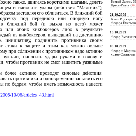
Можно также, двигаясь короткими шагами, делать
Боевой Лагерь 3
Пресс-Релиз. (
Ф
ищем и наносить удары (действия "Маятник"),
образом заставляя его сблизиться. В ближний бой
21.10.2009
подсечку под переднюю или опорную ногу
Бретт Роджерс г
Федора Емельяне
д в ближний бой (и выход из него) может
о или обоих кикбоксеров либо в результате
16.10.2009
аждый из кикбоксеров, вышедший на дистанцию
Федор Емельянен
ть инициативу, подчинить противника своим
 от атаки к защите и этим как можно оольше
05.10.2009
тому при сближении с противником надо активно
Фёдор и Марина 
храме Святителя 
 рука-ии, наносить удары руками в голову и
ки, чтобы противник не смог защитить уязвимые
 более активно проводят силовые действия,
ковать противника и одновременно заставить его
ры по бедрам, чтобы иметь возможность нанести
/2005/10/06/articles_43.html