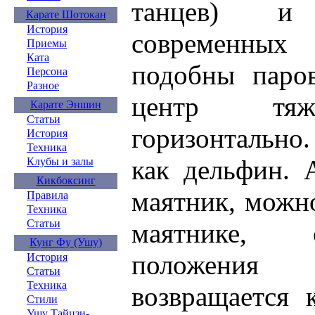
танцев) и
Карате Шотокан
История
современны
Приемы
Ката
подобны паров
Персона
Разное
центр тяже
Карате Эншин
Статьи
горизонтально
История
Техника
как дельфин. 
Клубы и залы
Кикбоксинг
маятник, можно
Правила
Техника
Статьи
маятнике, 
Кунг Фу (Ушу)
положения
История
Статьи
Техника
возвращается 
Стили
Ушу Тайцзи-