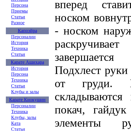
вперед стави
Персона
Приемы
носком вовнутр
Статьи
Разное
- носком нару
Капоэйра
Персоналии
раскручивае
История
Техника
завершается 
Статьи
Карате Ашихара
Подхлест руки и
История
Персона
от груди. 
Техника
Статьи
Клубы и залы
складываются 
Карате Киокушин
Персоналии
покач, гайдук
Техника
Клубы, залы
элементы р
Ката
Статьи