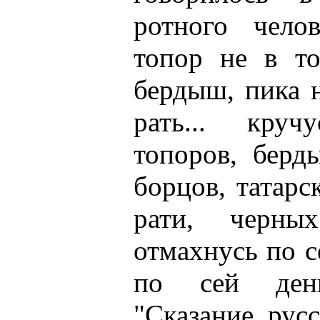
ротного челов
топор не в т
бердыш, пика н
рать... круч
топоров, берд
борцов, татарс
рати, черны
отмахнусь по с
по сей день
"Сказание русс