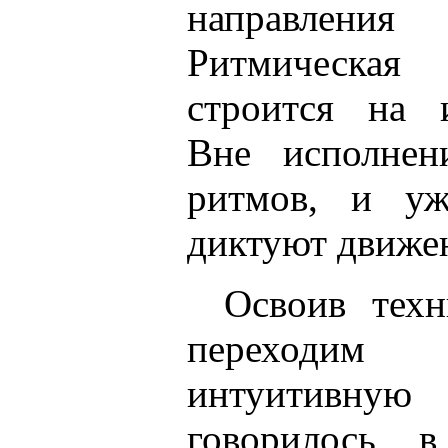
направлен
Ритмическая
строится на 
Вне исполнен
ритмов, и у
диктуют движе
Освоив тех
переходи
интуитивну
говорилось в