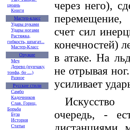
через него), с
цюань
Книги
перемещение, 
Мастер-класс
Удары руками
счет сил инерц
Удары ногами
Растяжка,
конечностей) л
гибкость, шпагат...
Мастер-Класс
в атаке. На ль
Оружие
Меч
Дерево (нунчаку,
не отрывая ног
тонфа, бо ....)
Разное
усиливает удары
Русские стили
Самбо
Кадочников
Искусство
Слав. Гориц.
Борьба
очередь, - ес
Буза
История
дистанциями, м
Статьи