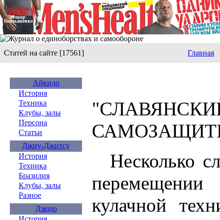
Статей на сайте [17561]
Главная
Айкидо
История
"СЛАВЯН
Техника
Клубы, залы
Персона
САМОЗАЩИ
Статьи
Джиу-Джитсу
Несколько с
История
Техника
Бразилия
перемещени
Клубы, залы
Разное
кулачной техн
Дзюдо
История