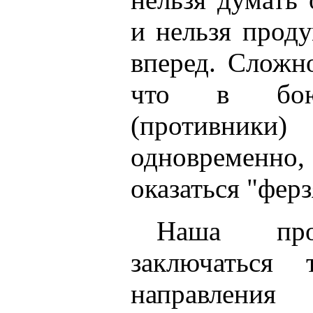
и нельзя проду
вперед. Сложно
что в бо
(противни
одновременн
оказаться "фер
Наша про
заключаться
направлен