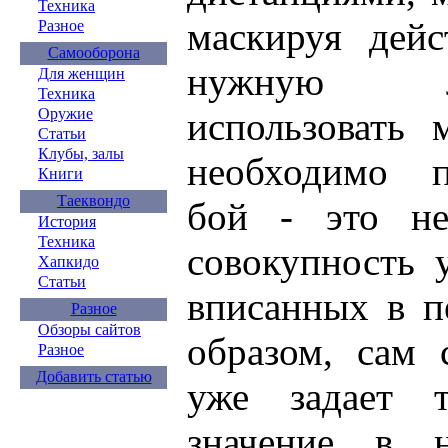
Техника
маскируя дейс
Разное
Самооборона
нужную л
Для женщин
Техника
Оружие
использовать 
Статьи
Клубы, залы
необходимо п
Книги
Таеквондо
бой - это не
История
Техника
совокупность у
Хапкидо
Статьи
вписанных в п
Разное
Обзоры сайтов
образом, сам 
Разное
Добавить статью
уже задает т
значение в 