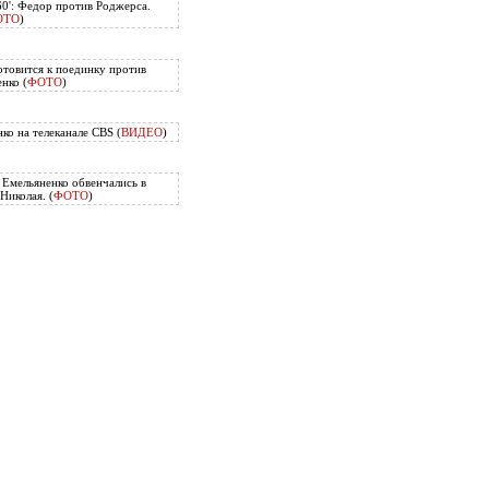
60': Федор против Роджерса.
ОТО
)
отовится к поединку против
нко (
ФОТО
)
ко на телеканале CBS (
ВИДЕО
)
Емельяненко обвенчались в
Николая. (
ФОТО
)