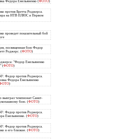
вка Федора Емельяненко (
ФОТО
)
ко против Бретта Роджерса.
нира на НТВ ПЛЮС и Первом
ко проведет показательный бой
рге
ия, посвященная бою Федор
етт Роджерс. (
ФОТО
)
оджерса: "Федор Емельяненко
" (
ФОТО
)
60': Федор против Роджерса.
овка Федора Емельяненко
ФОТО
)
о выиграл чемпионат Санкт-
укопашному бою. (
ФОТО
)
60': Федор против Роджерса.
ра Емельяненко. (
ФОТО
)
60': Федор против Роджерса.
о и его близкие. (
ФОТО
)