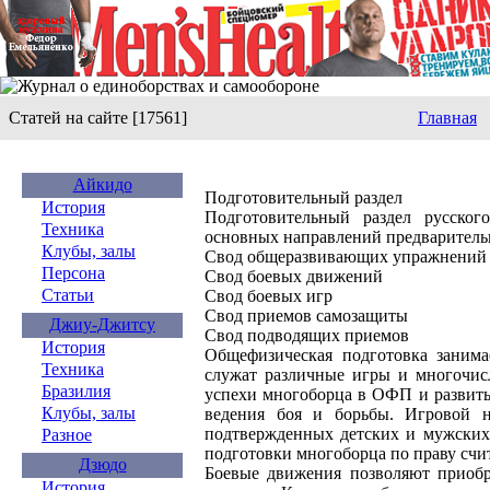
Статей на сайте [17561]
Главная
Айкидо
Подготовительный раздел
История
Подготовительный раздел русског
Техника
основных направлений предваритель
Клубы, залы
Свод общеразвивающих упражнений
Персона
Свод боевых движений
Статьи
Свод боевых игр
Свод приемов самозащиты
Джиу-Джитсу
Свод подводящих приемов
История
Общефизическая подготовка заним
Техника
служат различные игры и многочис
Бразилия
успехи многоборца в ОФП и развить
Клубы, залы
ведения боя и борьбы. Игровой н
подтвержденных детских и мужских
Разное
подготовки многоборца по праву счи
Дзюдо
Боевые движения позволяют приоб
История