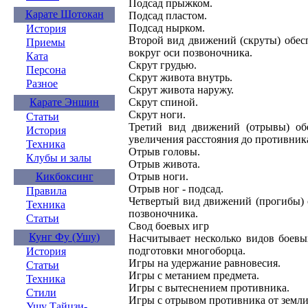
Подсад прыжком.
Карате Шотокан
Подсад пластом.
Подсад нырком.
История
Второй вид движений (скруты) обесп
Приемы
вокруг оси позвоночника.
Ката
Скрут грудью.
Персона
Скрут живота внутрь.
Разное
Скрут живота наружу.
Карате Эншин
Скрут спиной.
Скрут ноги.
Статьи
Третий вид движений (отрывы) обе
История
увеличения расстояния до противник
Техника
Отрыв головы.
Клубы и залы
Отрыв живота.
Кикбоксинг
Отрыв ноги.
Отрыв ног - подсад.
Правила
Четвертый вид движений (прогибы) о
Техника
позвоночника.
Статьи
Свод боевых игр
Кунг Фу (Ушу)
Насчитывает несколько видов боевы
подготовки многоборца.
История
Игры на удержание равновесия.
Статьи
Игры с метанием предмета.
Техника
Игры с вытеснением противника.
Стили
Игры с отрывом противника от земли
Ушу Тайцзи-