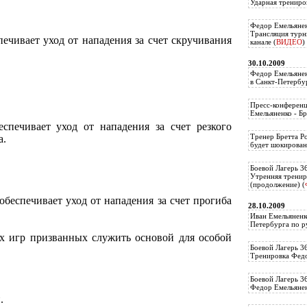
Ударная трениро
Федор Емельянен
Трансляция тур
ечивает уход от нападения за счет скручивания
канале (
ВИДЕО
)
30.10.2009
Федор Емельянен
в Санкт-Петербу
Пресс-конференц
Емельяненко - Бр
спечивает уход от нападения за счет резкого
Тренер Бретта Р
а.
будет шокирован
Боевой Лагерь 3
Утренняя тренир
(продолжение) (
беспечивает уход от нападения за счет прогиба
28.10.2009
Иван Емельяненк
Петербурга по р
х игр призванных служить основой для особой
Боевой Лагерь 3
Тренировка Федо
Боевой Лагерь 3
Федор Емельяненк
.