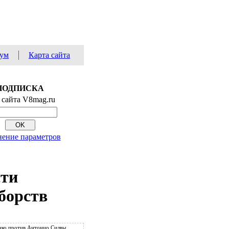
ум
Карта сайта
ПОДПИСКА
 сайта V8mag.ru
ение параметров
сти
борств
ко против Антонио Силвы.