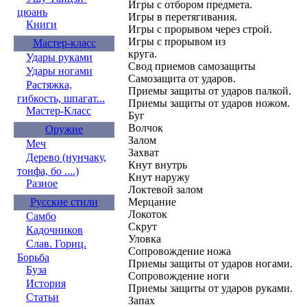
Игры с отбором предмета.
цюань
Игры в перетягивания.
Книги
Игры с прорывом через строй.
Игры с прорывом из
Мастер-класс
круга.
Удары руками
Свод приемов самозащиты
Удары ногами
Самозащита от ударов.
Растяжка,
Приемы защиты от ударов палкой.
гибкость, шпагат...
Приемы защиты от ударов ножом.
Мастер-Класс
Буг
Волчок
Оружие
Залом
Меч
Захват
Дерево (нунчаку,
Кнут внутрь
тонфа, бо ....)
Кнут наружу
Разное
Локтевой залом
Русские стили
Мерцание
Локоток
Самбо
Скрут
Кадочников
Уловка
Слав. Гориц.
Сопровождение ножа
Борьба
Приемы защиты от ударов ногами.
Буза
Сопровождение ноги
История
Приемы защиты от ударов руками.
Статьи
Запах