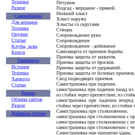
Техника
Петушок
Разное
Подсад - мерцание - прямой.
Нижний хлыст
Самооборона
Хлыст наружу
Для женщин
Хлысты со скрутами
Техника
Створы
Оружие
Сопровождение руки
Статьи
Сопровождение
Сопровождение - добивание
Клубы, залы
Самозащита от приемов борьбы.
Книги
Приемы защиты от захватов.
Таеквондо
Приемы защиты от бросков.
История
Приемы защиты от удержаний.
Техника
Приемы защиты от болевых приемов.
Свод подводящих приемов
Хапкидо
Самостраховка при падении.
Статьи
самостраховка при падении назад из 
Разное
из стойки через препятствие, из сто
Обзоры сайтов
самостраховка при падении вперед 
Разное
стойки через препятствие, из стойки
Самостраховка при столкновении.
Добавить статью
самостраховка при столкновении с п
самостраховка при столкновении с 
самостраховка при столкновении с ч
Самостраховка при принятии удара.