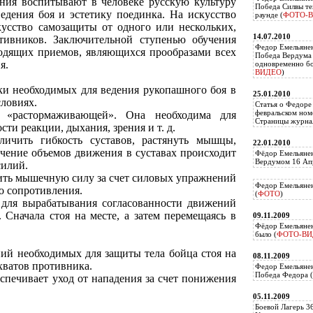
ения воспитывают в человеке русскую культуру
Победа Силвы те
едения боя и эстетику поединка. На искусство
раунде (
ФОТО-
усство самозащиты от одного или нескольких,
14.07.2010
ивников. Заключительной ступенью обучения
Федор Емельяне
одящих приемов, являющихся прообразами всех
Победа Вердума 
я.
одновременно б
ВИДЕО
)
зки необходимых для ведения рукопашного боя в
25.01.2010
ловиях.
Статья о Федоре
февральском ном
 «растормаживающей». Она необходима для
Страницы журнал
ти реакции, дыхания, зрения и т. д.
личить гибкость суставов, растянуть мышцы,
22.01.2010
ичение объемов движения в суставах происходит
Фёдор Емельянен
Вердумом 16 Апр
силий.
чить мышечную силу за счет силовых упражнений
Федор Емельянен
о сопротивления.
(
ФОТО
)
 для вырабатывания согласованности движений
 Сначала стоя на месте, а затем перемещаясь в
09.11.2009
Фёдор Емельянен
было (
ФОТО-ВИ
ний необходимых для защиты тела бойца стоя на
08.11.2009
ахватов противника.
Федор Емельянен
Победа Федора (
спечивает уход от нападения за счет понижения
05.11.2009
Боевой Лагерь 3