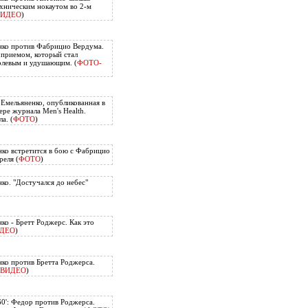
хническим нокаутом во 2-м
ВИДЕО
)
нко против Фабрицио Вердума.
приемом, который стал
олевым и удушающим. (
ФОТО-
 Емельяненко, опубликованная в
ере журнала Men's Health.
а. (
ФОТО
)
ко встретится в бою с Фабрицио
еля (
ФОТО
)
ко. "Достучался до небес"
ко - Бретт Роджерс. Как это
ДЕО
)
ко против Бретта Роджерса.
ВИДЕО
)
60': Федор против Роджерса.