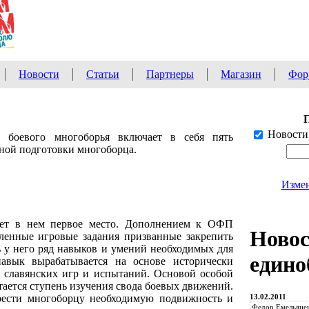
Новости
Статьи
Партнеры
Магазин
Фор
Новости
о боевого многоборья включает в себя пять
ной подготовки многоборца.
Измен
ает в нем первое место. Дополнением к ОФП
Ново
ленные игровые задания призванные закрепить
 у него ряд навыков и умений необходимых для
едино
авык вырабатывается на основе исторически
 славянских игр и испытаний. Основой особой
тается ступень изучения свода боевых движений.
13.02.2011
рести многоборцу необходимую подвижность и
Федор Емельянен