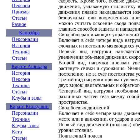
скорость. Кроме того, боевые движ
Персона
движения, узнаваемую стилистику в
Приемы
движения плавно накладывается иск
безоружных или вооруженных прот
Статьи
можно считать освоение свода подв
Разное
главных способов защиты и нападени
Капоэйра
Свод общеразвивающих упражнений
Персоналии
Включает в себя четыре вида нагру
История
сложных и постоянно меняющихся ус
Первый вид нагрузки называется
Техника
увеличения объ-емов движения, скорос
Статьи
Второй вид нагрузки призван уве
Карате Ашихара
растянуть связки и сухожилия. Увел
История
постепенно, но за счет постоянства у
Персона
Третий вид нагрузки призван увели
двух видов: двигательных и обратног
Техника
Четвертый вид нагрузки необходим
Статьи
различных частей тела между собой.
Клубы и залы
пространстве.
Карате Киокушин
Свод боевых движений
Персоналии
Включает в себя четыре вида движе
месте или в движении, от ударов и з
Техника
Первый вид движений (подсады) обе
Клубы, залы
уровня стояния.
Ката
Подплечный подсад
Статьи