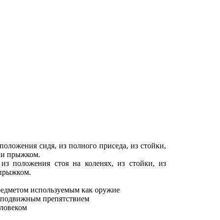
положения сидя, из полного приседа, из стойки,
йки прыжком.
из положения стоя на коленях, из стойки, из
 прыжком.
редметом используемым как оружие
неподвижным препятствием
еловеком