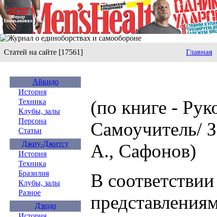
Статей на сайте [17561]
Главная
Айкидо
История
(по книге - Ру
Техника
Клубы, залы
Персона
Самоучитель/ З
Статьи
Джиу-Джитсу
А., Сафонов)
История
Техника
Бразилия
В соответствии
Клубы, залы
Разное
представления
Дзюдо
История