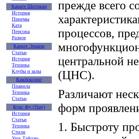
прежде всего с
Карате Шотокан
История
характеристик
Приемы
Ката
процессов, пре
Персона
Разное
многофункцион
Карате Эншин
Статьи
центральной н
История
Техника
(ЦНС).
Клубы и залы
Кикбоксинг
Правила
Различают нес
Техника
Статьи
форм проявлен
Кунг Фу (Ушу)
История
Статьи
1. Быстроту пр
Техника
Стили
Ушу Тайцзи-