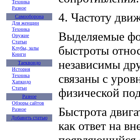
Техника
Разное
4. Частоту дв
Самооборона
Для женщин
Техника
Выделяемые фо
Оружие
Статьи
быстроты отно
Клубы, залы
Книги
независимы дру
Таеквондо
История
связаны с уров
Техника
Хапкидо
Статьи
физической под
Разное
Обзоры сайтов
Быстрота двига
Разное
Добавить статью
как ответ на вн
появляющийся 