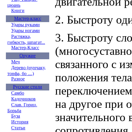
двигательной р
цюань
Книги
2. Быстроту од
Мастер-класс
Удары руками
Удары ногами
3. Быстроту сл
Растяжка,
гибкость, шпагат...
(многосуставно
Мастер-Класс
Оружие
связанного с и
Меч
Дерево (нунчаку,
тонфа, бо ....)
положения тела
Разное
Русские стили
переключением 
Самбо
Кадочников
на другое при 
Слав. Гориц.
Борьба
значительного 
Буза
История
сопротивления.
Статьи