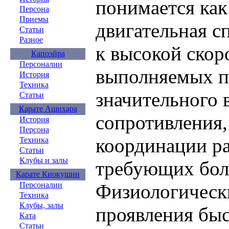
понимается как
Персона
Приемы
двигательная с
Статьи
Разное
к высокой скор
Капоэйра
Персоналии
выполняемых п
История
Техника
значительного 
Статьи
Карате Ашихара
сопротивления
История
Персона
координации р
Техника
Статьи
Клубы и залы
требующих бол
Карате Киокушин
Персоналии
Физиологическ
Техника
Клубы, залы
проявления быс
Ката
Статьи