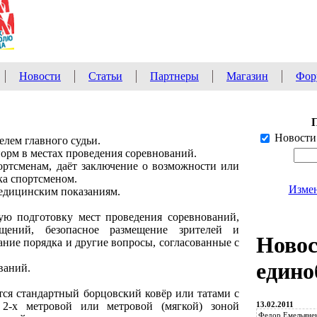
Новости
Статьи
Партнеры
Магазин
Фор
Новости
елем главного судьи.
орм в местах проведения соревнований.
ртсменам, даёт заключение о возможности или
а спортсменом.
Измен
медицинским показаниям.
ую подготовку мест проведения соревнований,
щений, безопасное размещение зрителей и
Ново
ние порядка и другие вопросы, согласованные с
едино
ваний.
тся стандартный борцовский ковёр или татами с
13.02.2011
2-х метровой или метровой (мягкой) зоной
Федор Емельянен