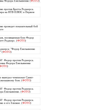
вка Федора Емельяненко (
ФОТО
)
ко против Бретта Роджерса.
нира на НТВ ПЛЮС и Первом
ко проведет показательный бой
рге
ия, посвященная бою Федор
етт Роджерс. (
ФОТО
)
оджерса: "Федор Емельяненко
" (
ФОТО
)
60': Федор против Роджерса.
овка Федора Емельяненко
ФОТО
)
о выиграл чемпионат Санкт-
укопашному бою. (
ФОТО
)
60': Федор против Роджерса.
ра Емельяненко. (
ФОТО
)
60': Федор против Роджерса.
о и его близкие. (
ФОТО
)