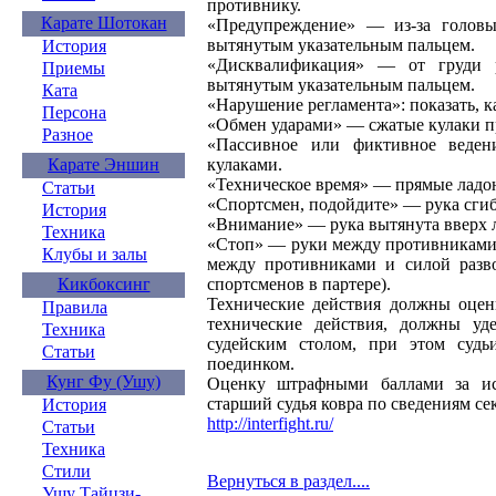
противнику.
Карате Шотокан
«Предупреждение» — из-за головы
вытянутым указательным пальцем.
История
«Дисквалификация» — от груди р
Приемы
вытянутым указательным пальцем.
Ката
«Нарушение регламента»: показать, к
Персона
«Обмен ударами» — сжатые кулаки пр
Разное
«Пассивное или фиктивное веде
Карате Эншин
кулаками.
«Техническое время» — прямые ладо
Статьи
«Спортсмен, подойдите» — рука сгиба
История
«Внимание» — рука вытянута вверх 
Техника
«Стоп» — руки между противниками 
Клубы и залы
между противниками и силой разво
Кикбоксинг
спортсменов в партере).
Технические действия должны оцен
Правила
технические действия, должны у
Техника
судейским столом, при этом судь
Статьи
поединком.
Кунг Фу (Ушу)
Оценку штрафными баллами за исп
старший судья ковра по сведениям се
История
http://interfight.ru/
Статьи
Техника
Стили
Вернуться в раздел....
Ушу Тайцзи-