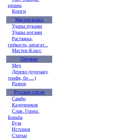
цюань
Книги
Мастер-класс
Удары руками
Удары ногами
Растяжка,
гибкость, шпагат...
Мастер-Класс
Оружие
Меч
Дерево (нунчаку,
тонфа, бо ....)
Разное
Русские стили
Самбо
Кадочников
Слав. Гориц.
Борьба
Буза
История
Статьи