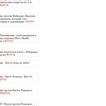
хническим нокаутом во 2-м
ВИДЕО
)
нко против Фабрицио Вердума.
приемом, который стал
олевым и удушающим. (
ФОТО-
 Емельяненко, опубликованная в
ере журнала Men's Health.
а. (
ФОТО
)
ко встретится в бою с Фабрицио
еля (
ФОТО
)
ко. "Достучался до небес"
ко - Бретт Роджерс. Как это
ДЕО
)
ко против Бретта Роджерса.
ВИДЕО
)
60': Федор против Роджерса.