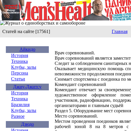
Статей на сайте [17561]
Главная
Айкидо
Врач соревнований.
История
Врач соревнований является заместит
Техника
Следит за соблюдением санитарных н
Клубы, залы
Оказывает медицинскую помощь спо
Персона
невозможности продолжения поединк
Статьи
Снимает спортсмена с поединка по 
Комендант соревнований
Джиу-Джитсу
Комендант отвечает за своевременн
История
художественное оформление поме
Техника
участников, радиофикацию, поддержа
Бразилия
организаторами и главным судьёй
Клубы, залы
Раздел 5. Оборудование мест соревно
Место соревнований.
Разное
Местом проведения поединков являе
Дзюдо
рабочей зоной 8 на 8 метров с 
История