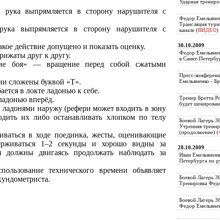
Ударная трениро
 рука выпрямляется в сторону нарушителя с
Федор Емельянен
Трансляция тур
ука выпрямляется в сторону нарушителя с
канале (
ВИДЕО
)
30.10.2009
акое действие допущено и показать оценку.
Федор Емельянен
ижаты друг к другу.
в Санкт-Петербу
ние боя» — вращение перед собой сжатыми
Пресс-конференц
ни сложены буквой «Т».
Емельяненко - Бр
ется в локте ладонью к себе.
Тренер Бретта Р
ладонью вперёд.
будет шокирован
ладонями наружу (рефери может входить в зону
дить их либо останавливать хлопком по телу
Боевой Лагерь 3
Утренняя тренир
(продолжение) (
иваться в ходе поединка, жесты, оценивающие
держиваться 1–2 секунды и хорошо видны за
28.10.2009
и должны двигаясь продолжать наблюдать за
Иван Емельяненк
Петербурга по р
ользование технического времени объявляет
Боевой Лагерь 3
кундометриста.
Тренировка Федо
Боевой Лагерь 3
Федор Емельяненк