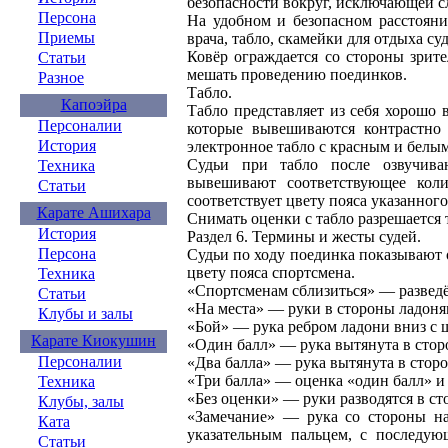
безопасности вокруг, исключающей с
Персона
На удобном и безопасном расстояни
Приемы
врача, табло, скамейки для отдыха суде
Ковёр ограждается со стороны зрит
Статьи
мешать проведению поединков.
Разное
Табло.
Капоэйра
Табло представляет из себя хорошо
Персоналии
которые вывешиваются контрастно 
История
электронное табло с красным и белым
Судьи при табло после озвучива
Техника
вывешивают соответствующее коли
Статьи
соответствует цвету пояса указанного
Карате Ашихара
Снимать оценки с табло разрешается 
История
Раздел 6. Термины и жесты судей.
Персона
Судьи по ходу поединка показывают
цвету пояса спортсмена.
Техника
«Спортсменам сблизиться» — разведё
Статьи
«На места» — руки в стороны ладоня
Клубы и залы
«Бой» — рука ребром ладони вниз с 
Карате Киокушин
«Один балл» — рука вытянута в сторо
Персоналии
«Два балла» — рука вытянута в сторо
«Три балла» — оценка «один балл» и 
Техника
«Без оценки» — руки разводятся в ст
Клубы, залы
«Замечание» — рука со стороны на
Ката
указательным пальцем, с последую
Статьи