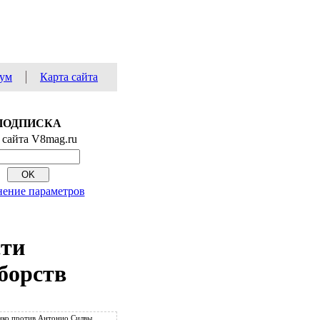
ум
Карта сайта
ПОДПИСКА
 сайта V8mag.ru
ение параметров
сти
борств
ко против Антонио Силвы.