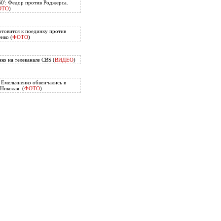
60': Федор против Роджерса.
ОТО
)
отовится к поединку против
нко (
ФОТО
)
ко на телеканале CBS (
ВИДЕО
)
Емельяненко обвенчались в
Николая. (
ФОТО
)