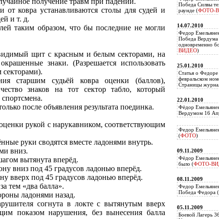
лучайное получение травм при падении.
Победа Силвы те
и от ковра устанавливаются столы для судей и
раунде (
ФОТО-
й и т. д.
14.07.2010
елей таким образом, что бы последние не могли
Федор Емельяне
Победа Вердума 
одновременно б
ВИДЕО
)
 видимый щит с красным и белым секторами, на
окрашенные знаки. (Разрешается использовать
25.01.2010
 секторами).
Статья о Федоре
февральском ном
ния старшим судьёй ковра оценки (баллов),
Страницы журнал
чество знаков на тот сектор табло, который
 спортсмена.
22.01.2010
только после объявления результата поединка.
Фёдор Емельянен
Вердумом 16 Апр
 оценки рукой с нарукавником, соответствующим
Федор Емельянен
(
ФОТО
)
нные руки сводятся вместе ладонями внутрь.
ми вниз.
09.11.2009
Фёдор Емельянен
шагом вытянута вперёд.
было (
ФОТО-ВИ
ну вниз под 45 градусов ладонью вперёд.
ну вверх под 45 градусов ладонью вперёд.
08.11.2009
за тем «два балла».
Федор Емельянен
Победа Федора (
ороны ладонями назад.
рушителя согнута в локте с вытянутым вверх
05.11.2009
щим показом нарушения, без вынесения балла
Боевой Лагерь 3