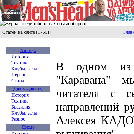
Статей на сайте [17561]
Глав
Айкидо
История
В одном из
Техника
Клубы, залы
Персона
"Каравана" м
Статьи
Джиу-Джитсу
читателя с с
История
Техника
направлений р
Бразилия
Клубы, залы
Алексея КАД
Разное
Дзюдо
выживания". 
История