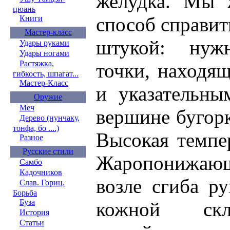
желудка. Мы 
цюань
способ справит
Книги
Мастер-класс
штукой: нуж
Удары руками
Удары ногами
Растяжка,
точки, находя
гибкость, шпагат...
Мастер-Класс
и указательны
Оружие
Меч
вершине бугорк
Дерево (нунчаку,
тонфа, бо ....)
Высокая темпе
Разное
Русские стили
Жаропонижающа
Самбо
Кадочников
возле сгиба ру
Слав. Гориц.
Борьба
Буза
кожной скл
История
Статьи