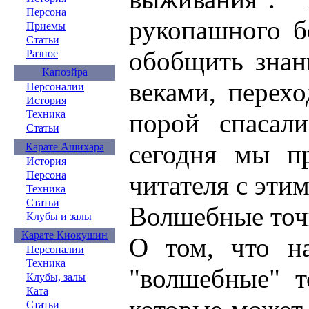
Персона
рукопашного б
Приемы
Статьи
обобщить знан
Разное
Капоэйра
веками, перехо
Персоналии
История
Техника
порой спасал
Статьи
сегодня мы п
Карате Ашихара
История
Персона
читателя с эти
Техника
Статьи
Волшебные точ
Клубы и залы
Карате Киокушин
О том, что на
Персоналии
Техника
"волшебные" т
Клубы, залы
Ката
Статьи