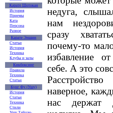
которые может 
Карате Шотокан
недуга, слыша
История
Приемы
нам нездоров
Ката
Персона
Разное
сразу хватат
Карате Эншин
почему-то мало
Статьи
История
Техника
избавление о
Клубы и залы
Кикбоксинг
себе. А это сов
Правила
Техника
Расстройство
Статьи
Кунг Фу (Ушу)
наверное, кажд
История
Статьи
нас держат 
Техника
Стили
Ушу Тайцзи-