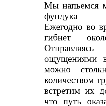
Мы напьемся 
фундука
Ежегодно во в
гибнет око
Отправляя
ощущениями в
можно столк
количеством тр
встретим их д
что путь оказ