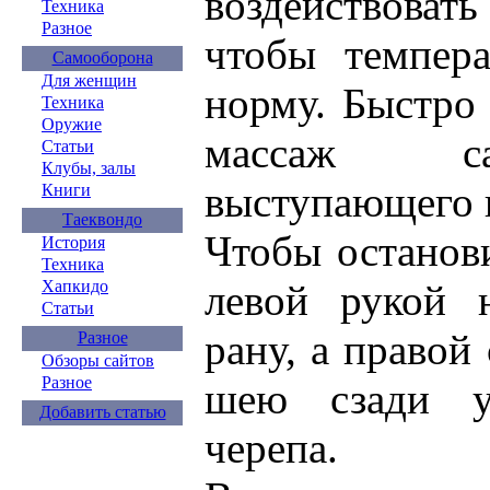
воздействоват
Техника
Разное
чтобы темпер
Самооборона
Для женщин
норму. Быстро
Техника
Оружие
массаж са
Статьи
Клубы, залы
выступающего 
Книги
Таеквондо
Чтобы останови
История
Техника
Хапкидо
левой рукой 
Статьи
рану, а правой
Разное
Обзоры сайтов
Разное
шею сзади у
Добавить статью
черепа.