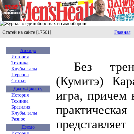
Статей на сайте [17561]
Главная
Айкидо
История
Без трен
Техника
Клубы, залы
Персона
(Кумитэ) Кар
Статьи
Джиу-Джитсу
игра, причем 
История
Техника
практиче
Бразилия
Клубы, залы
Разное
предста
Дзюдо
История