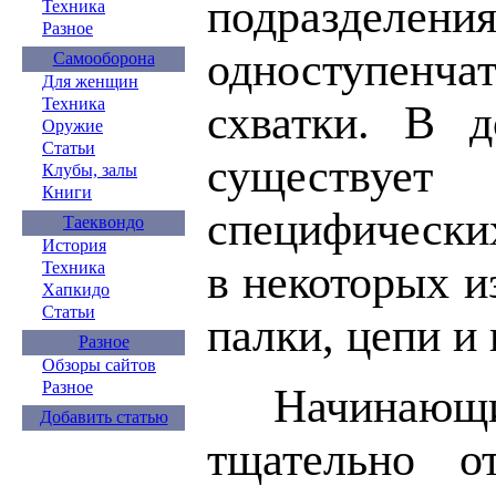
подразделения
Техника
Разное
одноступенч
Самооборона
Для женщин
Техника
схватки. В 
Оружие
Статьи
существует
Клубы, залы
Книги
специфических
Таеквондо
История
в некоторых и
Техника
Хапкидо
Статьи
палки, цепи и 
Разное
Обзоры сайтов
Разное
Начин
Добавить статью
тщательно от