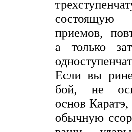
трехступен
состоящую
приемов, пов
а только за
одноступенча
Если вы рине
бой, не ос
основ Каратэ,
обычную ссору
ваши удары