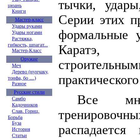
тычки, удары
цюань
Книги
Серии этих п
Мастер-класс
Удары руками
формальные у
Удары ногами
Растяжка,
гибкость, шпагат...
Каратэ,
Мастер-Класс
Оружие
строитель
Меч
Дерево (нунчаку,
практического
тонфа, бо ....)
Разное
Русские стили
Все мно
Самбо
Кадочников
тренирово
Слав. Гориц.
Борьба
Буза
распадается
История
Статьи