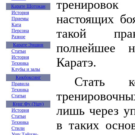
тренировок
Карате Шотокан
История
настоящих бо
Приемы
Ката
такой прак
Персона
Разное
полнейшее н
Карате Эншин
Статьи
История
Каратэ.
Техника
Клубы и залы
Кикбоксинг
Стать к
Правила
Техника
тренировочны
Статьи
Кунг Фу (Ушу)
лишь через у
История
Статьи
в таких осно
Техника
Стили
Ушу Тайцзи-