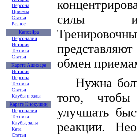
концентриро
Персона
Приемы
силы и
Статьи
Разное
Тренирово
Капоэйра
Персоналии
представляю
История
Техника
Статьи
обмен приема
Карате Ашихара
История
Персона
Нужна бол
Техника
Статьи
того, чтобы
Клубы и залы
Карате Киокушин
улучшать быс
Персоналии
Техника
реакции. Нео
Клубы, залы
Ката
Статьи