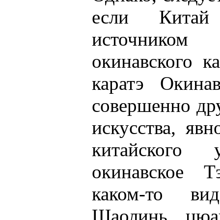
если Китай
источником
окинавского к
каратэ Окина
совершенно др
искусства, яв
китайского 
окинавское Т
каком-то ви
Шаолинь цюа