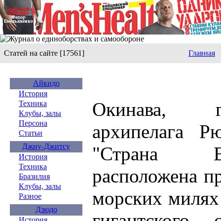
Статей на сайте [17561]
Главная
Айкидо
История
Окинава, г
Техника
Клубы, залы
Персона
архипелага Рю
Статьи
Джиу-Джитсу
"Страна В
История
Техника
расположена п
Бразилия
Клубы, залы
морских милях 
Разное
Дзюдо
гигантского 
История