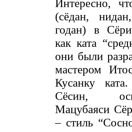
Интересно, чт
(сёдан, нидан
годан) в Сёри
как ката “сред
они были разр
мастером Ито
Кусанку ката
Сёсин, осн
Мацубаяси Сёр
– стиль “Сосно