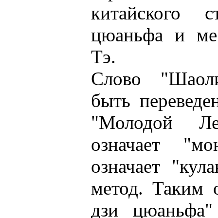
китайского с
цюаньфа и мес
Тэ.
Слово "Шаол
быть переведе
"Молодой Ле
означает "мо
означает "кул
метод. Таким 
дзи цюаньфа"