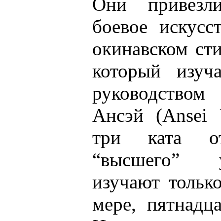
Они привезл
боевое искусс
окинавском ст
который изу
руководство
Ансэй (Ansei 
три ката о
“высшего” 
изучают тольк
мере, пятнадц