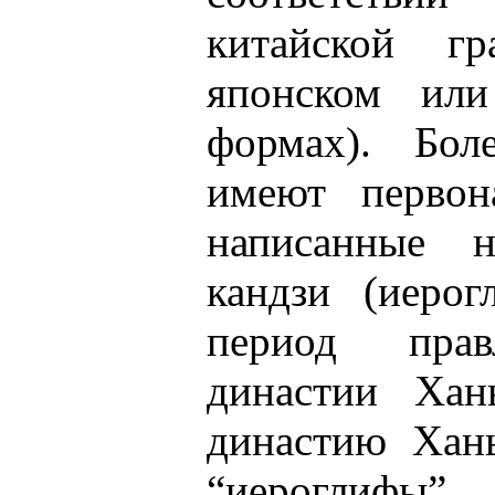
китайской г
японском или
формах). Бол
имеют первона
написанные 
кандзи (иерог
период пра
династии Хань
династию Хань
“иероглиф