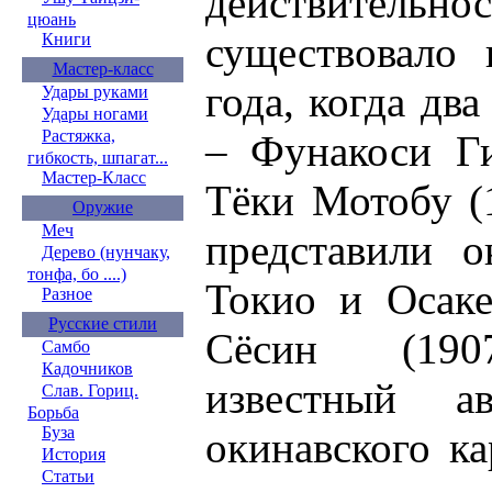
действитель
цюань
существовало
Книги
Мастер-класс
года, когда дв
Удары руками
Удары ногами
Растяжка,
– Фунакоси Ги
гибкость, шпагат...
Мастер-Класс
Тёки Мотобу (
Оружие
Меч
представили о
Дерево (нунчаку,
тонфа, бо ....)
Токио и Осаке
Разное
Русские стили
Сёсин (190
Самбо
Кадочников
известный а
Слав. Гориц.
Борьба
Буза
окинавского ка
История
Статьи