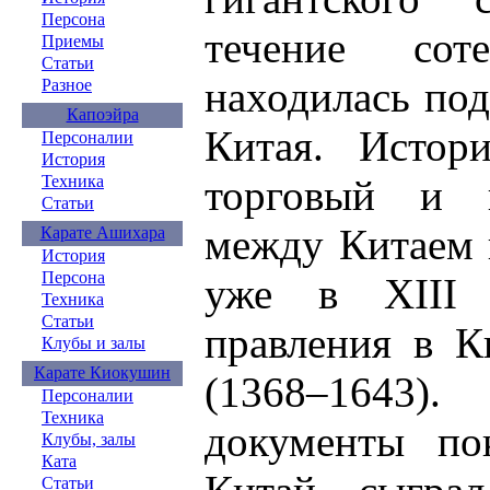
Персона
течение со
Приемы
Статьи
находилась по
Разное
Капоэйра
Китая. Истор
Персоналии
История
Техника
торговый и 
Статьи
между Китаем 
Карате Ашихара
История
Персона
уже в XIII 
Техника
Статьи
правления в К
Клубы и залы
Карате Киокушин
(1368–1643
Персоналии
Техника
документы по
Клубы, залы
Ката
Статьи