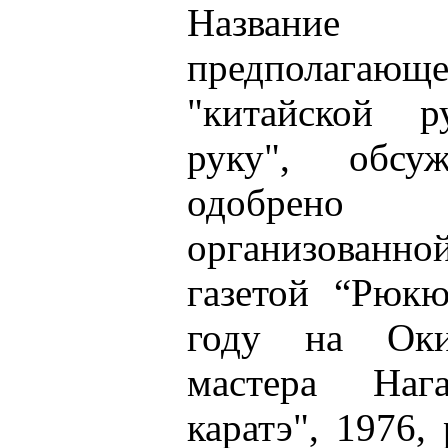
Названи
предполаг
"китайской 
руку", обс
одобрено
организова
газетой “Рюк
году на Оки
мастера Наг
каратэ", 1976,