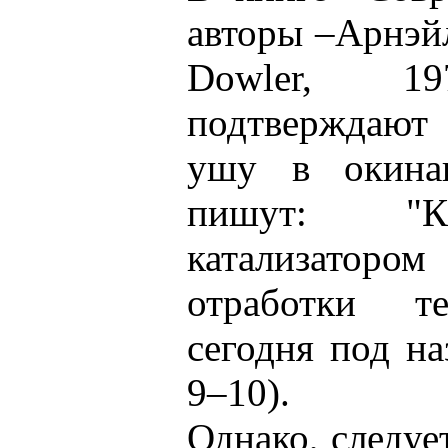
авторы –Арнэйл
Dowler, 1
подтверждают
ушу в окинав
пишут: "К
катализато
отработки те
сегодня под на
9–10).
Однако, следуе