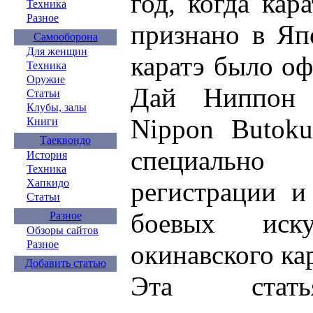
год, когда ка
Техника
Разное
признано в Яп
Самооборона
Для женщин
каратэ было о
Техника
Оружие
Дай Ниппон 
Статьи
Клубы, залы
Nippon Butoku
Книги
Таеквондо
специально
История
Техника
Хапкидо
регистрации и
Статьи
боевых иску
Разное
Обзоры сайтов
Разное
окинавского кар
Добавить статью
Эта стать