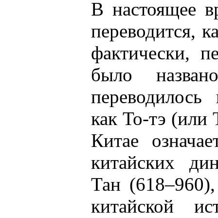
В настоящее в
переводится, к
фактически, п
было назва
переводилось 
как То-тэ (или 
Китае означае
китайских ди
Тан (618–960),
китайской ис