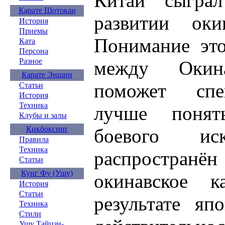
Китай сыгра
Карате Шотокан
развитии окин
История
Приемы
Понимание это
Ката
Персона
Разное
между Окин
Карате Эншин
поможет спе
Статьи
История
Техника
лучше понят
Клубы и залы
Кикбоксинг
боевого ис
Правила
Техника
распространё
Статьи
Кунг Фу (Ушу)
окинавское к
История
Статьи
результате яп
Техника
Стили
Ушу Тайцзи-