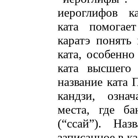
иероглифов к
ката помогае
каратэ понять
ката, особенно
ката высшего 
название ката 
кандзи, означ
места, где ба
(“ссай”). Наз
записанное в к