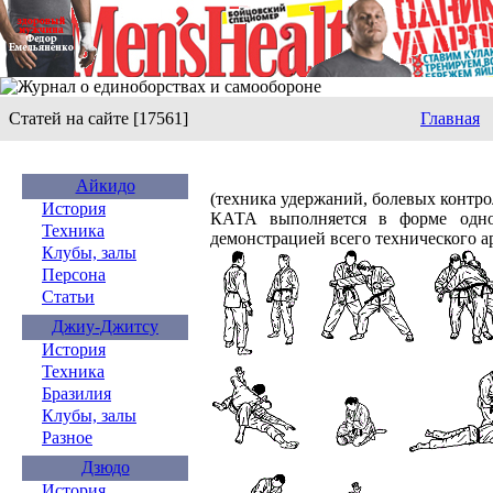
Статей на сайте [17561]
Главная
Айкидо
(техника удержаний, болевых контр
История
КАТА выполняется в форме одн
Техника
демонстрацией всего технического а
Клубы, залы
Персона
Статьи
Джиу-Джитсу
История
Техника
Бразилия
Клубы, залы
Разное
Дзюдо
История