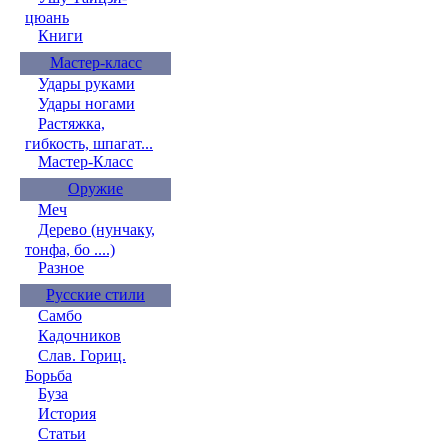
цюань
Книги
Мастер-класс
Удары руками
Удары ногами
Растяжка,
гибкость, шпагат...
Мастер-Класс
Оружие
Меч
Дерево (нунчаку,
тонфа, бо ....)
Разное
Русские стили
Самбо
Кадочников
Слав. Гориц.
Борьба
Буза
История
Статьи