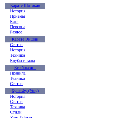
Карате Шотокан
История
Приемы
Ката
Персона
Разное
Карате Эншин
Статьи
История
Техника
Клубы и залы
Кикбоксинг
Правила
Техника
Статьи
Кунг Фу (Ушу)
История
Статьи
Техника
Стили
Ушу Тайцзи-