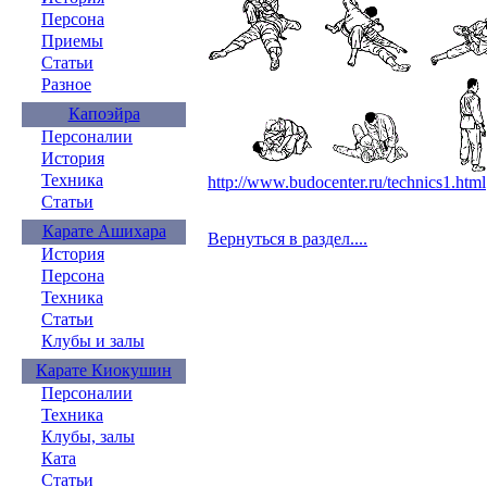
Персона
Приемы
Статьи
Разное
Капоэйра
Персоналии
История
Техника
http://www.budocenter.ru/technics1.html
Статьи
Карате Ашихара
Вернуться в раздел....
История
Персона
Техника
Статьи
Клубы и залы
Карате Киокушин
Персоналии
Техника
Клубы, залы
Ката
Статьи