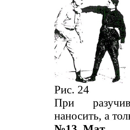
Рис. 24
При разучи
наносить, а тол
№13. Maт