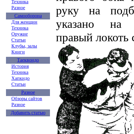
Техника
руку на подб
Разное
Самооборона
указано на 
Для женщин
Техника
правый локоть 
Оружие
Статьи
Клубы, залы
Книги
Таеквондо
История
Техника
Хапкидо
Статьи
Разное
Обзоры сайтов
Разное
Добавить статью