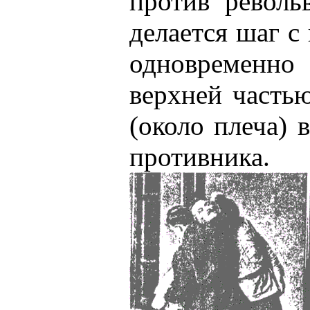
против револь
делается шаг с
одновременн
верхней часть
(около плеча)
противника.