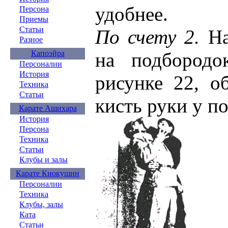
удобнее.
Персона
Приемы
Статьи
По счету 2.
На
Разное
Капоэйра
на подбородо
Персоналии
История
рисунке 22, о
Техника
Статьи
кисть руки у п
Карате Ашихара
История
Персона
Техника
Статьи
Клубы и залы
Карате Киокушин
Персоналии
Техника
Клубы, залы
Ката
Статьи