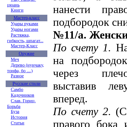
цюань
нанести пра
Книги
Мастер-класс
подбородок сни
Удары руками
Удары ногами
№11/а. Женски
Растяжка,
гибкость, шпагат...
По счету 1.
На
Мастер-Класс
Оружие
на подбородок
Меч
Дерево (нунчаку,
через плеч
тонфа, бо ....)
Разное
выставив ле
Русские стили
Самбо
вперед.
Кадочников
Слав. Гориц.
Борьба
По счету 2.
(См
Буза
История
правого бока 
Статьи