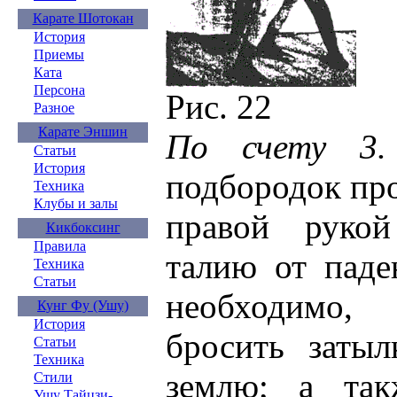
Карате Шотокан
История
Приемы
Ката
Персона
Рис. 22
Разное
Карате Эншин
По счету 3.
Статьи
История
подбородок про
Техника
Клубы и залы
правой рукой
Кикбоксинг
Правила
талию от паде
Техника
Статьи
необходимо
Кунг Фу (Ушу)
История
бросить затыл
Статьи
Техника
землю; а так
Стили
Ушу Тайцзи-