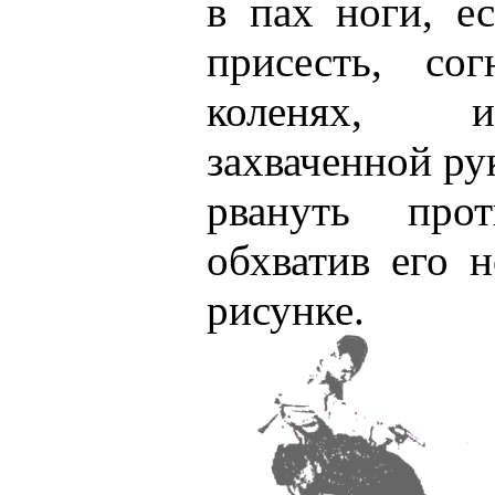
в пах ноги, е
присесть, со
коленях, и
захваченной ру
рвануть про
обхватив его н
рисунке.