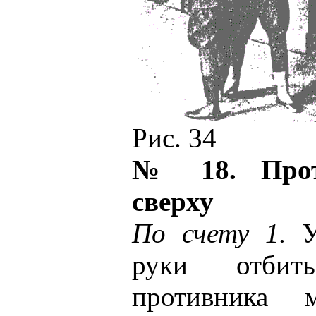
Рис. 34
№ 18. Прот
сверху
По счету 1.
Уд
руки отбит
противника