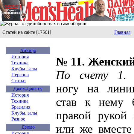
Статей на сайте [17561]
Главная
Айкидо
История
№ 11. Женски
Техника
Клубы, залы
По счету 1.
В
Персона
Статьи
ногу на лини
Джиу-Джитсу
История
став к нему б
Техника
Бразилия
правой рукой 
Клубы, залы
Разное
или же вместе
Дзюдо
История