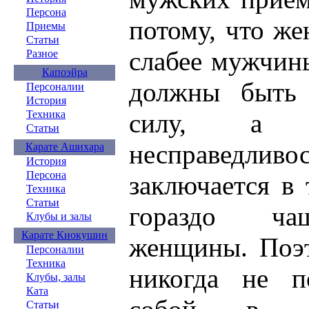
Персона
потому, что же
Приемы
Статьи
слабее мужчин
Разное
Капоэйра
должны быть 
Персоналии
История
Техника
силу, а т
Статьи
несправедливо
Карате Ашихара
История
Персона
заключается в
Техника
Статьи
гораздо ча
Клубы и залы
Карате Киокушин
женщины. Поэт
Персоналии
Техника
никогда не п
Клубы, залы
Ката
Статьи