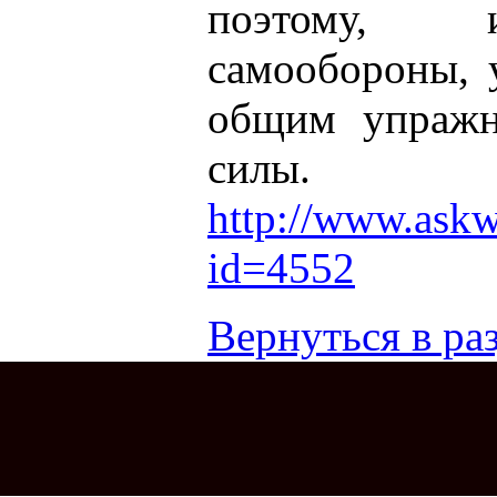
поэтому, 
самообороны, 
общим упражн
силы.
http://www.askw
id=4552
Вернуться в раз