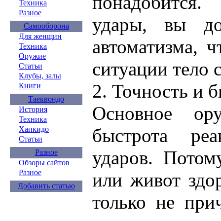
понадобится
Техника
Разное
удары, вы д
Самооборона
Для женщин
автоматизма, 
Техника
Оружие
ситуации тело 
Статьи
Клубы, залы
2. Точность и 
Книги
Таеквондо
Основное о
История
Техника
Хапкидо
быстрота ре
Статьи
ударов. Потом
Разное
Обзоры сайтов
Разное
или живот здо
Добавить статью
только не при