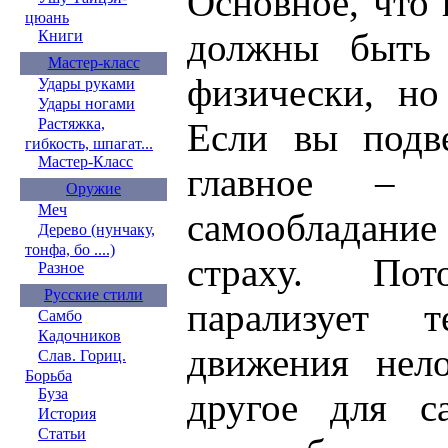
Основное, что
цюань
должны быть 
Книги
Мастер-класс
физически, но
Удары руками
Удары ногами
Растяжка,
Если вы подве
гибкость, шпагат...
Мастер-Класс
главное – 
Оружие
Меч
самообладани
Дерево (нунчаку,
тонфа, бо ....)
страху. По
Разное
Русские стили
парализует 
Самбо
Кадочников
движения нел
Слав. Гориц.
Борьба
Буза
другое для с
История
Статьи