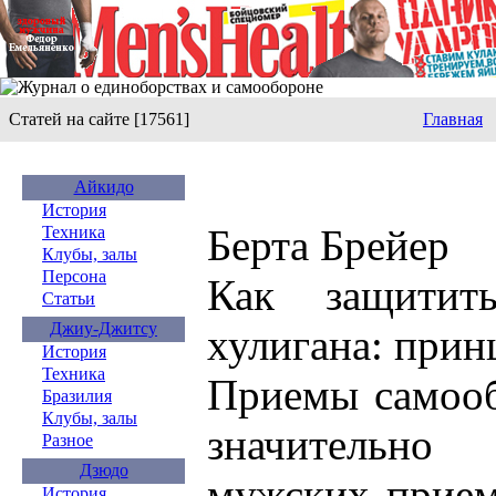
Статей на сайте [17561]
Главная
Айкидо
История
Берта Брейер
Техника
Клубы, залы
Персона
Как защитит
Статьи
Джиу-Джитсу
хулигана: при
История
Техника
Приемы самоо
Бразилия
Клубы, залы
значительн
Разное
Дзюдо
мужских прием
История