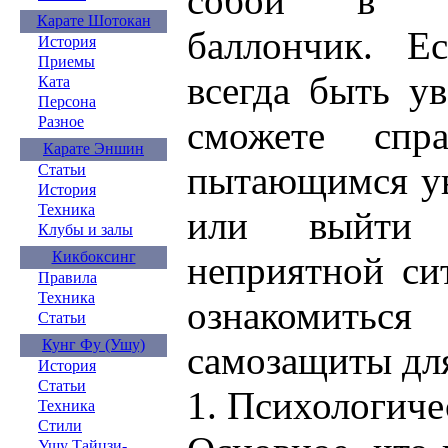
собой в су
Карате Шотокан
баллончик. Е
История
Приемы
всегда быть у
Ката
Персона
Разное
сможете спр
Карате Эншин
пытающимся ув
Статьи
История
Техника
или выйти
Клубы и залы
Кикбоксинг
неприятной си
Правила
Техника
ознакомить
Статьи
Кунг Фу (Ушу)
самозащиты дл
История
Статьи
1. Психологиче
Техника
Стили
Ушу Тайцзи-