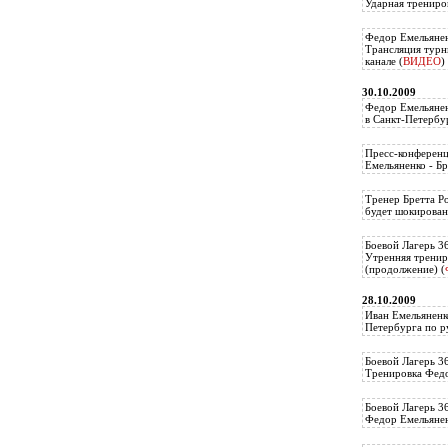
Ударная трениро
Федор Емельянен
Трансляция тур
канале (
ВИДЕО
)
30.10.2009
Федор Емельянен
в Санкт-Петербу
Пресс-конференц
Емельяненко - Бр
Тренер Бретта Р
будет шокирован
Боевой Лагерь 3
Утренняя тренир
(продолжение) (
28.10.2009
Иван Емельяненк
Петербурга по р
Боевой Лагерь 3
Тренировка Федо
Боевой Лагерь 3
Федор Емельяненк