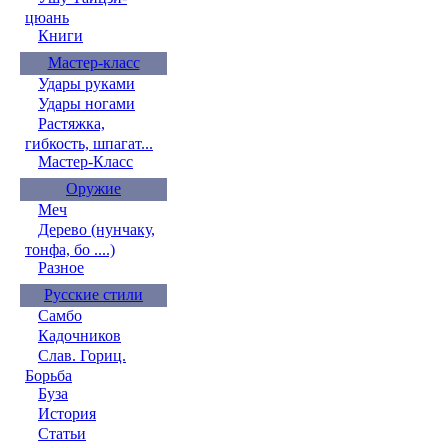
цюань
Книги
Мастер-класс
Удары руками
Удары ногами
Растяжка,
гибкость, шпагат...
Мастер-Класс
Оружие
Меч
Дерево (нунчаку,
тонфа, бо ....)
Разное
Русские стили
Самбо
Кадочников
Слав. Гориц.
Борьба
Буза
История
Статьи