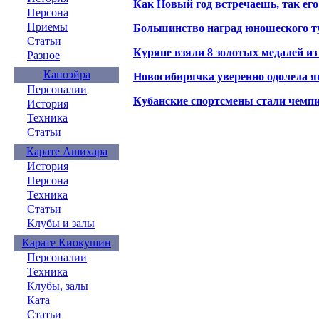
Как Новый год встречаешь, так ег
Персона
Приемы
Большинство наград юношеского ту
Статьи
Куряне взяли 8 золотых медалей из
Разное
Капоэйра
Новосибирячка уверенно одолела я
Персоналии
Кубанские спортсмены стали чемп
История
Техника
Статьи
Карате Ашихара
История
Персона
Техника
Статьи
Клубы и залы
Карате Киокушин
Персоналии
Техника
Клубы, залы
Ката
Статьи