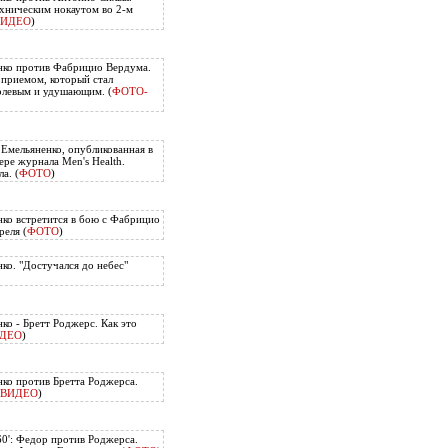
хническим нокаутом во 2-м
ВИДЕО
)
нко против Фабрицио Вердума.
приемом, который стал
олевым и удушающим. (
ФОТО-
 Емельяненко, опубликованная в
ере журнала Men's Health.
а. (
ФОТО
)
ко встретится в бою с Фабрицио
еля (
ФОТО
)
ко. "Достучался до небес"
ко - Бретт Роджерс. Как это
ДЕО
)
ко против Бретта Роджерса.
ВИДЕО
)
60': Федор против Роджерса.