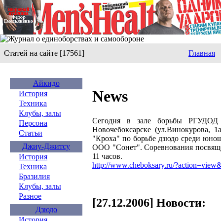
Статей на сайте [17561]
Главная
Айкидо
News
История
Техника
Клубы, залы
Сегодня в зале борьбы РГУД
Персона
Новочебоксарске (ул.Винокурова, 1
Статьи
"Кроха" по борьбе дзюдо среди юно
Джиу-Джитсу
ООО "Сонет". Соревнования посвяще
11 часов.
История
http://www.cheboksary.ru/?action=vi
Техника
Бразилия
Клубы, залы
Разное
[27.12.2006] Новости:
Дзюдо
История