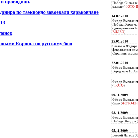
о и проводишь
Победа Силвы те
раунде (
ФОТО-
рнира по таэквондо завоевали харьковчане
14.07.2010
Федор Емельяне
 13
Победа Вердума 
одновременно б
ВИДЕО
)
понок
25.01.2010
ионами Европы по русскому бою
Статья о Федоре
февральском ном
Страницы журнал
22.01.2010
Фёдор Емельянен
Вердумом 16 Апр
Федор Емельянен
(
ФОТО
)
09.11.2009
Фёдор Емельянен
было (
ФОТО-ВИ
08.11.2009
Федор Емельянен
Победа Федора (
05.11.2009
Боевой Лагерь 3