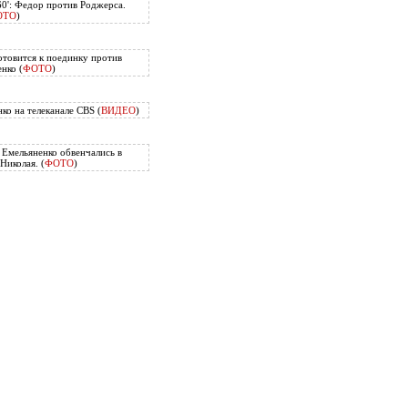
60': Федор против Роджерса.
ОТО
)
отовится к поединку против
нко (
ФОТО
)
ко на телеканале CBS (
ВИДЕО
)
Емельяненко обвенчались в
Николая. (
ФОТО
)