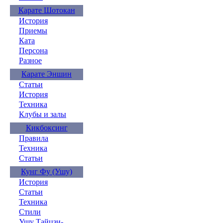
Карате Шотокан
История
Приемы
Ката
Персона
Разное
Карате Эншин
Статьи
История
Техника
Клубы и залы
Кикбоксинг
Правила
Техника
Статьи
Кунг Фу (Ушу)
История
Статьи
Техника
Стили
Ушу Тайцзи-