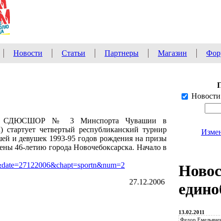
Новости
Статьи
Партнеры
Магазин
Фор
Новости
ОД СДЮСШОР № 3 Минспорта Чувашии в
а) стартует четвертый республиканский турнир
Измен
шей и девушек 1993-95 годов рождения на призы
ны 46-летию города Новочебоксарска. Начало в
ew&date=27122006&chapt=sportn&num=2
Ново
27.12.2006
едино
13.02.2011
Федор Емельянен