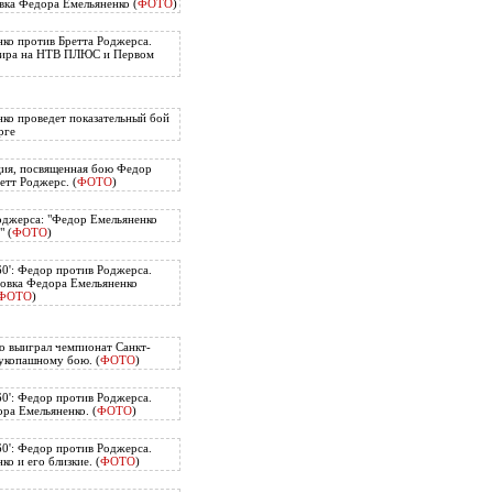
вка Федора Емельяненко (
ФОТО
)
ко против Бретта Роджерса.
нира на НТВ ПЛЮС и Первом
ко проведет показательный бой
рге
ия, посвященная бою Федор
етт Роджерс. (
ФОТО
)
оджерса: "Федор Емельяненко
" (
ФОТО
)
60': Федор против Роджерса.
овка Федора Емельяненко
ФОТО
)
о выиграл чемпионат Санкт-
укопашному бою. (
ФОТО
)
60': Федор против Роджерса.
ра Емельяненко. (
ФОТО
)
60': Федор против Роджерса.
о и его близкие. (
ФОТО
)