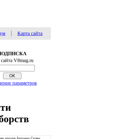
ум
Карта сайта
ПОДПИСКА
 сайта V8mag.ru
ение параметров
сти
борств
ко против Антонио Силвы.