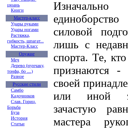
Изначальн
цюань
Книги
единоборств
Мастер-класс
Удары руками
силовой подго
Удары ногами
Растяжка,
лишь с недавн
гибкость, шпагат...
Мастер-Класс
спорта. Те, кт
Оружие
Меч
Дерево (нунчаку,
признаются - 
тонфа, бо ....)
Разное
своей принадл
Русские стили
Самбо
или иной э
Кадочников
Слав. Гориц.
зачастую ра
Борьба
Буза
мастера рук
История
Статьи