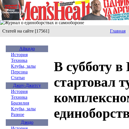
Статей на сайте [17561]
Главная
Айкидо
История
Техника
В субботу в
Клубы, залы
Персона
стартовал т
Статьи
Джиу-Джитсу
История
комплексно
Техника
Бразилия
единоборст
Клубы, залы
Разное
Дзюдо
История