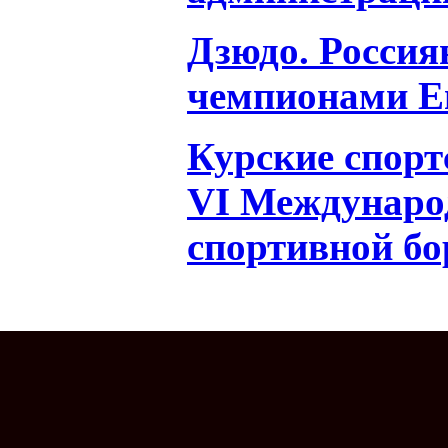
Дзюдо. Россия
чемпионами 
Курские спорт
VI Междунаро
спортивной б