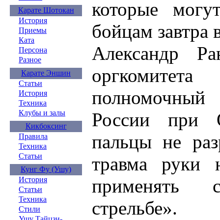
которые могут
Карате Шотокан
История
бойцам завтра 
Приемы
Ката
Александр Ран
Персона
Разное
оргкомит
Карате Эншин
Статьи
полномочны
История
Техника
Клубы и залы
России при 
Кикбоксинг
пальцы не раз
Правила
Техника
Статьи
травма руки 
Кунг Фу (Ушу)
применять 
История
Статьи
Техника
стрельбе».
Стили
Ушу Тайцзи-