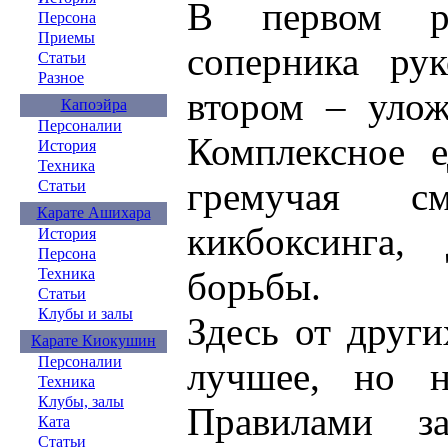
В первом р
Персона
Приемы
соперника ру
Статьи
Разное
втором – улож
Капоэйра
Персоналии
Комплексное е
История
Техника
гремучая с
Статьи
Карате Ашихара
кикбоксинга,
История
Персона
борьбы.
Техника
Статьи
Клубы и залы
Здесь от други
Карате Киокушин
Персоналии
лучшее, но н
Техника
Клубы, залы
Правилами з
Ката
Статьи