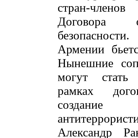
стран-член
Договора о
безопасност
Армении бьетс
Нынешние соп
могут стать
рамках дого
создание 
антитеррористи
Александр Ран