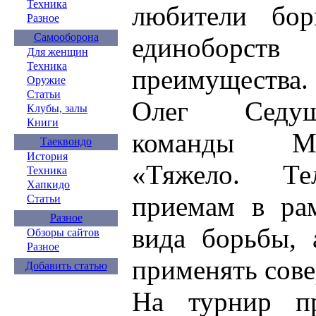
Техника
любители бо
Разное
Самооборона
единобор
Для женщин
Техника
преимущества.
Оружие
Статьи
Олег Седущ
Клубы, залы
Книги
команды МВ
Таеквондо
История
«Тяжело. Т
Техника
Хапкидо
приемам в рам
Статьи
Разное
вида борьбы, 
Обзоры сайтов
Разное
применять сов
Добавить статью
На турнир п