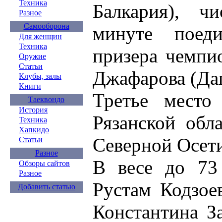
Техника
Балкария), ч
Разное
Самооборона
минуте поеди
Для женщин
Техника
призера чемпи
Оружие
Статьи
Джафарова (Даг
Клубы, залы
Книги
Третье место
Таеквондо
История
Рязанской обл
Техника
Хапкидо
Северной Осет
Статьи
Разное
В весе до 73 
Обзоры сайтов
Разное
Рустам Кодзое
Добавить статью
Константина З