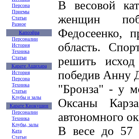
В весовой ка
Персона
Приемы
женщин поб
Статьи
Разное
Федосеенко, п
Капоэйра
Персоналии
область. Спор
История
Техника
решить исход
Статьи
Карате Ашихара
победив Анну 
История
Персона
"Бронза" - у 
Техника
Статьи
Клубы и залы
Оксаны Карза
Карате Киокушин
Персоналии
автономного ок
Техника
Клубы, залы
В весе до 57 
Ката
Статьи