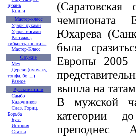
(Саратовская 
цюань
Книги
чемпионата 
Мастер-класс
Удары руками
Юхарева (Санк
Удары ногами
Растяжка,
была сразить
гибкость, шпагат...
Мастер-Класс
Европы 2005 
Оружие
Меч
Дерево (нунчаку,
представитель
тонфа, бо ....)
Разное
вышла на татам
Русские стили
Самбо
В мужской ча
Кадочников
Слав. Гориц.
категории д
Борьба
Буза
преподнес А
История
Статьи