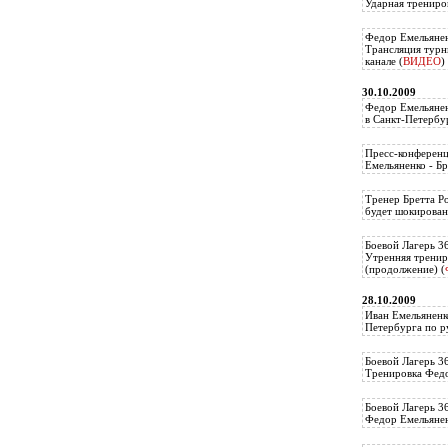
Ударная трениро
Федор Емельянен
Трансляция тур
канале (
ВИДЕО
)
30.10.2009
Федор Емельянен
в Санкт-Петербу
Пресс-конференц
Емельяненко - Бр
Тренер Бретта Р
будет шокирован
Боевой Лагерь 3
Утренняя тренир
(продолжение) (
28.10.2009
Иван Емельяненк
Петербурга по р
Боевой Лагерь 3
Тренировка Федо
Боевой Лагерь 3
Федор Емельяненк