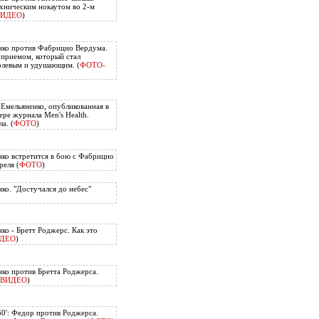
хническим нокаутом во 2-м
ВИДЕО
)
нко против Фабрицио Вердума.
приемом, который стал
олевым и удушающим. (
ФОТО-
 Емельяненко, опубликованная в
ере журнала Men's Health.
а. (
ФОТО
)
ко встретится в бою с Фабрицио
еля (
ФОТО
)
ко. "Достучался до небес"
ко - Бретт Роджерс. Как это
ДЕО
)
ко против Бретта Роджерса.
ВИДЕО
)
60': Федор против Роджерса.