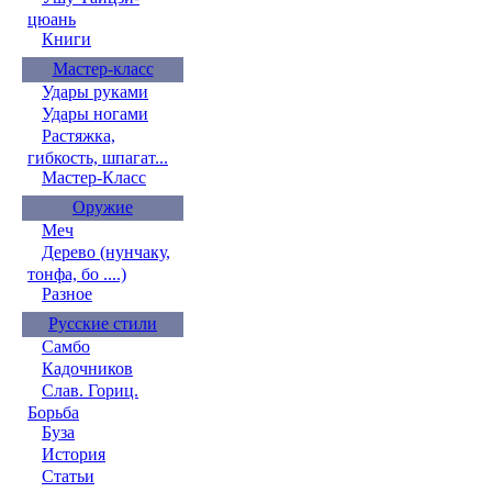
цюань
Книги
Мастер-класс
Удары руками
Удары ногами
Растяжка,
гибкость, шпагат...
Мастер-Класс
Оружие
Меч
Дерево (нунчаку,
тонфа, бо ....)
Разное
Русские стили
Самбо
Кадочников
Слав. Гориц.
Борьба
Буза
История
Статьи