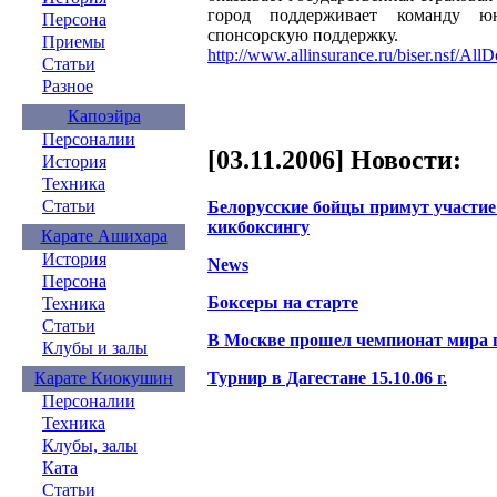
город поддерживает команду ю
Персона
спонсорскую поддержку.
Приемы
http://www.allinsurance.ru/biser.nsf
Статьи
Разное
Капоэйра
Персоналии
[03.11.2006] Новости:
История
Техника
Статьи
Белорусские бойцы примут участие 
кикбоксингу
Карате Ашихара
История
News
Персона
Боксеры на старте
Техника
Статьи
В Москве прошел чемпионат мира п
Клубы и залы
Турнир в Дагестане 15.10.06 г.
Карате Киокушин
Персоналии
Техника
Клубы, залы
Ката
Статьи