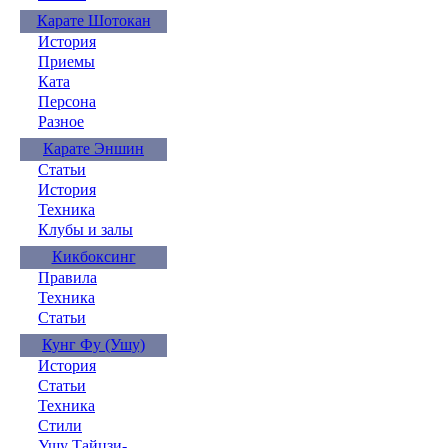
Карате Шотокан
История
Приемы
Ката
Персона
Разное
Карате Эншин
Статьи
История
Техника
Клубы и залы
Кикбоксинг
Правила
Техника
Статьи
Кунг Фу (Ушу)
История
Статьи
Техника
Стили
Ушу Тайцзи-