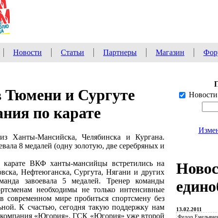
Новости
Статьи
Партнеры
Магазин
Фор
в Тюмени и Сургуте
Новости
ния по карате
Измен
из Ханты-Мансийска, Челябинска и Кургана.
вала 8 медалей (одну золотую, две серебряных и
 карате ВКФ ханты-мансийцы встретились на
Ново
вска, Нефтеюганска, Сургута, Нягани и других
манда завоевала 5 медалей. Тренер команды
едино
ортсменам необходимы не только интенсивные
в современном мире пробиться спортсмену без
ьной. К счастью, сегодня такую поддержку нам
13.02.2011
ая компания «Югория». ГСК «Югория» уже второй
Федор Емельянен