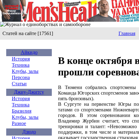
Статей на сайте [17561]
Главная
Айкидо
В конце октября 
История
Техника
прошли соревнова
Клубы, залы
Персона
Статьи
В Тюмени собрались спортсмены 
Джиу-Джитсу
Команда Югорских спортсменов завое
пять бронзовых).
История
В Сургуте на первенстве Югры по
Техника
татами со спортсменами Нижневарто
Бразилия
городов. В этом соревновании ко
Клубы, залы
Владимир Журбин считает, что сп
Разное
тренировки и талант: «Невозможно 
Дзюдо
поддержки, в том числе и материал
оказывает государственная страхов
История