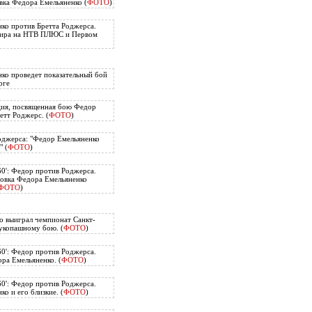
вка Федора Емельяненко (
ФОТО
)
ко против Бретта Роджерса.
нира на НТВ ПЛЮС и Первом
ко проведет показательный бой
рге
ия, посвященная бою Федор
етт Роджерс. (
ФОТО
)
оджерса: "Федор Емельяненко
" (
ФОТО
)
60': Федор против Роджерса.
овка Федора Емельяненко
ФОТО
)
о выиграл чемпионат Санкт-
укопашному бою. (
ФОТО
)
60': Федор против Роджерса.
ра Емельяненко. (
ФОТО
)
60': Федор против Роджерса.
о и его близкие. (
ФОТО
)