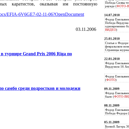
Победа Силвы те
ных каратистов, оказывая им постоянную
раунде (
ФОТО-
/AllDocs/EFIA-6V6GE7-02-11-06?OpenDocument
14.07.2010
Федор Емельяне
Победа Вердума 
одновременно б
03.11.2006
ВИДЕО
)
25.01.2010
Статья о Федоре
февральском ном
Страницы журнал
в турнире Grand Prix 2006 Riga по
22.01.2010
Фёдор Емельянен
Вердумом 16 Апр
Федор Емельянен
(
ФОТО
)
о самбо среди подростков и молодежи
09.11.2009
Фёдор Емельянен
было (
ФОТО-ВИ
08.11.2009
Федор Емельянен
Победа Федора (
05.11.2009
Боевой Лагерь 3