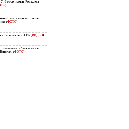
60': Федор против Роджерса.
ОТО
)
отовится к поединку против
нко (
ФОТО
)
ко на телеканале CBS (
ВИДЕО
)
Емельяненко обвенчались в
Николая. (
ФОТО
)