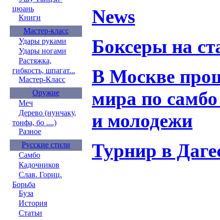
цюань
News
Книги
Мастер-класс
Боксеры на ст
Удары руками
Удары ногами
Растяжка,
В Москве про
гибкость, шпагат...
Мастер-Класс
мира по самбо
Оружие
Меч
Дерево (нунчаку,
и молодежи
тонфа, бо ....)
Разное
Турнир в Дагес
Русские стили
Самбо
Кадочников
Слав. Гориц.
Борьба
Буза
История
Статьи