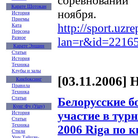
соревновани
Карате Шотокан
ноября.
История
Приемы
http://sport.uzr
Ката
Персона
Разное
lan=r&id=2216
Карате Эншин
Статьи
История
Техника
Клубы и залы
[03.11.2006] 
Кикбоксинг
Правила
Техника
Белорусские 
Статьи
Кунг Фу (Ушу)
участие в тур
История
Статьи
Техника
2006 Riga по 
Стили
Ушу Тайцзи-