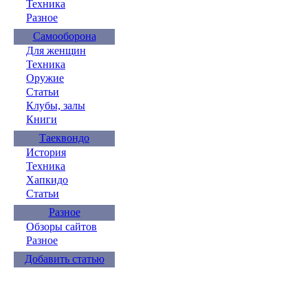
Техника
Разное
Самооборона
Для женщин
Техника
Оружие
Статьи
Клубы, залы
Книги
Таеквондо
История
Техника
Хапкидо
Статьи
Разное
Обзоры сайтов
Разное
Добавить статью