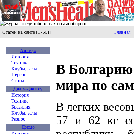
Статей на сайте [17561]
Главная
Айкидо
История
Техника
В Болгарию
Клубы, залы
Персона
мира по са
Статьи
Джиу-Джитсу
История
Техника
В легких весов
Бразилия
Клубы, залы
57 и 62 кг со
Разное
Дзюдо
республику б
История