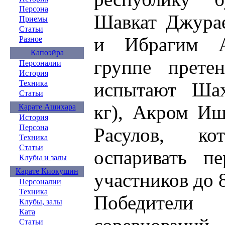
Персона
Шавкат Джура
Приемы
Статьи
и Ибрагим А
Разное
Капоэйра
группе прете
Персоналии
История
испытают Ша
Техника
Статьи
кг), Акром Иш
Карате Ашихара
История
Персона
Расулов, ко
Техника
Статьи
оспаривать пе
Клубы и залы
Карате Киокушин
участников до 8
Персоналии
Техника
Победите
Клубы, залы
Ката
Статьи