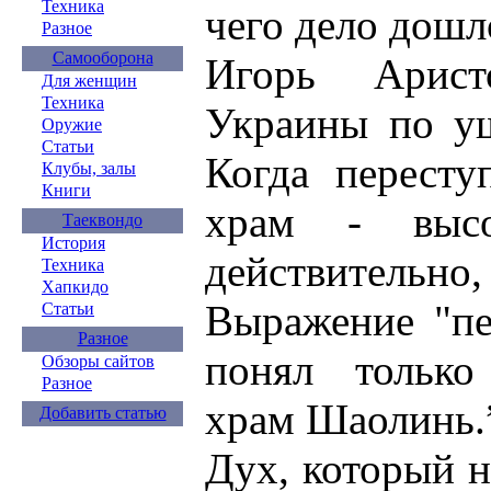
Техника
чего дело дошл
Разное
Самооборона
Игорь Арист
Для женщин
Техника
Украины по уш
Оружие
Статьи
Когда пересту
Клубы, залы
Книги
храм - высо
Таеквондо
История
действительно
Техника
Хапкидо
Выражение "пе
Статьи
Разное
понял только
Обзоры сайтов
Разное
храм Шаолинь.
Добавить статью
Дух, который 