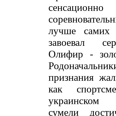
сенсационно
соревновате
лучше самих 
завоевал се
Олифир - зол
Родоначаль
признания жал
как спортс
украинском 
сумели дости