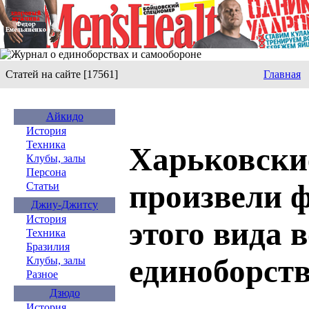
Статей на сайте [17561]
Главная
Айкидо
История
Техника
Харьковски
Клубы, залы
Персона
произвели ф
Статьи
Джиу-Джитсу
История
этого вида 
Техника
Бразилия
единоборств
Клубы, залы
Разное
Дзюдо
История