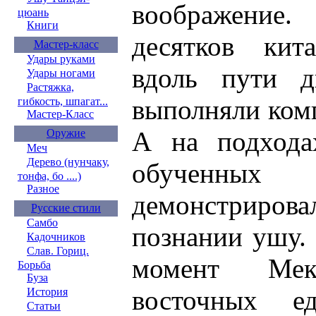
воображение
цюань
Книги
десятков ки
Мастер-класс
Удары руками
вдоль пути д
Удары ногами
Растяжка,
выполняли ком
гибкость, шпагат...
Мастер-Класс
А на подхода
Оружие
Меч
Дерево (нунчаку,
обучен
тонфа, бо ....)
Разное
демонстрирова
Русские стили
Самбо
познании ушу. 
Кадочников
Слав. Гориц.
момент Мек
Борьба
Буза
восточных ед
История
Статьи