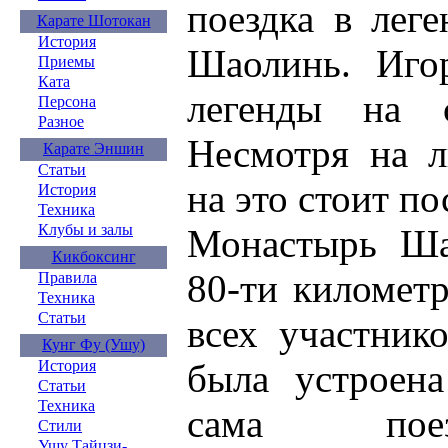
поездка в лег
Карате Шотокан
История
Шаолинь. Иго
Приемы
Ката
легенды на с
Персона
Разное
Несмотря на л
Карате Эншин
Статьи
на это стоит по
История
Техника
Клубы и залы
Монастырь Ша
Кикбоксинг
80-ти километ
Правила
Техника
Статьи
всех участник
Кунг Фу (Ушу)
была устроена
История
Статьи
Техника
сама поез
Стили
Ушу Тайцзи-