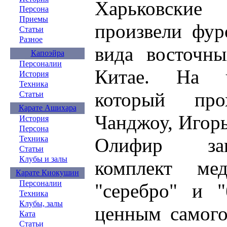
Харьковски
Персона
Приемы
произвели фур
Статьи
Разное
вида восточны
Капоэйра
Персоналии
Китае. На ч
История
Техника
который пр
Статьи
Карате Ашихара
Чанджоу, Игор
История
Персона
Олифир зав
Техника
Статьи
Клубы и залы
комплект мед
Карате Киокушин
Персоналии
"серебро" и "
Техника
Клубы, залы
ценным самого
Ката
Статьи