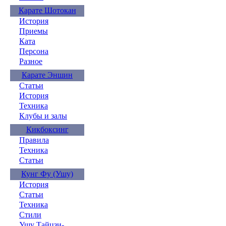
Карате Шотокан
История
Приемы
Ката
Персона
Разное
Карате Эншин
Статьи
История
Техника
Клубы и залы
Кикбоксинг
Правила
Техника
Статьи
Кунг Фу (Ушу)
История
Статьи
Техника
Стили
Ушу Тайцзи-