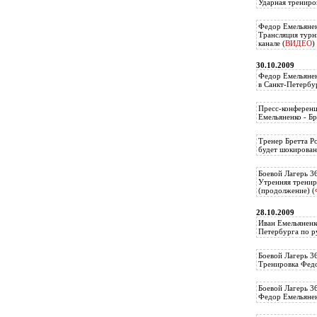
Ударная трениро
Федор Емельянен
Трансляция тур
канале (
ВИДЕО
)
30.10.2009
Федор Емельянен
в Санкт-Петербу
Пресс-конференц
Емельяненко - Бр
Тренер Бретта Р
будет шокирован
Боевой Лагерь 3
Утренняя тренир
(продолжение) (
28.10.2009
Иван Емельяненк
Петербурга по р
Боевой Лагерь 3
Тренировка Федо
Боевой Лагерь 3
Федор Емельяненк