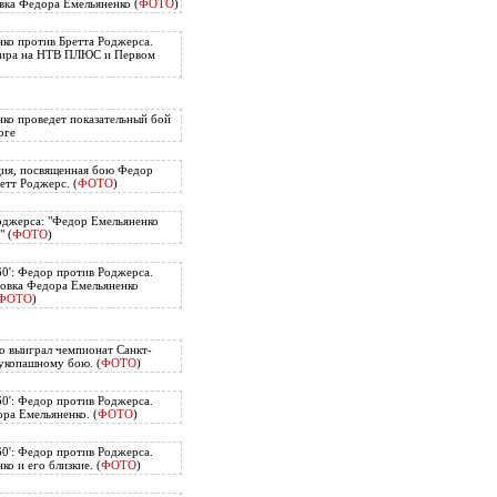
вка Федора Емельяненко (
ФОТО
)
ко против Бретта Роджерса.
нира на НТВ ПЛЮС и Первом
ко проведет показательный бой
рге
ия, посвященная бою Федор
етт Роджерс. (
ФОТО
)
оджерса: "Федор Емельяненко
" (
ФОТО
)
60': Федор против Роджерса.
овка Федора Емельяненко
ФОТО
)
о выиграл чемпионат Санкт-
укопашному бою. (
ФОТО
)
60': Федор против Роджерса.
ра Емельяненко. (
ФОТО
)
60': Федор против Роджерса.
о и его близкие. (
ФОТО
)