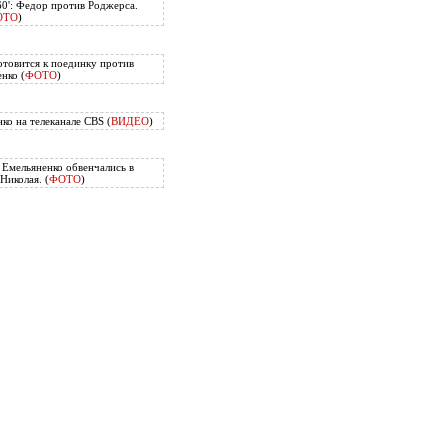
60': Федор против Роджерса.
ОТО
)
отовится к поединку против
нко (
ФОТО
)
ко на телеканале CBS (
ВИДЕО
)
Емельяненко обвенчались в
Николая. (
ФОТО
)