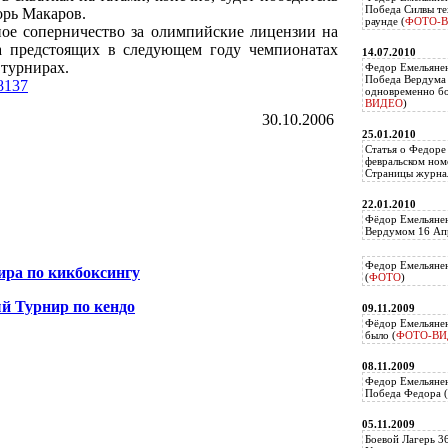
Победа Силвы те
рь Макаров.
раунде (
ФОТО-
ное соперничество за олимпийские лицензии на
а предстоящих в следующем году чемпионатах
14.07.2010
турнирах.
Федор Емельяне
Победа Вердума 
18137
одновременно б
ВИДЕО
)
30.10.2006
25.01.2010
Статья о Федоре
февральском ном
Страницы журнал
22.01.2010
Фёдор Емельянен
Вердумом 16 Апр
Федор Емельянен
ира по кикбоксингу
(
ФОТО
)
й Турнир по кендо
09.11.2009
Фёдор Емельянен
было (
ФОТО-ВИ
08.11.2009
Федор Емельянен
Победа Федора (
05.11.2009
Боевой Лагерь 3