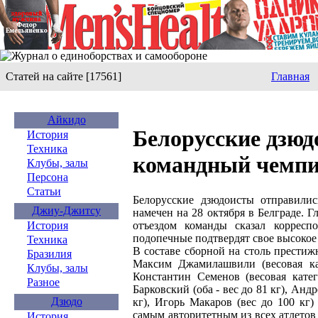
Статей на сайте [17561]
Главная
Айкидо
Белорусские дзюд
История
Техника
командный чемпи
Клубы, залы
Персона
Статьи
Белорусские дзюдоисты отправили
Джиу-Джитсу
намечен на 28 октября в Белграде. 
отъездом команды сказал коррес
История
подопечные подтвердят свое высокое 
Техника
В составе сборной на столь престиж
Бразилия
Максим Джамилашвили (весовая ка
Клубы, залы
Константин Семенов (весовая кате
Разное
Барковский (оба - вес до 81 кг), Анд
Дзюдо
кг), Игорь Макаров (вес до 100 кг
самым авторитетным из всех атлетов 
История