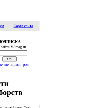
ум
Карта сайта
ПОДПИСКА
 сайта V8mag.ru
ение параметров
сти
борств
ко против Антонио Силвы.