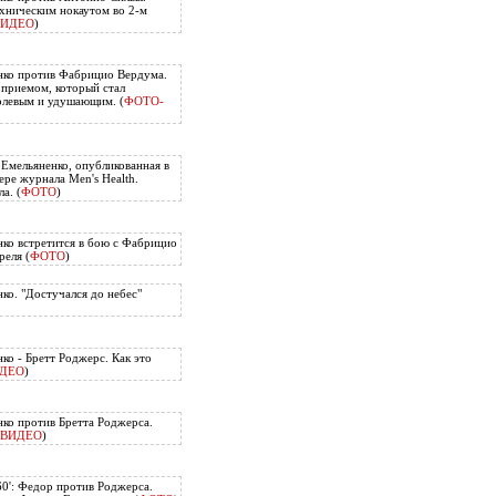
хническим нокаутом во 2-м
ВИДЕО
)
нко против Фабрицио Вердума.
приемом, который стал
олевым и удушающим. (
ФОТО-
 Емельяненко, опубликованная в
ере журнала Men's Health.
а. (
ФОТО
)
ко встретится в бою с Фабрицио
еля (
ФОТО
)
ко. "Достучался до небес"
ко - Бретт Роджерс. Как это
ДЕО
)
ко против Бретта Роджерса.
ВИДЕО
)
60': Федор против Роджерса.