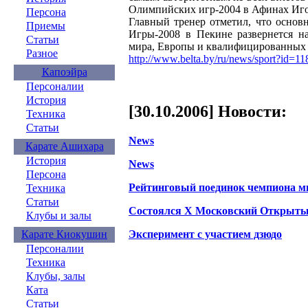
Олимпийских игр-2004 в Афинах Иго
Персона
Главный тренер отметил, что основ
Приемы
Игры-2008 в Пекине развернется н
Статьи
мира, Европы и квалифицированных 
Разное
http://www.belta.by/ru/news/sport?id=1
Капоэйра
Персоналии
История
[30.10.2006] Новости:
Техника
Статьи
News
Карате Ашихара
История
News
Персона
Рейтинговый поединок чемпиона м
Техника
Статьи
Состоялся X Московский Открыты
Клубы и залы
Эксперимент с участием дзюдо
Карате Киокушин
Персоналии
Техника
Клубы, залы
Ката
Статьи