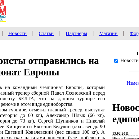
Новости
Статьи
Партнеры
Магазин
Фор
оисты отправились на
Новости
онат Европы
Измен
сь на командный чемпионат Европы, который
Главный тренер сборной Павел Ясеновский перед
понденту БЕЛТА, что на данном турнире его
реноме в этом виде единоборства.
Ново
ном турнире, отметил главный тренер, выступят
тегория до 60 кг), Александр Шлык (66 кг),
едино
гория до 73 кг), Сергей Шундиков и Николай
рей Кипцевич и Евгений Бедулин (оба - вес до 90
) и Евгений Ковалевский (вес свыше 100 кг). А
13.02.2011
в схватках на татами, конечно, будет победитель
Федор Емельянен