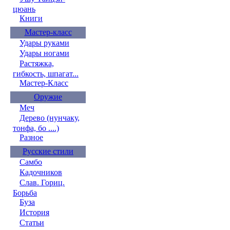
цюань
Книги
Мастер-класс
Удары руками
Удары ногами
Растяжка,
гибкость, шпагат...
Мастер-Класс
Оружие
Меч
Дерево (нунчаку,
тонфа, бо ....)
Разное
Русские стили
Самбо
Кадочников
Слав. Гориц.
Борьба
Буза
История
Статьи