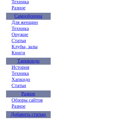
Техника
Разное
Самооборона
Для женщин
Техника
Оружие
Статьи
Клубы, залы
Книги
Таеквондо
История
Техника
Хапкидо
Статьи
Разное
Обзоры сайтов
Разное
Добавить статью