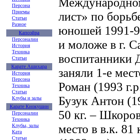
Международном
Персона
Приемы
лист» по борьб
Статьи
Разное
юношей 1991-93
Капоэйра
Персоналии
и моложе в г. 
История
Техника
воспитанники
Статьи
Карате Ашихара
заняли 1-е место
История
Персона
Роман (1993 г.р.
Техника
Статьи
Бузук Антон (199
Клубы и залы
Карате Киокушин
50 кг. – Шкоров
Персоналии
Техника
место в в.к. 81
Клубы, залы
Ката
Статьи