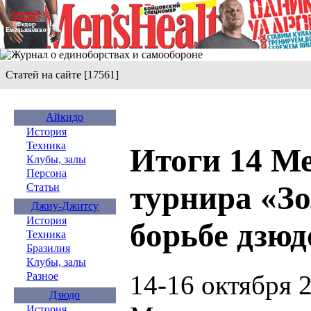
Статей на сайте [17561]
Айкидо
История
Техника
Итоги 14 М
Клубы, залы
Персона
турнира «Зо
Статьи
Джиу-Джитсу
История
борьбе дз
Техника
Бразилия
Клубы, залы
14-16 октября 2
Разное
Дзюдо
История