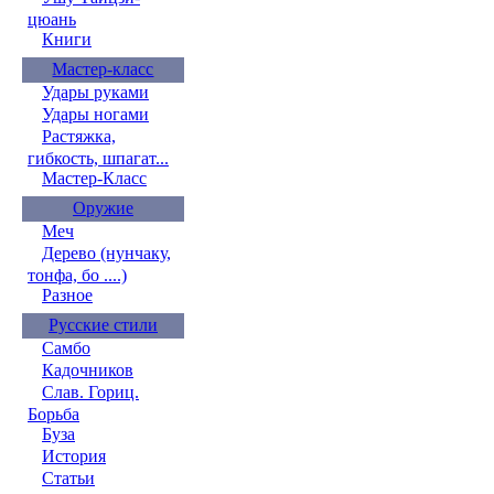
цюань
Книги
Мастер-класс
Удары руками
Удары ногами
Растяжка,
гибкость, шпагат...
Мастер-Класс
Оружие
Меч
Дерево (нунчаку,
тонфа, бо ....)
Разное
Русские стили
Самбо
Кадочников
Слав. Гориц.
Борьба
Буза
История
Статьи