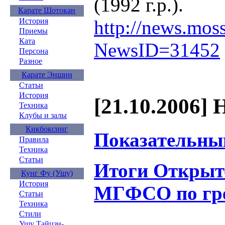
(1992 г.р.).
Карате Шотокан
http://news.mos
История
Приемы
Ката
NewsID=31452
Персона
Разное
Карате Эншин
Статьи
История
[21.10.2006] 
Техника
Клубы и залы
Кикбоксинг
Показательны
Правила
Техника
Статьи
Итоги Открыт
Кунг Фу (Ушу)
История
МГФСО по гре
Статьи
Техника
Стили
Ушу Тайцзи-