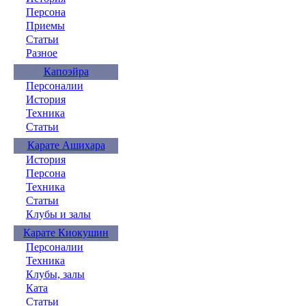
Персона
Приемы
Статьи
Разное
Капоэйра
Персоналии
История
Техника
Статьи
Карате Ашихара
История
Персона
Техника
Статьи
Клубы и залы
Карате Киокушин
Персоналии
Техника
Клубы, залы
Ката
Статьи