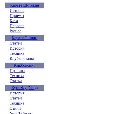
Карате Шотокан
История
Приемы
Ката
Персона
Разное
Карате Эншин
Статьи
История
Техника
Клубы и залы
Кикбоксинг
Правила
Техника
Статьи
Кунг Фу (Ушу)
История
Статьи
Техника
Стили
Ушу Тайцзи-