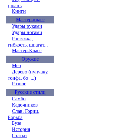
цюань
Книги
Мастер-класс
Удары руками
Удары ногами
Растяжка,
гибкость, шпагат...
Мастер-Класс
Оружие
Меч
Дерево (нунчаку,
тонфа, бо ....)
Разное
Русские стили
Самбо
Кадочников
Слав. Гориц.
Борьба
Буза
История
Статьи