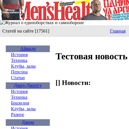
Статей на сайте [17561]
Главная
Айкидо
Тестовая новость
История
Техника
Клубы, залы
Персона
Статьи
[] Новости:
Джиу-Джитсу
История
Техника
Бразилия
Клубы, залы
Разное
Дзюдо
История