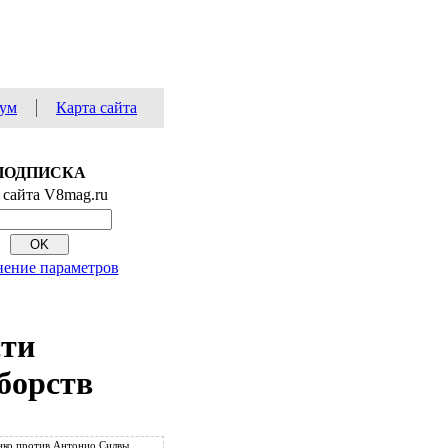
ум
Карта сайта
ПОДПИСКА
 сайта V8mag.ru
ение параметров
сти
борств
ко против Антонио Силвы.