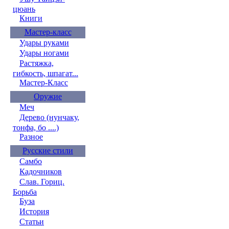
цюань
Книги
Мастер-класс
Удары руками
Удары ногами
Растяжка,
гибкость, шпагат...
Мастер-Класс
Оружие
Меч
Дерево (нунчаку,
тонфа, бо ....)
Разное
Русские стили
Самбо
Кадочников
Слав. Гориц.
Борьба
Буза
История
Статьи