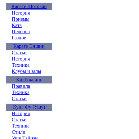
Карате Шотокан
История
Приемы
Ката
Персона
Разное
Карате Эншин
Статьи
История
Техника
Клубы и залы
Кикбоксинг
Правила
Техника
Статьи
Кунг Фу (Ушу)
История
Статьи
Техника
Стили
Ушу Тайцзи-