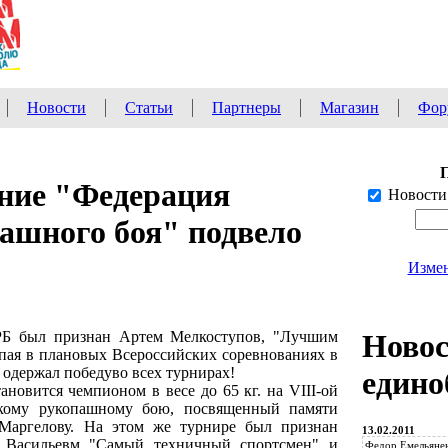
Новости
Статьи
Партнеры
Магазин
Фор
ение "Федерация
Новости
ашного боя" подвело
Измен
 был признан Артем Мелкоступов, "Лучшим
Ново
пая в плановых Всероссийских соревнованиях в
 одержал победуво всех турнирах!
едино
тановится чемпионом в весе до 65 кг. на VIII-ой
кому рукопашному бою, посвященный памяти
Маргелову. На этом же турнире был признан
13.02.2011
. Васильевм "Самый техничный спортсмен" и
Федор Емельянен