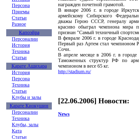
награжден почетной грамотой.
Персона
В январе 2006 г. в городе Иркутск
Приемы
армейскому Сибирского Федераль
Статьи
дважы Герою СССР, генералу арми
Разное
красиво обыграл чемпиона мира 
признан "Самый техничный спортсме
Капоэйра
В феврале 2006 г. в городе Краснод
Персоналии
Первый раз Артем стал чемпионом Ро
История
Сочи.
Техника
В апреле месяце в 2006 г. в город
Статьи
Таможенных структур РФ по армй
чемпионом в весе 65 кг.
Карате Ашихара
http://stadium.ru/
История
Персона
Техника
Статьи
Клубы и залы
[22.06.2006] Новости:
Карате Киокушин
Персоналии
News
Техника
Клубы, залы
Ката
Статьи