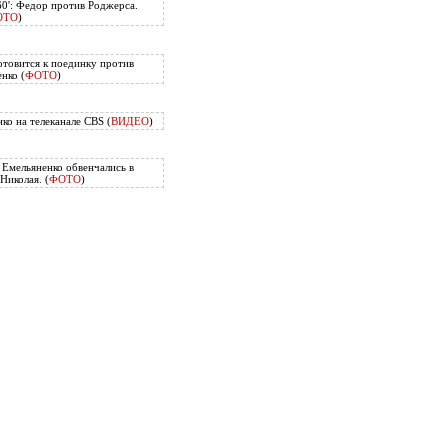
60': Федор против Роджерса.
ОТО
)
отовится к поединку против
нко (
ФОТО
)
ко на телеканале CBS (
ВИДЕО
)
Емельяненко обвенчались в
Николая. (
ФОТО
)