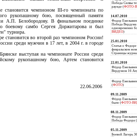
Победа Силвы те
раунде (
ФОТО-
е становится чемпионом III-го чемпионата по
ного рукопашному бою, посвященный памяти
14.07.2010
и А.П. Белобородову. В финальном поединке
Федор Емельяне
Победа Вердума 
по боевому самбо Сергея Доржитарова и был
одновременно б
н" турнира.
ВИДЕО
)
аре становится во второй раз чемпионом России!
25.01.2010
ссии среди мужчин в 17 лет, в 2004 г. в городе
Статья о Федоре
февральском ном
Страницы журнал
е Брянске выступая на чемпионате России среди
скому рукопашному бою, Артем становится
22.01.2010
Фёдор Емельянен
Вердумом 16 Апр
Федор Емельянен
(
ФОТО
)
22.06.2006
09.11.2009
Фёдор Емельянен
было (
ФОТО-ВИ
08.11.2009
Федор Емельянен
Победа Федора (
05.11.2009
Боевой Лагерь 3