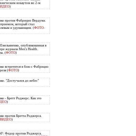
хническим нокаутом во 2-м
ВИДЕО
)
нко против Фабрицио Вердума.
приемом, который стал
олевым и удушающим. (
ФОТО-
 Емельяненко, опубликованная в
ере журнала Men's Health.
а. (
ФОТО
)
ко встретится в бою с Фабрицио
еля (
ФОТО
)
ко. "Достучался до небес"
ко - Бретт Роджерс. Как это
ДЕО
)
ко против Бретта Роджерса.
ВИДЕО
)
60': Федор против Роджерса.