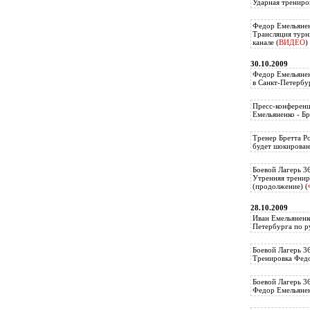
Ударная трениро
Федор Емельянен
Трансляция тур
канале (
ВИДЕО
)
30.10.2009
Федор Емельянен
в Санкт-Петербу
Пресс-конференц
Емельяненко - Бр
Тренер Бретта Р
будет шокирован
Боевой Лагерь 3
Утренняя тренир
(продолжение) (
28.10.2009
Иван Емельяненк
Петербурга по р
Боевой Лагерь 3
Тренировка Федо
Боевой Лагерь 3
Федор Емельяненк