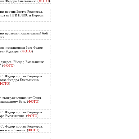
вка Федора Емельяненко (
ФОТО
)
ко против Бретта Роджерса.
нира на НТВ ПЛЮС и Первом
ко проведет показательный бой
рге
ия, посвященная бою Федор
етт Роджерс. (
ФОТО
)
оджерса: "Федор Емельяненко
" (
ФОТО
)
60': Федор против Роджерса.
овка Федора Емельяненко
ФОТО
)
о выиграл чемпионат Санкт-
укопашному бою. (
ФОТО
)
60': Федор против Роджерса.
ра Емельяненко. (
ФОТО
)
60': Федор против Роджерса.
о и его близкие. (
ФОТО
)