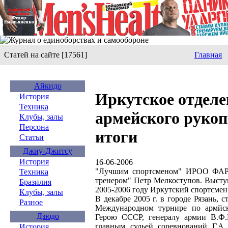
Статей на сайте [17561]
Главная
Айкидо
Иркутское отдел
История
Техника
армейского рукоп
Клубы, залы
Персона
итоги
Статьи
Джиу-Джитсу
История
16-06-2006
"Лучшим спортсменом" ИРОО ФАРБ
Техника
тренером" Петр Мелкоступов. Высту
Бразилия
2005-2006 году Иркутский спортсмен
Клубы, залы
В декабре 2005 г. в городе Рязань, с
Разное
Международном турнире по армйс
Дзюдо
Герою СССР, генералу армии В.Ф.
главным судьей соревнований Г.А
История