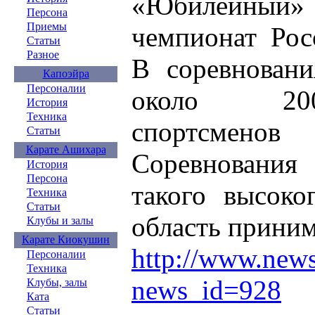
«Юбилейный»
Персона
Приемы
чемпионат Рос
Статьи
Разное
В соревновани
Капоэйра
Персоналии
около 20
История
Техника
спортсменов
Статьи
Карате Ашихара
Соревновани
История
Персона
такого высоко
Техника
Статьи
область приним
Клубы и залы
Карате Киокушин
http://www.new
Персоналии
Техника
news_id=928
Клубы, залы
Ката
Статьи