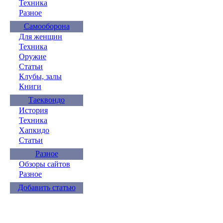
Техника
Разное
Самооборона
Для женщин
Техника
Оружие
Статьи
Клубы, залы
Книги
Таеквондо
История
Техника
Хапкидо
Статьи
Разное
Обзоры сайтов
Разное
Добавить статью