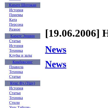
Карате Шотокан
История
Приемы
Ката
Персона
Разное
[19.06.2006] 
Карате Эншин
Статьи
История
News
Техника
Клубы и залы
News
Кикбоксинг
Правила
Техника
Статьи
Кунг Фу (Ушу)
История
Статьи
Техника
Стили
Ушу Тайцзи-