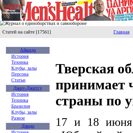
Статей на сайте [17561]
Главная
Айкидо
История
Техника
Тверская об
Клубы, залы
Персона
принимает 
Статьи
Джиу-Джитсу
История
страны по 
Техника
Бразилия
Клубы, залы
17 и 18 июня
Разное
Дзюдо
История