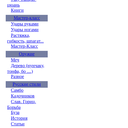
цюань
Книги
Мастер-класс
Удары руками
Удары ногами
Растяжка,
гибкость, шпагат...
Мастер-Класс
Оружие
Меч
Дерево (нунчаку,
тонфа, бо ....)
Разное
Русские стили
Самбо
Кадочников
Слав. Гориц.
Борьба
Буза
История
Статьи