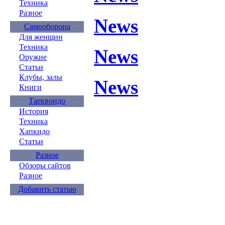
Техника
Разное
News
Самооборона
Для женщин
Техника
News
Оружие
Статьи
Клубы, залы
News
Книги
Таеквондо
История
Техника
Хапкидо
Статьи
Разное
Обзоры сайтов
Разное
Добавить статью