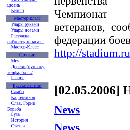
первенства
цюань
Чемпионат
Книги
Мастер-класс
ветеранов, со
Удары руками
Удары ногами
Растяжка,
федерации боев
гибкость, шпагат...
Мастер-Класс
http://stadium.ru
Оружие
Меч
Дерево (нунчаку,
тонфа, бо ....)
Разное
Русские стили
[02.05.2006] 
Самбо
Кадочников
Слав. Гориц.
News
Борьба
Буза
История
News
Статьи