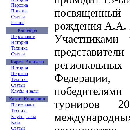
Персона
посвященный 
Приемы
Статьи
рождения А.А.
Разное
Капоэйра
Участниками 
Персоналии
История
представител
Техника
Статьи
региональ
Карате Ашихара
История
Персона
Федерации
Техника
Статьи
победителя
Клубы и залы
Карате Киокушин
турниров 2
Персоналии
Техника
международ
Клубы, залы
Ката
Статьи