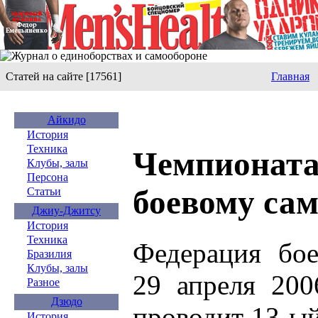
Статей на сайте [17561]
Главная
Айкидо
История
Техника
Чемпионата
Клубы, залы
Персона
боевому сам
Статьи
Джиу-Джитсу
История
Техника
Федерация бое
Бразилия
Клубы, залы
29 апреля 200
Разное
Дзюдо
проводит 13-ы
История