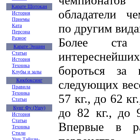
чемпионатов
Карате Шотокан
обладатели че
История
Приемы
по другим вида
Ката
Персона
Разное
Более ста 
Карате Эншин
интереснейши
Статьи
История
Техника
бороться за 
Клубы и залы
Кикбоксинг
следующих вес
Правила
Техника
57 кг., до 62 кг.
Статьи
Кунг Фу (Ушу)
до 82 кг., до 
История
Статьи
Впервые в ра
Техника
Стили
Ушу Тайцзи-