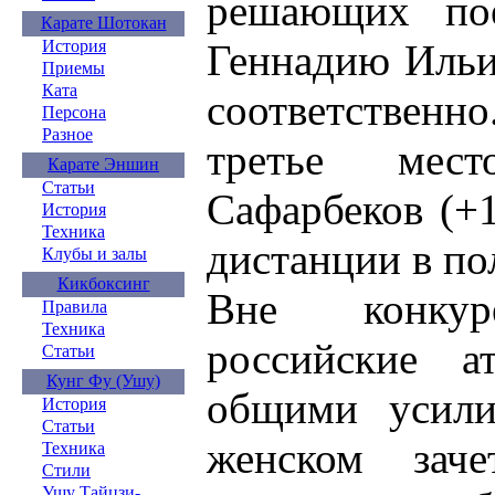
решающих пое
Карате Шотокан
Геннадию Ильи
История
Приемы
Ката
соответствен
Персона
Разное
третье мес
Карате Эншин
Статьи
Сафарбеков (+
История
Техника
дистанции в по
Клубы и залы
Кикбоксинг
Вне конкур
Правила
Техника
российские ат
Статьи
Кунг Фу (Ушу)
общими усил
История
Статьи
женском заче
Техника
Стили
Ушу Тайцзи-