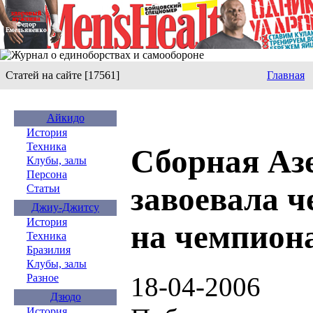
Статей на сайте [17561]
Главная
Айкидо
История
Техника
Сборная Аз
Клубы, залы
Персона
завоевала ч
Статьи
Джиу-Джитсу
История
на чемпион
Техника
Бразилия
Клубы, залы
18-04-2006
Разное
Дзюдо
История