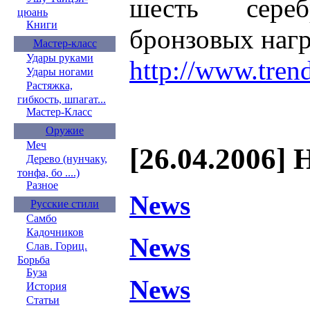
шесть сере
цюань
Книги
бронзовых нагр
Мастер-класс
Удары руками
http://www.trend
Удары ногами
Растяжка,
гибкость, шпагат...
Мастер-Класс
Оружие
Меч
[26.04.2006] 
Дерево (нунчаку,
тонфа, бо ....)
Разное
News
Русские стили
Самбо
Кадочников
News
Слав. Гориц.
Борьба
Буза
News
История
Статьи