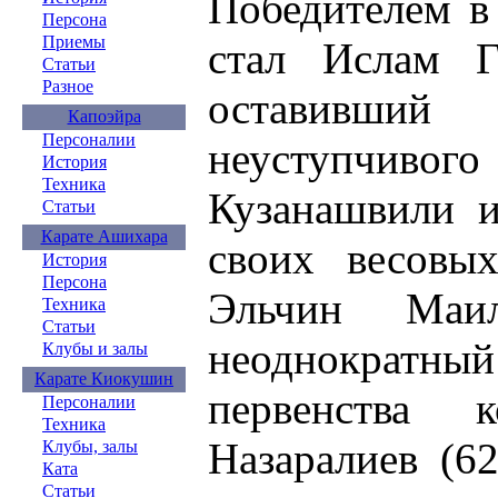
Победителем в
Персона
Приемы
стал Ислам Г
Статьи
Разное
оставивш
Капоэйра
Персоналии
неуступч
История
Техника
Кузанашвили и
Статьи
Карате Ашихара
своих весовы
История
Персона
Эльчин Маи
Техника
Статьи
неоднократ
Клубы и залы
Карате Киокушин
первенства 
Персоналии
Техника
Hазаралиев (6
Клубы, залы
Ката
Статьи