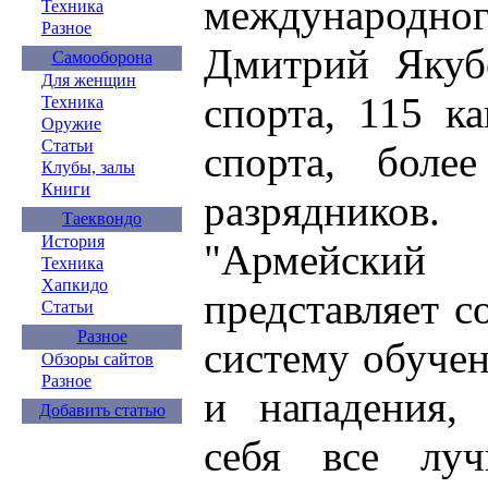
международног
Техника
Разное
Дмитрий Якубо
Самооборона
Для женщин
спорта, 115 к
Техника
Оружие
Статьи
спорта, боле
Клубы, залы
Книги
разрядников.
Таеквондо
История
"Армейский
Техника
Хапкидо
представляет 
Статьи
Разное
систему обуче
Обзоры сайтов
Разное
и нападения, 
Добавить статью
себя все луч