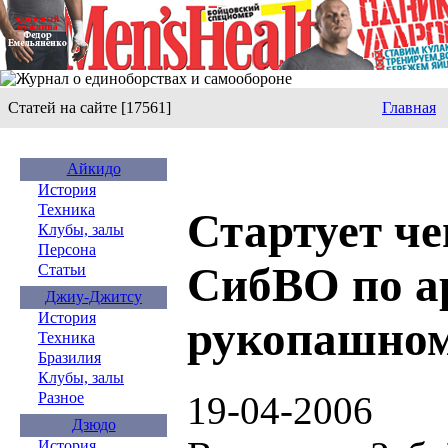
Статей на сайте [17561]
Главная
Айкидо
История
Техника
Стартует ч
Клубы, залы
Персона
СибВО по а
Статьи
Джиу-Джитсу
История
рукопашном
Техника
Бразилия
Клубы, залы
19-04-2006
Разное
Дзюдо
История