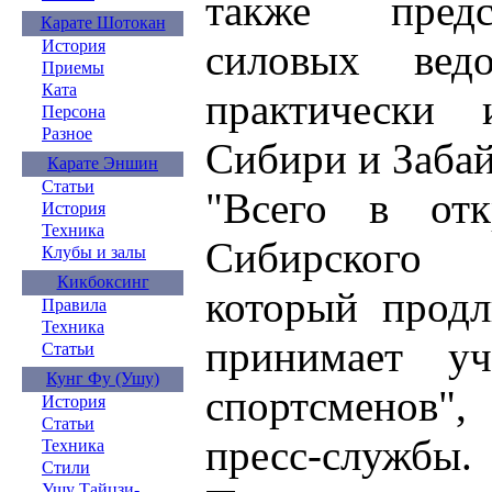
также предс
Карате Шотокан
силовых ведо
История
Приемы
Ката
практически 
Персона
Разное
Сибири и Забай
Карате Эншин
Статьи
"Всего в отк
История
Техника
Сибирского 
Клубы и залы
Кикбоксинг
который продл
Правила
Техника
принимает у
Статьи
Кунг Фу (Ушу)
спортсменов",
История
Статьи
пресс-службы.
Техника
Стили
Ушу Тайцзи-