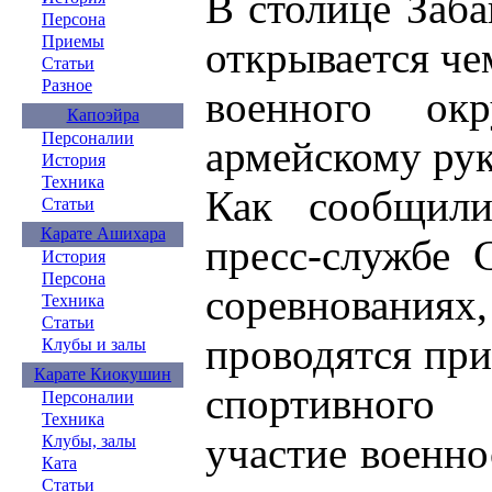
В столице Заба
Персона
Приемы
открывается ч
Статьи
Разное
военного ок
Капоэйра
Персоналии
армейскому ру
История
Техника
Как сообщил
Статьи
Карате Ашихара
пресс-службе 
История
Персона
соревнова
Техника
Статьи
проводятся пр
Клубы и залы
Карате Киокушин
спортивног
Персоналии
Техника
участие военн
Клубы, залы
Ката
Статьи