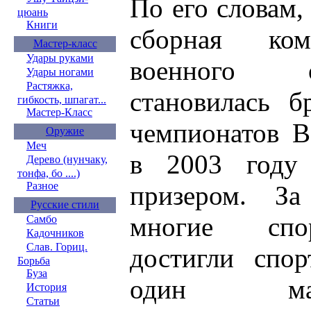
По его словам,
цюань
Книги
сборная ком
Мастер-класс
Удары руками
военного 
Удары ногами
Растяжка,
становилась б
гибкость, шпагат...
Мастер-Класс
чемпионатов В
Оружие
Меч
в 2003 году 
Дерево (нунчаку,
тонфа, бо ....)
Разное
призером. З
Русские стили
многие спо
Самбо
Кадочников
Слав. Гориц.
достигли спор
Борьба
Буза
один ма
История
Статьи