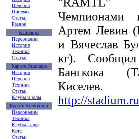
"RAMTL" т
Персона
Приемы
Чемпионами 
Статьи
Разное
Артем Левин (
Капоэйра
Персоналии
и Вячеслав Бу
История
Техника
кг). Сообщи
Статьи
Карате Ашихара
Бангкока (Т
История
Персона
Киселев.
Техника
Статьи
http://stadium.ru
Клубы и залы
Карате Киокушин
Персоналии
Техника
Клубы, залы
Ката
Статьи