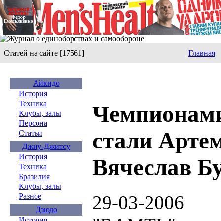
Статей на сайте [17561]
Главная
Айкидо
История
Техника
Чемпионами
Клубы, залы
Персона
стали Арте
Статьи
Джиу-Джитсу
История
Вячеслав Б
Техника
Бразилия
Клубы, залы
29-03-2006
Разное
Дзюдо
История