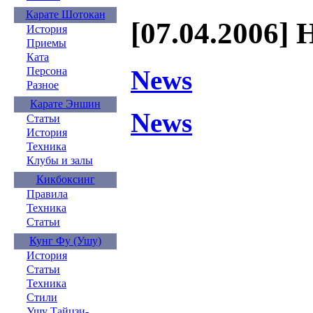
Карате Шотокан
[07.04.2006] 
История
Приемы
Ката
News
Персона
Разное
Карате Эншин
News
Статьи
История
Техника
Клубы и залы
Кикбоксинг
Правила
Техника
Статьи
Кунг Фу (Ушу)
История
Статьи
Техника
Стили
Ушу Тайцзи-