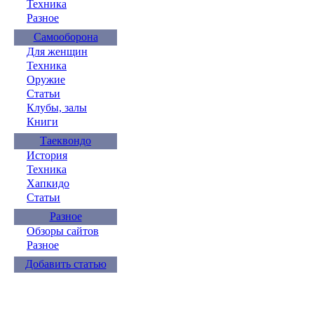
Техника
Разное
Самооборона
Для женщин
Техника
Оружие
Статьи
Клубы, залы
Книги
Таеквондо
История
Техника
Хапкидо
Статьи
Разное
Обзоры сайтов
Разное
Добавить статью