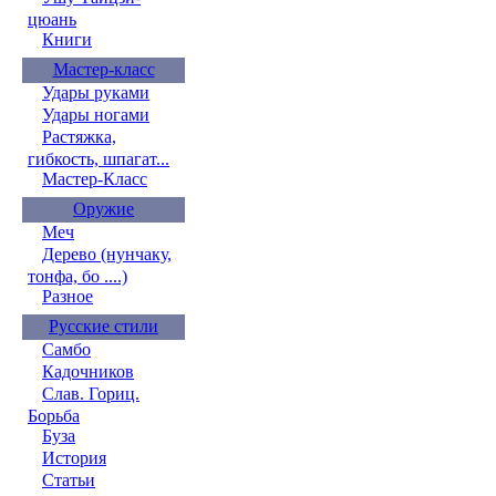
цюань
Книги
Мастер-класс
Удары руками
Удары ногами
Растяжка,
гибкость, шпагат...
Мастер-Класс
Оружие
Меч
Дерево (нунчаку,
тонфа, бо ....)
Разное
Русские стили
Самбо
Кадочников
Слав. Гориц.
Борьба
Буза
История
Статьи