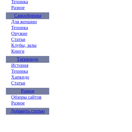
Техника
Разное
Самооборона
Для женщин
Техника
Оружие
Статьи
Клубы, залы
Книги
Таеквондо
История
Техника
Хапкидо
Статьи
Разное
Обзоры сайтов
Разное
Добавить статью