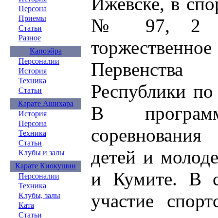
Ижевске, в сп
Персона
Приемы
№ 97, 2 ко
Статьи
Разное
торжестве
Капоэйра
Персоналии
Первенств
История
Техника
Республики по
Статьи
Карате Ашихара
В програ
История
Персона
соревнования
Техника
Статьи
детей и молод
Клубы и залы
Карате Киокушин
и Кумите. В с
Персоналии
Техника
участие спорт
Клубы, залы
Ката
Статьи