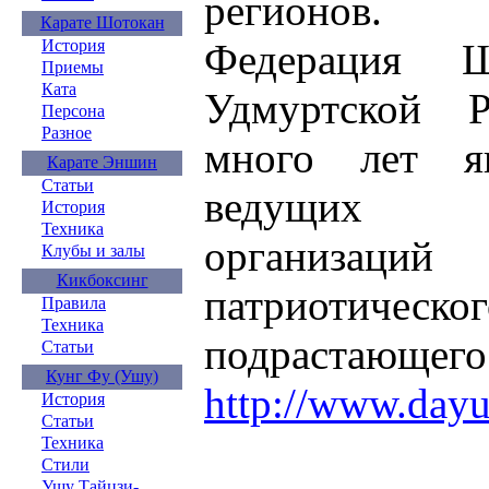
регионов.
Карате Шотокан
Федерация Ш
История
Приемы
Ката
Удмуртской 
Персона
Разное
много лет я
Карате Эншин
Статьи
ведущих 
История
Техника
организац
Клубы и залы
Кикбоксинг
патриотичес
Правила
Техника
подрастающего
Статьи
Кунг Фу (Ушу)
http://www.day
История
Статьи
Техника
Стили
Ушу Тайцзи-