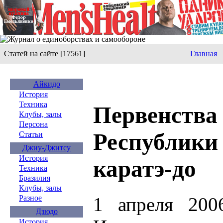
Статей на сайте [17561]
Главная
Айкидо
История
Техника
Первенства
Клубы, залы
Персона
Республики
Статьи
Джиу-Джитсу
История
каратэ-до
Техника
Бразилия
Клубы, залы
1 апреля 200
Разное
Дзюдо
История