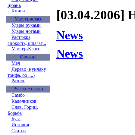
цюань
[03.04.2006] 
Книги
Мастер-класс
Удары руками
News
Удары ногами
Растяжка,
гибкость, шпагат...
Мастер-Класс
News
Оружие
Меч
Дерево (нунчаку,
тонфа, бо ....)
Разное
Русские стили
Самбо
Кадочников
Слав. Гориц.
Борьба
Буза
История
Статьи