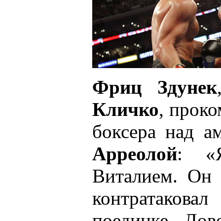
Фриц Здунек
Кличко
, прок
боксера над 
Арреолой
: «
Виталием. Он 
контратако
поединке. Дов