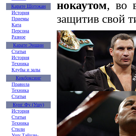
нокаутом
, во 
Карате Шотокан
История
защитив свой т
Приемы
Ката
Персона
Разное
Карате Эншин
Статьи
История
Техника
Клубы и залы
Кикбоксинг
Правила
Техника
Статьи
Кунг Фу (Ушу)
История
Статьи
Техника
Стили
Ушу Тайцзи-