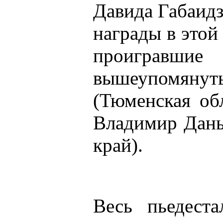
Давида Габаид
награды в этой
проиграв
вышеупомя
(Тюменская об
Владимир Дань
край).
Весь пьедест