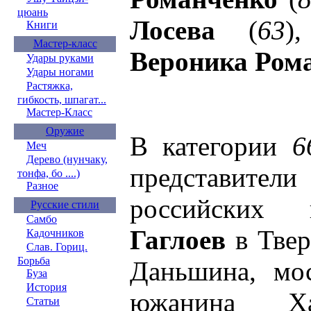
цюань
Лосева
(
63
)
Книги
Мастер-класс
Вероника Ром
Удары руками
Удары ногами
Растяжка,
гибкость, шпагат...
Мастер-Класс
Оружие
В категории
6
Меч
Дерево (нунчаку,
представители
тонфа, бо ....)
Разное
российских
Русские стили
Самбо
Гаглоев
в Твер
Кадочников
Слав. Гориц.
Борьба
Даньшина, мос
Буза
История
южанина Х
Статьи