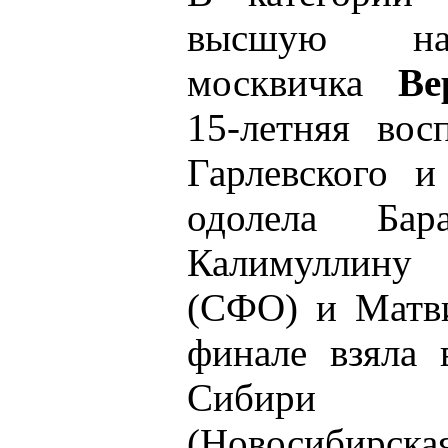
высшую наг
москвичка
Ве
15-летняя вос
Гарлевского 
одолела Ба
Калимуллину 
(СФО) и Матви
финале взяла 
Сибири
(Новосибирска