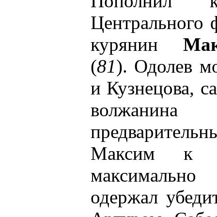
Пополнил к
Центрального 
курянин
Ма
(
81
). Одолев м
и Кузнецова, 
волжани
предварител
Максим к ф
максимальн
одержал убеди