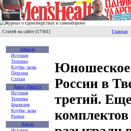
Статей на сайте [17561]
Главная
Айкидо
История
Техника
Юношеское 
Клубы, залы
Персона
России в Тв
Статьи
Джиу-Джитсу
История
третий. Еще
Техника
Бразилия
комплектов
Клубы, залы
Разное
Дзюдо
разыграли 
История