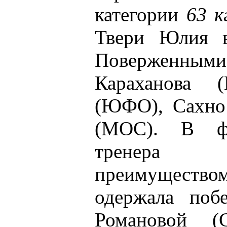
категории
63 к
Твери Юлия в
Поверженн
Караханова
(ЮФО), Сахно
(МОС). В фи
тренера 
преимущест
одержала поб
Романовой (С