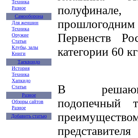
Техника
полуфинале
Разное
Самооборона
прошлогодн
Для женщин
Техника
Первенств Р
Оружие
Статьи
Клубы, залы
категории 60 к
Книги
Таеквондо
История
Техника
Хапкидо
В решающ
Статьи
Разное
подопечный т
Обзоры сайтов
Разное
преимуществ
Добавить статью
представителя