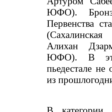
Артуром Сабе
ЮФО). Бронз
Первенства ст
(Сахалинска
Алихан Дзарм
ЮФО). В эт
пьедестале не 
из прошлогодни
В категории