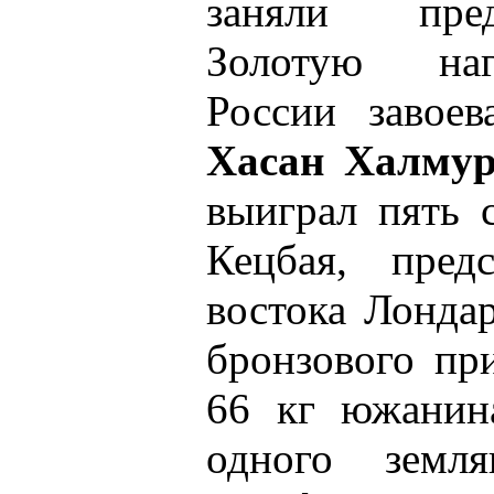
заняли пре
Золотую наг
России завое
Хасан Халмур
выиграл пять 
Кецбая, предс
востока Лонда
бронзового пр
66 кг южанин
одного земл