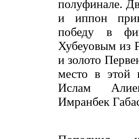
полуфинале. Дв
и иппон прин
победу в фи
Хубеуовым из 
и золото Перве
место в этой 
Ислам Алие
Имранбек Габа