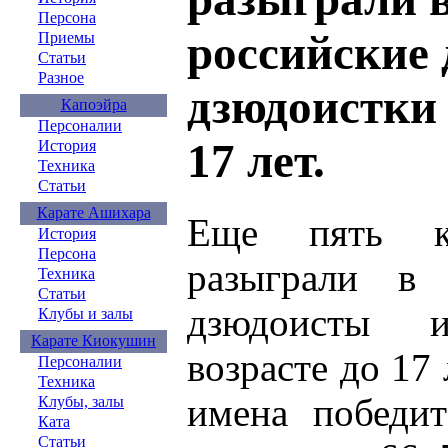
Персона
российские
Приемы
Статьи
Разное
дзюдоистки 
Капоэйра
Персоналии
17 лет.
История
Техника
Статьи
Карате Ашихара
Еще пять ко
История
Персона
разыграли в 
Техника
Статьи
дзюдоисты 
Клубы и залы
Карате Киокушин
возрасте до 17 
Персоналии
Техника
имена победит
Клубы, залы
Ката
Статьи